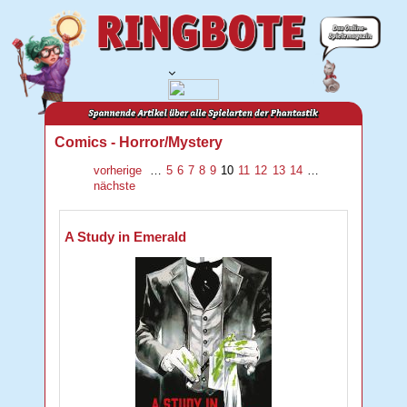
Comics - Horror/Mystery
vorherige
…
5
6
7
8
9
10
11
12
13
14
…
nächste
A Study in Emerald