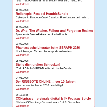
"Star Trek Adventures" und "Mutant Year Zero" reduziert.
Weiterlesen
16.06.2026
Rollenspiel-Fest bei HumbleBundle
Cyberpunk, Dungeon Crawl Classics, Free League und mehr ...
Weiterlesen
15.02.2026
Dr. Who, The Witcher, Fallout und Forgotten Realms
Spannende Genre-Pakete bei HumbeBundle
Weiterlesen
03.02.2026
Phantastische Literatur beim SERAPH 2026
Nominierungen für den Literaturpreis stehen fest
Weiterlesen
25.01.2026
Stelle dich uralten Schrecken!
"Call of Cthulhu"-RPG-Bundle bei HumbleBundle
Weiterlesen
04.01.2026
Der RINGBOTE ONLINE ... vor 10 Jahren
Was hat uns im Januar 2016 beschäftig?
Weiterlesen
28.11.2025
CONspiracy – erstmals digital & @ Pegasus Spiele
Nächste CONspiracy Convention am 5. & 6. Dezember
Weiterlesen