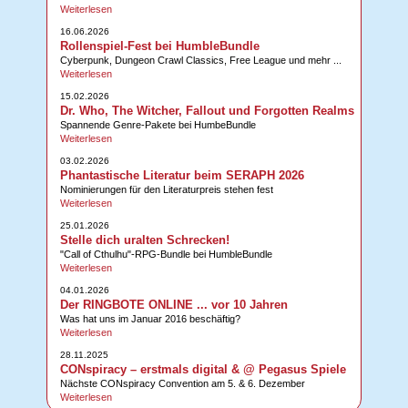
Weiterlesen
16.06.2026
Rollenspiel-Fest bei HumbleBundle
Cyberpunk, Dungeon Crawl Classics, Free League und mehr ...
Weiterlesen
15.02.2026
Dr. Who, The Witcher, Fallout und Forgotten Realms
Spannende Genre-Pakete bei HumbeBundle
Weiterlesen
03.02.2026
Phantastische Literatur beim SERAPH 2026
Nominierungen für den Literaturpreis stehen fest
Weiterlesen
25.01.2026
Stelle dich uralten Schrecken!
"Call of Cthulhu"-RPG-Bundle bei HumbleBundle
Weiterlesen
04.01.2026
Der RINGBOTE ONLINE ... vor 10 Jahren
Was hat uns im Januar 2016 beschäftig?
Weiterlesen
28.11.2025
CONspiracy – erstmals digital & @ Pegasus Spiele
Nächste CONspiracy Convention am 5. & 6. Dezember
Weiterlesen