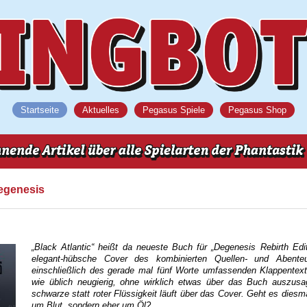
Startseite
Aktuelles
Pegasus Spiele
Pegasus Shop
Degenesis
„Black Atlantic“ heißt da neueste Buch für „Degenesis Rebirth Edi
elegant-hübsche Cover des kombinierten Quellen- und Abente
einschließlich des gerade mal fünf Worte umfassenden Klappentex
wie üblich neugierig, ohne wirklich etwas über das Buch auszusa
schwarze statt roter Flüssigkeit läuft über das Cover. Geht es diesm
um Blut, sondern eher um Öl?