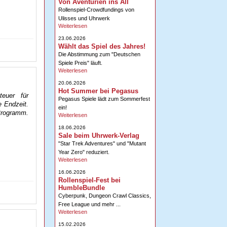
Von Aventurien ins All
Rollenspiel-Crowdfundings von
Ulisses und Uhrwerk
Weiterlesen
23.06.2026
Wählt das Spiel des Jahres!
Die Abstimmung zum "Deutschen
Spiele Preis" läuft.
Weiterlesen
20.06.2026
Hot Summer bei Pegasus
euer für
Pegasus Spiele lädt zum Sommerfest
e Endzeit.
ein!
 Programm.
Weiterlesen
18.06.2026
Sale beim Uhrwerk-Verlag
"Star Trek Adventures" und "Mutant
Year Zero" reduziert.
Weiterlesen
16.06.2026
Rollenspiel-Fest bei
HumbleBundle
Cyberpunk, Dungeon Crawl Classics,
Free League und mehr ...
Weiterlesen
15.02.2026