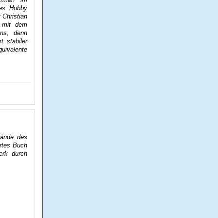
btes Hobby
 Christian
m mit dem
ans, denn
 stabiler
uivalente
Bände des
ertes Buch
erk durch