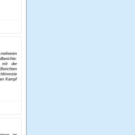
 mehreren
dberichte:
 mit der
Berichten
chlimmste
 den Kampf
irmen im