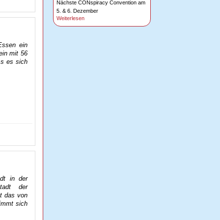
Nächste CONspiracy Convention am
5. & 6. Dezember
Weiterlesen
 Essen ein
ein mit 56
ss es sich
dt in der
tadt der
st das von
nimmt sich