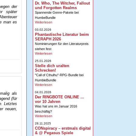
Dr. Who, The Witcher, Fallout
wegen der
und Forgotten Realms
hr später
Spannende Genre-Pakete bei
 Abenteuer
HumbeBundle
ie man es
Weiterlesen
03.02.2026
Phantastische Literatur beim
SERAPH 2026
Nominierungen für den Literaturpreis
stehen fest
Weiterlesen
25.01.2026
Stelle dich uralten
Schrecken!
"Call of Cthulhu"-RPG-Bundle bei
HumbleBundle
Weiterlesen
04.01.2026
malig als
Der RINGBOTE ONLINE ...
agend (für
vor 10 Jahren
e. Letztes
Was hat uns im Januar 2016
er neuen,
beschäftig?
Weiterlesen
28.11.2025
CONspiracy – erstmals digital
& @ Pegasus Spiele