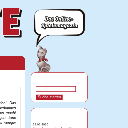
tion“. Das
uerbandes
tes macht
gen. Eine
al weniger
24.06.2026