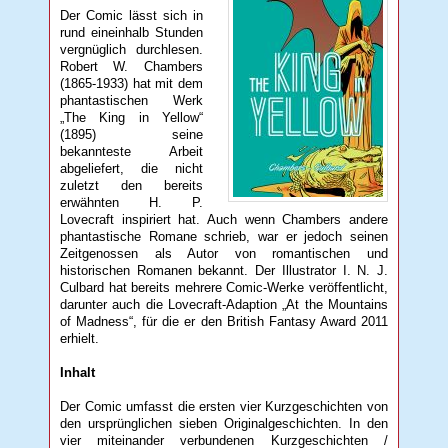
Der Comic lässt sich in
rund eineinhalb Stunden
vergnüglich durchlesen.
Robert W. Chambers
(1865-1933) hat mit dem
phantastischen Werk
„The King in Yellow“
(1895) seine
bekannteste Arbeit
abgeliefert, die nicht
zuletzt den bereits
erwähnten H. P.
Lovecraft inspiriert hat. Auch wenn Chambers andere
phantastische Romane schrieb, war er jedoch seinen
Zeitgenossen als Autor von romantischen und
historischen Romanen bekannt. Der Illustrator I. N. J.
Culbard hat bereits mehrere Comic-Werke veröffentlicht,
darunter auch die Lovecraft-Adaption „At the Mountains
of Madness“, für die er den British Fantasy Award 2011
erhielt.
Inhalt
Der Comic umfasst die ersten vier Kurzgeschichten von
den ursprünglichen sieben Originalgeschichten. In den
vier miteinander verbundenen Kurzgeschichten /