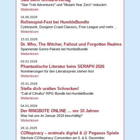
"Star Trek Adventures" und "Mutant Year Zero" reduziert.
Weiterlesen
16.06.2026
Rollenspiel-Fest bei HumbleBundle
Cyberpunk, Dungeon Crawl Classics, Free League und mehr ...
Weiterlesen
15.02.2026
Dr. Who, The Witcher, Fallout und Forgotten Realms
Spannende Genre-Pakete bei HumbeBundle
Weiterlesen
03.02.2026
Phantastische Literatur beim SERAPH 2026
Nominierungen für den Literaturpreis stehen fest
Weiterlesen
25.01.2026
Stelle dich uralten Schrecken!
"Call of Cthulhu"-RPG-Bundle bei HumbleBundle
Weiterlesen
04.01.2026
Der RINGBOTE ONLINE ... vor 10 Jahren
Was hat uns im Januar 2016 beschäftig?
Weiterlesen
28.11.2025
CONspiracy – erstmals digital & @ Pegasus Spiele
Nächste CONspiracy Convention am 5. & 6. Dezember