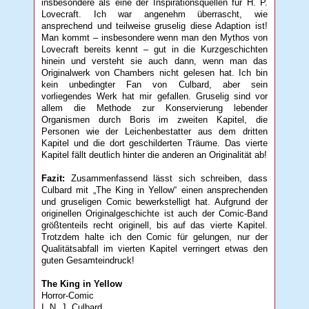
insbesondere als eine der Inspirationsquellen für H. P.
Lovecraft. Ich war angenehm überrascht, wie
ansprechend und teilweise gruselig diese Adaption ist!
Man kommt – insbesondere wenn man den Mythos von
Lovecraft bereits kennt – gut in die Kurzgeschichten
hinein und versteht sie auch dann, wenn man das
Originalwerk von Chambers nicht gelesen hat. Ich bin
kein unbedingter Fan von Culbard, aber sein
vorliegendes Werk hat mir gefallen. Gruselig sind vor
allem die Methode zur Konservierung lebender
Organismen durch Boris im zweiten Kapitel, die
Personen wie der Leichenbestatter aus dem dritten
Kapitel und die dort geschilderten Träume. Das vierte
Kapitel fällt deutlich hinter die anderen an Originalität ab!
Fazit:
Zusammenfassend lässt sich schreiben, dass
Culbard mit „The King in Yellow“ einen ansprechenden
und gruseligen Comic bewerkstelligt hat. Aufgrund der
originellen Originalgeschichte ist auch der Comic-Band
größtenteils recht originell, bis auf das vierte Kapitel.
Trotzdem halte ich den Comic für gelungen, nur der
Qualitätsabfall im vierten Kapitel verringert etwas den
guten Gesamteindruck!
The King in Yellow
Horror-Comic
I. N. J. Culbard