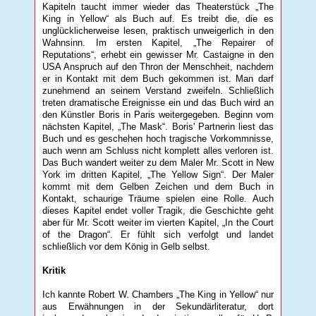
Kapiteln taucht immer wieder das Theaterstück „The
King in Yellow“ als Buch auf. Es treibt die, die es
unglücklicherweise lesen, praktisch unweigerlich in den
Wahnsinn. Im ersten Kapitel, „The Repairer of
Reputations“, erhebt ein gewisser Mr. Castaigne in den
USA Anspruch auf den Thron der Menschheit, nachdem
er in Kontakt mit dem Buch gekommen ist. Man darf
zunehmend an seinem Verstand zweifeln. Schließlich
treten dramatische Ereignisse ein und das Buch wird an
den Künstler Boris in Paris weitergegeben. Beginn vom
nächsten Kapitel, „The Mask“. Boris' Partnerin liest das
Buch und es geschehen hoch tragische Vorkommnisse,
auch wenn am Schluss nicht komplett alles verloren ist.
Das Buch wandert weiter zu dem Maler Mr. Scott in New
York im dritten Kapitel, „The Yellow Sign“. Der Maler
kommt mit dem Gelben Zeichen und dem Buch in
Kontakt, schaurige Träume spielen eine Rolle. Auch
dieses Kapitel endet voller Tragik, die Geschichte geht
aber für Mr. Scott weiter im vierten Kapitel, „In the Court
of the Dragon“. Er fühlt sich verfolgt und landet
schließlich vor dem König in Gelb selbst.
Kritik
Ich kannte Robert W. Chambers „The King in Yellow“ nur
aus Erwähnungen in der Sekundärliteratur, dort