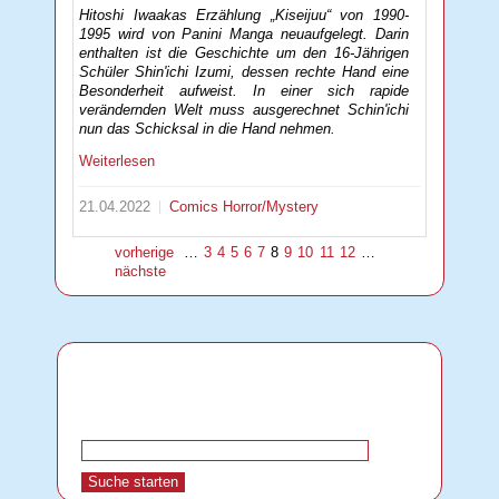
Hitoshi Iwaakas Erzählung „Kiseijuu“ von 1990-
1995 wird von Panini Manga neuaufgelegt. Darin
enthalten ist die Geschichte um den 16-Jährigen
Schüler Shin'ichi Izumi, dessen rechte Hand eine
Besonderheit aufweist. In einer sich rapide
verändernden Welt muss ausgerechnet Schin'ichi
nun das Schicksal in die Hand nehmen.
Weiterlesen
21.04.2022
Comics
Horror/Mystery
vorherige
…
3
4
5
6
7
8
9
10
11
12
…
nächste