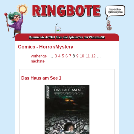
Comics - Horror/Mystery
vorherige
…
3
4
5
6
7
8
9
10
11
12
…
nächste
Das Haus am See 1