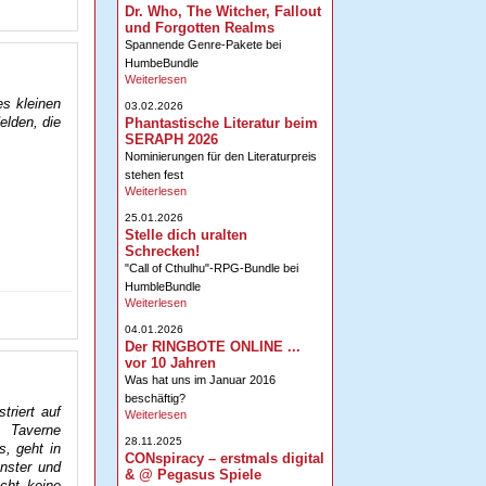
Dr. Who, The Witcher, Fallout
und Forgotten Realms
Spannende Genre-Pakete bei
HumbeBundle
Weiterlesen
s kleinen
03.02.2026
elden, die
Phantastische Literatur beim
SERAPH 2026
Nominierungen für den Literaturpreis
stehen fest
Weiterlesen
25.01.2026
Stelle dich uralten
Schrecken!
"Call of Cthulhu"-RPG-Bundle bei
HumbleBundle
Weiterlesen
04.01.2026
Der RINGBOTE ONLINE ...
vor 10 Jahren
Was hat uns im Januar 2016
beschäftig?
triert auf
Weiterlesen
 Taverne
28.11.2025
s, geht in
CONspiracy – erstmals digital
nster und
& @ Pegasus Spiele
cht keine