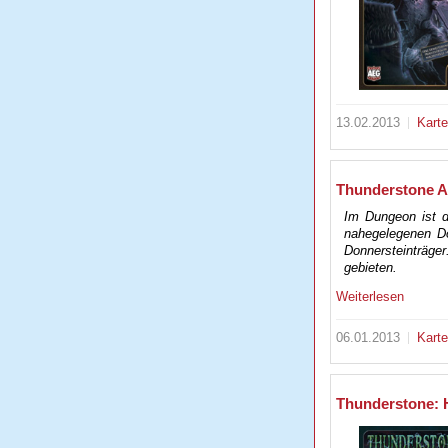
13.02.2013
Kart
Thunderstone A
Im Dungeon ist d
nahegelegenen Do
Donnersteinträge
gebieten.
Weiterlesen
06.01.2013
Kart
Thunderstone: 