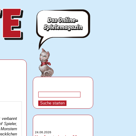
t verbannt
f Spieler,
 Monstern
24.06.2026
cklichen