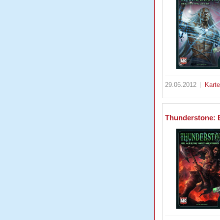
29.06.2012
Kart
Thunderstone: 