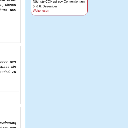
Nächste CONspiracy Convention am
an, diesen
5. & 6. Dezember
ürme des
Weiterlesen
nschen des
kannt als
Einhalt zu
rweiterung
ht um das