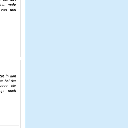
chts mehr
 von den
et in den
e bei der
haben die
upt noch