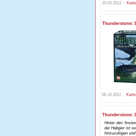
20.03.2012
Kart
Thunderstone: 
06.10.2011
Karte
Thunderstone: 
Hinter den finst
der Habgier ist s
hinzuzufügen und 