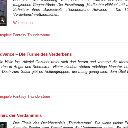
magischen Gegenstände. Die Erweiterung „Verfluchte Höhlen“ tritt 
Schnitzer ihres Basisspiels „Thunderstone Advance – Die T
Verderbens“ wettzumachen.
Weiterlesen
enspiele
Fantasy
Thunderstone
dvance – Die Türme des Verderbens
ie Hölle los. Allerlei Gezücht treibt sich dort herum und versetzt die Me
rfes in Angst und Schrecken. Hinter alledem stehen mächtige Monster, be
r. Doch zum Glück gibt es Heldengruppen, die mutig genug sind, dem Übel 
enspiele
Fantasy
Thunderstone
Herz der Verdammnis
Das Finale des Deckbauspiels „Thunderstone“. Die vierte kleine E
führt die Spieler zum Kampf gegen die Verdammnis selbst. Es ge