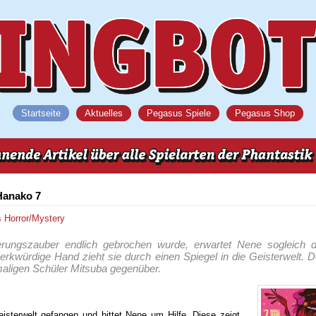
Startseite
Aktuelles
Pegasus Spiele
Pegasus Shop
Hanako 7
s
Horror/Mystery
rungszauber endlich gebrochen wurde, erwartet Nene sogleich 
rkwürdige Hand zieht sie durch einen Spiegel in die Geisterwelt. Do
maligen Schüler Mitsuba gegenüber.
eisterwelt gefangen und bittet Nene um Hilfe. Diese zeigt