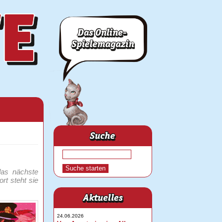
das nächste
rt steht sie
24.06.2026