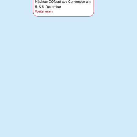
Nächste CONspiracy Convention am
5. & 6. Dezember
Weiterlesen