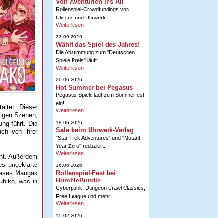
Von Aventurien ins All
Rollenspiel-Crowdfundings von
Ulisses und Uhrwerk
Weiterlesen
23.06.2026
Wählt das Spiel des Jahres!
Die Abstimmung zum "Deutschen
Spiele Preis" läuft.
Weiterlesen
20.06.2026
Hot Summer bei Pegasus
Pegasus Spiele lädt zum Sommerfest
ein!
altet. Dieser
Weiterlesen
ligen Szenen,
18.06.2026
ng führt. Die
Sale beim Uhrwerk-Verlag
uch von ihrer
"Star Trek Adventures" und "Mutant
Year Zero" reduziert.
Weiterlesen
cht. Außerdem
es ungeklärte
16.06.2026
Rollenspiel-Fest bei
dieses Mangas
HumbleBundle
uhiko, was in
Cyberpunk, Dungeon Crawl Classics,
Free League und mehr ...
Weiterlesen
15.02.2026