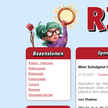
Artikel - Interview
Mein Schulgeist 
Rollenspiele
Brettspiele
27.01.2022
Comic
Kartenspiele
Nachdem der Alte
Comics
Abenteuer: Eine me
Romane
plötzlich dem ehe
Hörspiele/-bücher
von Shadow
Mitsuba ist in der G