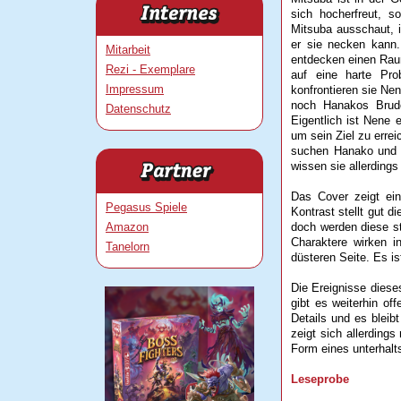
sich hocherfreut, 
Mitsuba ausschaut, is
er sie necken kann
Mitarbeit
entdecken einen Raum
Rezi - Exemplare
auf eine harte Pro
Impressum
konfrontieren sie Ne
noch Hanakos Brude
Datenschutz
Eigentlich ist Nene 
um sein Ziel zu errei
suchen Hanako und K
wissen sie allerdings 
Das Cover zeigt ein 
Pegasus Spiele
Kontrast stellt gut 
Amazon
doch werden diese st
Charaktere wirken i
Tanelorn
düsteren Seite. Es i
Die Ereignisse dies
gibt es weiterhin o
Details und es blei
zeigt sich allerding
Form eines unterhalts
Leseprobe