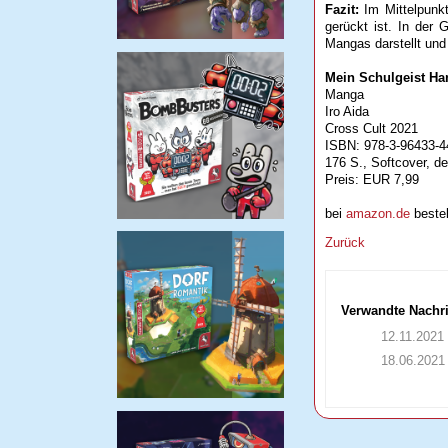
Fazit:
Im Mittelpunkt
gerückt ist. In der 
Mangas darstellt und
Mein Schulgeist Ha
Manga
Iro Aida
Cross Cult 2021
ISBN: 978-3-96433-4
176 S., Softcover, d
Preis: EUR 7,99
bei
amazon.de
bestel
Zurück
Verwandte Nachr
12.11.2021
18.06.2021