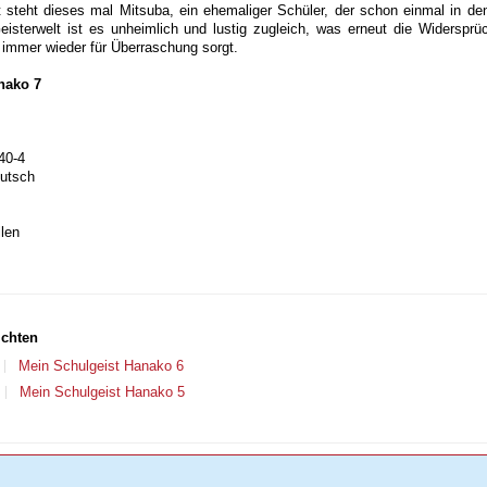
 steht dieses mal Mitsuba, ein ehemaliger Schüler, der schon einmal in de
Geisterwelt ist es unheimlich und lustig zugleich, was erneut die Widersprüc
 immer wieder für Überraschung sorgt.
nako 7
40-4
eutsch
len
ichten
Mein Schulgeist Hanako 6
Mein Schulgeist Hanako 5