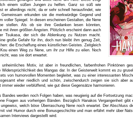
solch einem süßen Jungen zu helfen. Ganz so süß wie
t er allerdings nicht, da er sehr schnell herausfindet, wie
. Gemeinsam erkunden sie die merkwürdige Gegend und
 voller Spiegel. In diesen erscheinen Gestalten, die Nene
be stellen. Als ob sie ihre Gedanken lesen könnten,
ne mit ihren größten Ängsten. Plötzlich erscheint dann auch
r Tsukasa, der sich die Ablenkung zu Nutzen macht.
eine große Gefahr für ihn, doch nun bleibt ihm genug Zeit,
chen: die Erschaffung eines künstlichen Geistes. Zeitgleich
ou einen Weg zu Nene, um ihr zur Hilfe zu eilen. Noch
nicht, was sie dort erwartet.
unheimliches Motiv, ist aber in freundlichen, farbenfrohen Pinktönen gest
die Widersprüchlichkeit des Mangas dar. In der Geisterwelt kommt es zu gruse
ets von humorvollen Momenten begleitet, was zu einer interessanten Mischu
nsgesamt eher niedlich und schön, zwischendurch zeigen sie sich aber a
st immer wieder verblüffend, wie gut diese Gegensätze harmonieren.
es Bandes werden noch Folgen haben, was neugierig auf die Fortsetzung ma
ffene Fragen aus vorherigen Bänden. Bezüglich Hanakos Vergangenheit gibt 
bt ungewiss, welch böse Überraschung Nene noch erwartet. Der Abschluss 
s mit viel Humor durch eine Bonusgeschichte und man erfährt mehr über Nats
amen Interviews dargestellt wird.