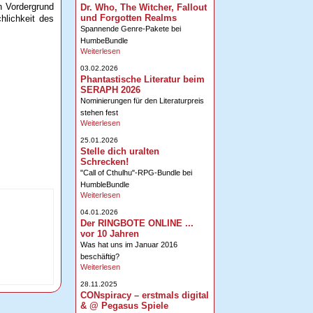
n Vordergrund
Dr. Who, The Witcher, Fallout
und Forgotten Realms
hlichkeit des
Spannende Genre-Pakete bei
HumbeBundle
Weiterlesen
03.02.2026
Phantastische Literatur beim
SERAPH 2026
Nominierungen für den Literaturpreis
stehen fest
Weiterlesen
25.01.2026
Stelle dich uralten
Schrecken!
"Call of Cthulhu"-RPG-Bundle bei
HumbleBundle
Weiterlesen
04.01.2026
Der RINGBOTE ONLINE ...
vor 10 Jahren
Was hat uns im Januar 2016
beschäftig?
Weiterlesen
28.11.2025
CONspiracy – erstmals digital
& @ Pegasus Spiele