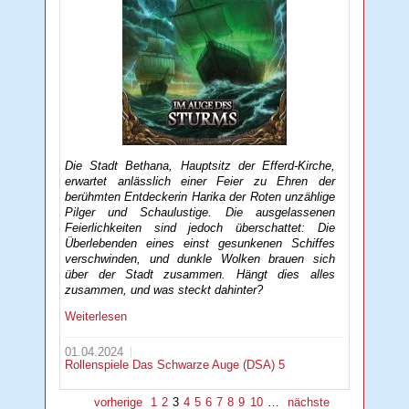
Die Stadt Bethana, Hauptsitz der Efferd-Kirche,
erwartet anlässlich einer Feier zu Ehren der
berühmten Entdeckerin Harika der Roten unzählige
Pilger und Schaulustige. Die ausgelassenen
Feierlichkeiten sind jedoch überschattet: Die
Überlebenden eines einst gesunkenen Schiffes
verschwinden, und dunkle Wolken brauen sich
über der Stadt zusammen. Hängt dies alles
zusammen, und was steckt dahinter?
Weiterlesen
01.04.2024
Rollenspiele
Das Schwarze Auge (DSA) 5
vorherige
1
2
3
4
5
6
7
8
9
10
…
nächste