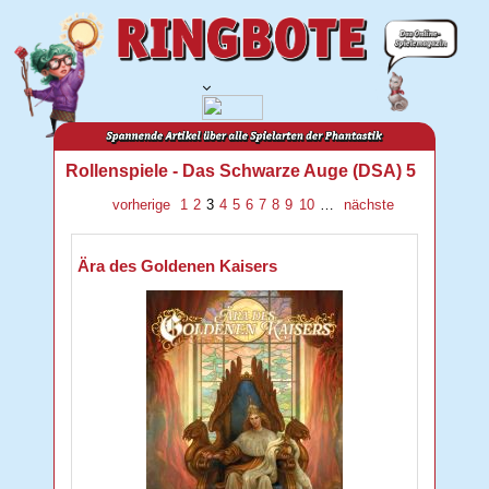
Rollenspiele - Das Schwarze Auge (DSA) 5
vorherige
1
2
3
4
5
6
7
8
9
10
…
nächste
Ära des Goldenen Kaisers