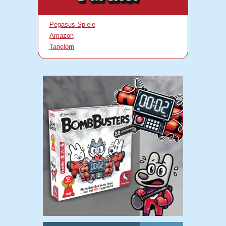
Pegasus Spiele
Amazon
Tanelorn