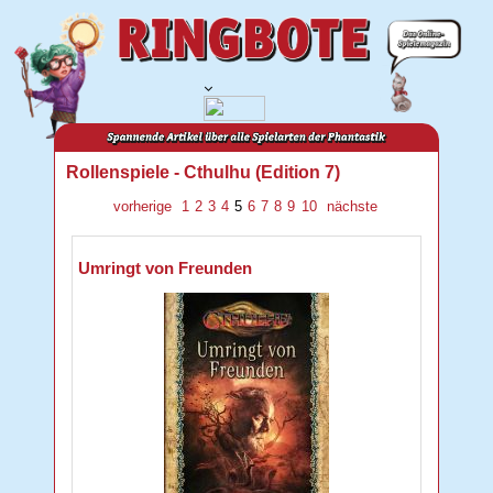
Rollenspiele - Cthulhu (Edition 7)
vorherige
1
2
3
4
5
6
7
8
9
10
nächste
Umringt von Freunden