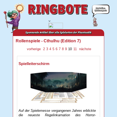
Rollenspiele - Cthulhu (Edition 7)
vorherige
2
3
4
5
6
7
8
9
10
11
nächste
Spielleiterschirm
Auf der Spielemesse vergangenen Jahres erblickte
die neueste Regelinkarnation des Horror-