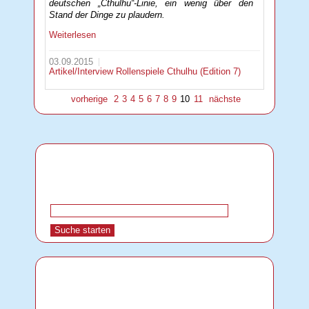
deutschen „Cthulhu“-Linie, ein wenig über den
Stand der Dinge zu plaudern.
Weiterlesen
03.09.2015
Artikel/Interview
Rollenspiele
Cthulhu (Edition 7)
vorherige
2
3
4
5
6
7
8
9
10
11
nächste