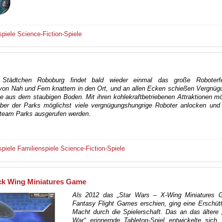
spiele
Science-Fiction-Spiele
Städtchen Roboburg findet bald wieder einmal das große Roboterfe
on Nah und Fern knattern in den Ort, und an allen Ecken schießen Vergnüg
ze aus dem staubigen Boden. Mit ihren kohlekraftbetriebenen Attraktionen m
eiber der Parks möglichst viele vergnügungshungrige Roboter anlocken un
Steam Parks ausgerufen werden.
spiele
Familienspiele
Science-Fiction-Spiele
ack Wing Miniatures Game
Als 2012 das „Star Wars – X-Wing Miniatures 
Fantasy Flight Games erschien, ging eine Erschüt
Macht durch die Spielerschaft. Das an das ältere
War“ erinnernde Tabletop-Spiel entwickelte sich