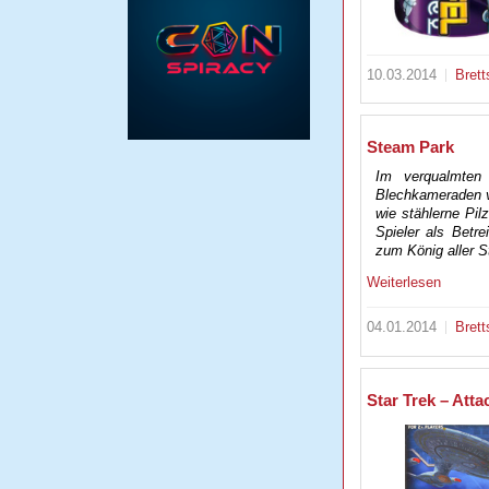
10.03.2014
Brett
Steam Park
Im verqualmten 
Blechkameraden v
wie stählerne Pil
Spieler als Betr
zum König aller 
Weiterlesen
04.01.2014
Brett
Star Trek – Att