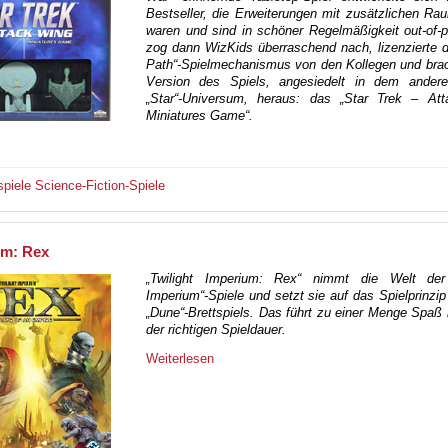
Bestseller, die Erweiterungen mit zusätzlichen Ra
waren und sind in schöner Regelmäßigkeit out-of-p
zog dann WizKids überraschend nach, lizenzierte d
Path“-Spielmechanismus von den Kollegen und brac
Version des Spiels, angesiedelt in dem ander
„Star“-Universum, heraus: das „Star Trek – At
Miniatures Game“.
spiele
Science-Fiction-Spiele
um: Rex
„Twilight Imperium: Rex“ nimmt die Welt der 
Imperium“-Spiele und setzt sie auf das Spielprinzip
„Dune“-Brettspiels. Das führt zu einer Menge Spaß
der richtigen Spieldauer.
Weiterlesen