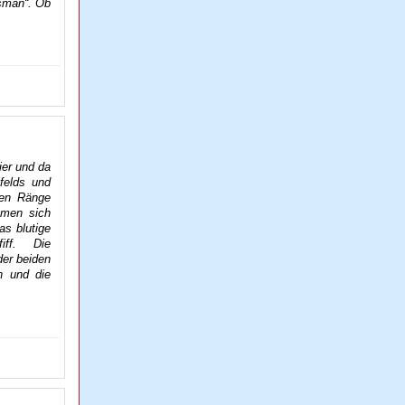
isman“. Ob
ier und da
felds und
ten Ränge
mmen sich
as blutige
ff. Die
der beiden
n und die