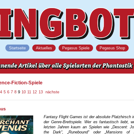
Startseite
Aktuelles
Pegasus Spiele
Pegasus Shop
ience-Fiction-Spiele
4
5
6
7
8
9
10
11
12
13
nächste
nus
Fantasy Flight Games ist der absolute Platzhirsch 
der Genre-Brettspiele. Wer es fantastisch liebt, w
letzten Jahren kaum an Spielen wie „Descent: Jo
the Dark“, „Runebound“ oder „Mansions of 