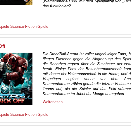
„Warhammer 40.000“ mit dem Spielprinzip von „Tal
das funktioniert?
spiele
Science-Fiction-Spiele
Off
Die DreadBall-Arema ist voller ungeduldiger Fans, h
fliegen Flaschen gegen die Abgrenzung des Spiel
die Scherben regnen über die Zuschauer der ers
herab. Einige Fans der Besuchermannschaft ko
mit denen der Heimmannschaft in die Haare, und d
Vergnügen beginnt schon vor dem Anpfi
Kommentatoren zählen gerade die letzten Verluste 
Teams auf, als die Spieler auf das Feld stürme
Kommentatoren im Jubel der Menge untergehen.
Weiterlesen
spiele
Science-Fiction-Spiele