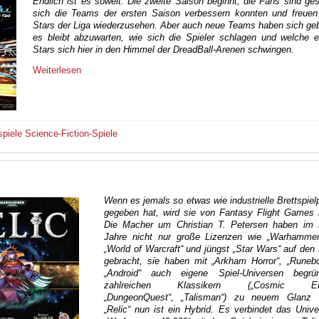
Endlich ist es soweit: Die zweite Saison beginnt, die Fans sind ge
sich die Teams der ersten Saison verbessern konnten und freuen 
Stars der Liga wiederzusehen. Aber auch neue Teams haben sich geb
es bleibt abzuwarten, wie sich die Spieler schlagen und welche e
Stars sich hier in den Himmel der DreadBall-Arenen schwingen.
Weiterlesen
spiele
Science-Fiction-Spiele
Wenn es jemals so etwas wie industrielle Brettspiel
gegeben hat, wird sie von Fantasy Flight Games b
Die Macher um Christian T. Petersen haben im 
Jahre nicht nur große Lizenzen wie „Warhammer
„World of Warcraft“ und jüngst „Star Wars“ auf den 
gebracht, sie haben mit „Arkham Horror“, „Runeb
„Android“ auch eigene Spiel-Universen begrü
zahlreichen Klassikern („Cosmic Enco
„DungeonQuest“, „Talisman“) zu neuem Glanz v
„Relic“ nun ist ein Hybrid. Es verbindet das Uni