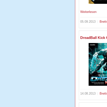
Weiterlesen
05.09.2013
Brett
DreadBall Kick 
14.08.2013
Brett