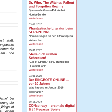
Dr. Who, The Witcher, Fallout
und Forgotten Realms
Spannende Genre-Pakete bei
HumbeBundle
Weiterlesen
03.02.2026
Phantastische Literatur beim
SERAPH 2026
Nominierungen für den Literaturpreis
st statt.
stehen fest
Weiterlesen
ungsparks
öchten die
25.01.2026
d am Ende
Stelle dich uralten
Schrecken!
"Call of Cthulhu"-RPG-Bundle bei
HumbleBundle
Weiterlesen
04.01.2026
Der RINGBOTE ONLINE ...
vor 10 Jahren
Was hat uns im Januar 2016
beschäftig?
Weiterlesen
Game“ bei
28.11.2025
terung der
CONspiracy – erstmals digital
 „Wings of
& @ Pegasus Spiele
 zu einem