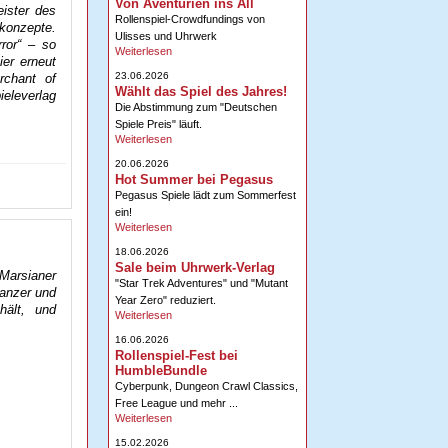
Von Aventurien ins All
ister des
Rollenspiel-Crowdfundings von
lkonzepte.
Ulisses und Uhrwerk
ror“ – so
Weiterlesen
er erneut
23.06.2026
rchant of
Wählt das Spiel des Jahres!
eleverlag
Die Abstimmung zum "Deutschen
Spiele Preis" läuft.
Weiterlesen
20.06.2026
Hot Summer bei Pegasus
Pegasus Spiele lädt zum Sommerfest
ein!
Weiterlesen
18.06.2026
Sale beim Uhrwerk-Verlag
 Marsianer
"Star Trek Adventures" und "Mutant
Panzer und
Year Zero" reduziert.
ält, und
Weiterlesen
16.06.2026
Rollenspiel-Fest bei
HumbleBundle
Cyberpunk, Dungeon Crawl Classics,
Free League und mehr ...
Weiterlesen
15.02.2026