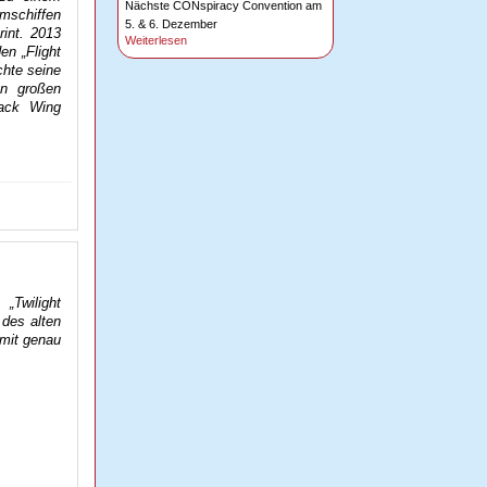
Nächste CONspiracy Convention am
umschiffen
5. & 6. Dezember
rint. 2013
Weiterlesen
en „Flight
hte seine
en großen
tack Wing
„Twilight
 des alten
 mit genau