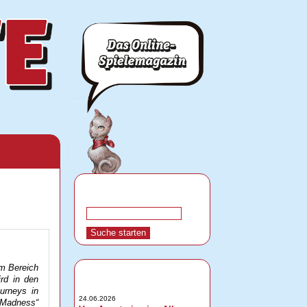
im Bereich
ird in den
urneys in
24.06.2026
Madness“