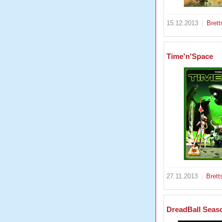
15.12.2013
Brett
Time'n'Space
27.11.2013
Brett
DreadBall Seas