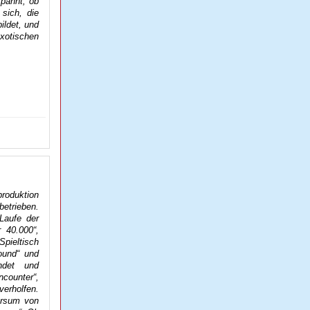
spannt, ob
sich, die
ildet, und
xotischen
produktion
etrieben.
Laufe der
 40.000“,
Spieltisch
ound“ und
ndet und
unter“,
erholfen.
versum von