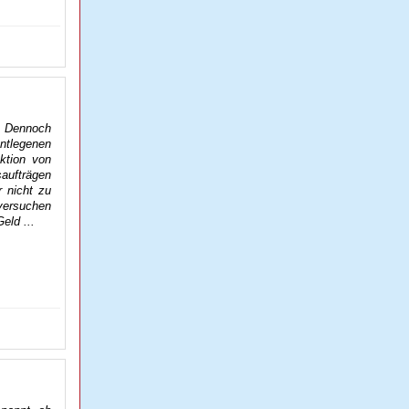
. Dennoch
ntlegenen
ktion von
aufträgen
r nicht zu
ersuchen
eld ...