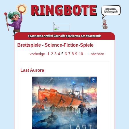
Brettspiele - Science-Fiction-Spiele
vorherige
1
2
3
4
5
6
7
8
9
10
…
nächste
Last Aurora