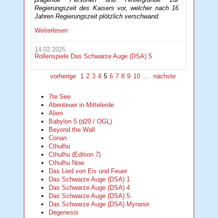
Regierungszeit des Kaisers vor, welcher nach 16
Jahren Regierungszeit plötzlich verschwand.
Weiterlesen
14.02.2025
Rollenspiele
Das Schwarze Auge (DSA) 5
vorherige
1
2
3
4
5
6
7
8
9
10
…
nächste
7te See
Abenteuer in Mittelerde
Alien
Babylon 5 (d20 / OGL)
Beyond the Wall
Conan
Cthulhu
Cthulhu (Edition 7)
Cthulhu Now
Das Lied von Eis und Feuer
Das Schwarze Auge (DSA) 1
Das Schwarze Auge (DSA) 4
Das Schwarze Auge (DSA) 5
Das Schwarze Auge (DSA) Myranor
Degenesis