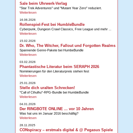
Sale beim Uhrwerk-Verlag
"Star Trek Adventures" und "Mutant Year Zero" reduziert.
Weiterlesen
16.06.2026
Rollenspiel-Fest bei HumbleBundle
Cyberpunk, Dungeon Crawl Classics, Free League und mehr ...
Weiterlesen
15.02.2026
Dr. Who, The Witcher, Fallout und Forgotten Realms
Spannende Genre-Pakete bei HumbeBundle
Weiterlesen
03.02.2026
Phantastische Literatur beim SERAPH 2026
Nominierungen für den Literaturpreis stehen fest
Weiterlesen
25.01.2026
Stelle dich uralten Schrecken!
"Call of Cthulhu"-RPG-Bundle bei HumbleBundle
Weiterlesen
04.01.2026
Der RINGBOTE ONLINE ... vor 10 Jahren
Was hat uns im Januar 2016 beschäftig?
Weiterlesen
28.11.2025
CONspiracy – erstmals digital & @ Pegasus Spiele