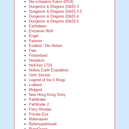
Die schwarze Katze (DSA)
Dungeons & Dragons (D&D) 3
Dungeons & Dragons (D&D) 3.5
Dungeons & Dragons (D&D) 4
Dungeons & Dragons (D&D) 5
Earthdawn
Einsamer Wolf
Engel
Equinox
Exalted / Die Hohen
Fate
Finsterland
Heredium
HeXXen 1733
Hollow Earth Expedition
John Sinclair
Legend of the 5 Rings
Lodland
Midgard
New Hong Kong Story
Pathfinder
Pathfinder 2
Perry Rhodan
Private Eye
Rolemaster
Rollenspielmusik
RuneQuest