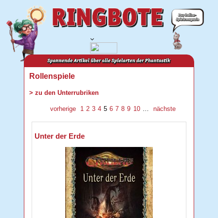
Rollenspiele
> zu den Unterrubriken
vorherige
1
2
3
4
5
6
7
8
9
10
…
nächste
Unter der Erde