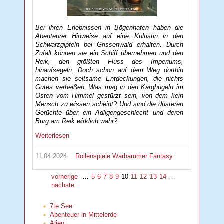
Bei ihren Erlebnissen in Bögenhafen haben die
Abenteurer Hinweise auf eine Kultistin in den
Schwarzgipfeln bei Grissenwald erhalten. Durch
Zufall können sie ein Schiff übernehmen und den
Reik, den größten Fluss des Imperiums,
hinaufsegeln. Doch schon auf dem Weg dorthin
machen sie seltsame Entdeckungen, die nichts
Gutes verheißen. Was mag in den Karghügeln im
Osten vom Himmel gestürzt sein, von dem kein
Mensch zu wissen scheint? Und sind die düsteren
Gerüchte über ein Adligengeschlecht und deren
Burg am Reik wirklich wahr?
Weiterlesen
11.04.2024
Rollenspiele
Warhammer Fantasy
vorherige
…
5
6
7
8
9
10
11
12
13
14
…
nächste
7te See
Abenteuer in Mittelerde
Alien