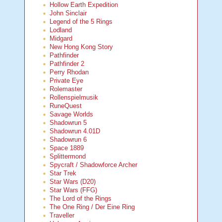
Hollow Earth Expedition
John Sinclair
Legend of the 5 Rings
Lodland
Midgard
New Hong Kong Story
Pathfinder
Pathfinder 2
Perry Rhodan
Private Eye
Rolemaster
Rollenspielmusik
RuneQuest
Savage Worlds
Shadowrun 5
Shadowrun 4.01D
Shadowrun 6
Space 1889
Splittermond
Spycraft / Shadowforce Archer
Star Trek
Star Wars (D20)
Star Wars (FFG)
The Lord of the Rings
The One Ring / Der Eine Ring
Traveller