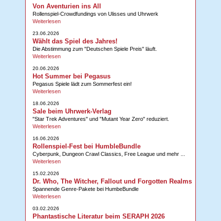
Von Aventurien ins All
Rollenspiel-Crowdfundings von Ulisses und Uhrwerk
Weiterlesen
23.06.2026
Wählt das Spiel des Jahres!
Die Abstimmung zum "Deutschen Spiele Preis" läuft.
Weiterlesen
20.06.2026
Hot Summer bei Pegasus
Pegasus Spiele lädt zum Sommerfest ein!
Weiterlesen
18.06.2026
Sale beim Uhrwerk-Verlag
"Star Trek Adventures" und "Mutant Year Zero" reduziert.
Weiterlesen
16.06.2026
Rollenspiel-Fest bei HumbleBundle
Cyberpunk, Dungeon Crawl Classics, Free League und mehr ...
Weiterlesen
15.02.2026
Dr. Who, The Witcher, Fallout und Forgotten Realms
Spannende Genre-Pakete bei HumbeBundle
Weiterlesen
03.02.2026
Phantastische Literatur beim SERAPH 2026