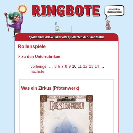
Rollenspiele
> zu den Unterrubriken
vorherige
…
5
6
7
8
9
10
11
12
13
14
…
nächste
Was ein Zirkus (Pfotenwerk)