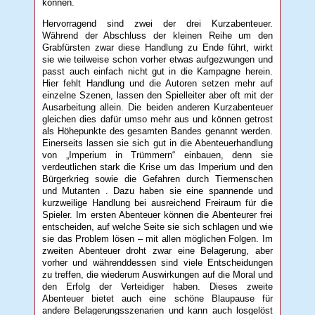
können.
Hervorragend sind zwei der drei Kurzabenteuer.
Während der Abschluss der kleinen Reihe um den
Grabfürsten zwar diese Handlung zu Ende führt, wirkt
sie wie teilweise schon vorher etwas aufgezwungen und
passt auch einfach nicht gut in die Kampagne herein.
Hier fehlt Handlung und die Autoren setzen mehr auf
einzelne Szenen, lassen den Spielleiter aber oft mit der
Ausarbeitung allein. Die beiden anderen Kurzabenteuer
gleichen dies dafür umso mehr aus und können getrost
als Höhepunkte des gesamten Bandes genannt werden.
Einerseits lassen sie sich gut in die Abenteuerhandlung
von „Imperium in Trümmern“ einbauen, denn sie
verdeutlichen stark die Krise um das Imperium und den
Bürgerkrieg sowie die Gefahren durch Tiermenschen
und Mutanten . Dazu haben sie eine spannende und
kurzweilige Handlung bei ausreichend Freiraum für die
Spieler. Im ersten Abenteuer können die Abenteurer frei
entscheiden, auf welche Seite sie sich schlagen und wie
sie das Problem lösen – mit allen möglichen Folgen. Im
zweiten Abenteuer droht zwar eine Belagerung, aber
vorher und währenddessen sind viele Entscheidungen
zu treffen, die wiederum Auswirkungen auf die Moral und
den Erfolg der Verteidiger haben. Dieses zweite
Abenteuer bietet auch eine schöne Blaupause für
andere Belagerungsszenarien und kann auch losgelöst