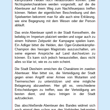
kampfstarke Helden noch herausfordern können. Zwei
Nichtspielercharaktere werden vorgestellt, auf die die
Abenteurer auf ihrem Weg zum Nachtfeuerpass treffen
können. Neben der eigentlichen Beschreibung und den
Spielwerten bekommt man für alle auch eine Erklärung,
wie eine Begegnung mit dem Wesen oder der Person
abläuft.
Das erste Abenteuer spielt in der Stadt Kenselheim, die
beliebig im Imperium platziert werden und sogar auch zu
einem früheren Zeitpunkt der Kampagne spielen kann.
Ein Adliger bittet die Helden, den Oger-Grubenkämpfer-
Champion des hiesigen Magistrats auszuschalten, um
seine eigenen Ansprüche auf Land durchsetzen zu
können. Es kann sich jedoch herausstellen, dass nicht
alles so klar ist, wie es zu sein scheint.
Die Stadt Diesheim erreichen die Charaktere im zweiten
Abenteuer. Man bittet sie, die Verteidigung der Stadt
gegen einen Angriff einer Armee von Mutanten und
Tiermenschen zu unterstützen und eine mögliche
Belagerung abzuwehren. Hier gilt es, verschiedene
Entscheidungen zu treffen, was der Verteidigung am
besten dient, und dazu Intrigen in der Stadt
aufzudecken.
Das abschließende Abenteuer des Bandes widmet sich
noch einmal dem schon aus den Vorbänden bekannten