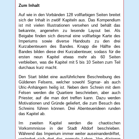
Zum Inhalt
Auf wie in den Vorbänden 128 vollfarbigen Seiten breitet
sich der Inhalt in zwölf Kapiteln aus. Das Kompendium
ist mit vielen Illustrationen versehen und behält das
bekannte, angenehm zu lesende Layout bei. Als
Beigabe finden sich diesmal eine vollfarbige Karte des
Imperiums sowie diverse Handouts zu den drei
Kurzabenteuern des Bandes. Knapp die Hälfte des
Bandes bilden diese drei Kurzabenteuer, sodass für die
ersten neun Kapitel etwas mehr als 60 Seiten
verbleiben, was die Kapitel mit 5 bis 10 Seiten zum Teil
durchaus kurz macht.
Den Start bildet eine ausführlichere Beschreibung des
Güldenen Felsens, welcher sowohl Sigmar- als auch
Ulric-Anhängern heilig ist. Neben dem Schrein mit dem
Felsen werden die Quartiere beschrieben, aber auch
Priester, auf die man dort treffen kann. Dazu werden
Motivationen und Gründe geliefert, die zum Besuch des
Schreins führen können. Drei Abenteuerideen runden
das Kapitel ab.
Im zweiten Kapitel werden die chaotischen
Vorkommnisse in der Stadt Altdorf beschrieben.
Während das Imperium immer weiter auseinanderdriftet,
verändert sich dort das normale Leben. Von düsteren