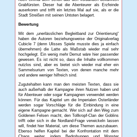
Grabfürsten. Dieser hat die Abenteurer als Erzfeinde
auserkoren und trifft ein letztes Mal auf sie, als er die
Stadt Streißen mit seinen Untoten belagert.
Bewertung
Mit dem „unerlässlichen Begleitband zur Orientierung“
haben die Autoren beziehungsweise der Originalverlag
Cubicle 7 (denn Ulisses Spiele musste dies ja einfach
übernehmen) die Latte als Maßstab wieder mal sehr
hochgelegt. Ein wenig mehr Demut wäre hier passender
gewesen. Es ist nicht so, dass die Inhalte vollkommen
nutzlos sind, aber es bietet sich wieder mal eher ein
Sammelsurium von Texten, von denen manche mehr
und andere weniger hilfreich sind.
Zugutehalten kann man den meisten Texten, dass sie
auch außerhalb der Kampagne ihren Nutzen haben und
für Abenteuer oder sogar Kampagnen verwendet werden
können. Für das Kapitel um die Imperialen Osterländer
werden sogar Vorschläge für die Einbindung in eine
eigene Kampagne gemacht. Wer sich auf den Weg zum
Goldenen Felsen macht, den Tollkropf-Clan der Goblins
trifft oder sich in die Nordland-Frage verwickeln lassen
will, findet hier Material, um diese Themen auszubauen.
Ebenso helfen Kapitel bei der Konfrontation mit dem
Chaos weiter, indem Bedrohungen und Monster