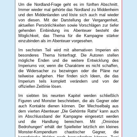
Um die Nordland-Frage geht es im fünften Abschnitt.
Immer wieder mal gehörte das Nordland zu Middenheim
und den Middenlanden und löste sich auch mal wieder
von diesen. Mit der Darstellung der Vergangenheit,
aktuellen Persönlichkeiten sowie Vorschlägen zur tiefer
gehenden Einbindung ins Abenteuer besteht die
Möglichkeit, das Thema für die Kampagne stärker
einzubinden als im Abenteuer vorgesehen.
Im sechsten Teil wird mit alternativen Imperien ein
besonderes Thema hinterfragt. Die Autoren stellen
mögliche Enden und die weitere Entwicklung des
Imperiums vor, wenn die Charaktere es nicht schaffen,
die Widersacher zu bezwingen oder die Pläne nur
teilweise aufgehen. Hier finden sich Ideen, die das
Imperium teils komplett verändern und von der
offiziellen Zeitlinie lösen.
Im siebten bis neunten Kapitel werden schließlich
Figuren und Monster beschrieben, die als Gegner oder
auch Kontakte dienen können. Der Wechselbalg aus
dem vierten Abenteuer „Die Gehörnte Ratte“ kann auch
im Abschlussband der Kampagne eingesetzt werden
und die Handlung bereichern. Mit „Ominöse
Bedrohungen“ erhält der Spielleiter letztlich ein kleines
Monster-Kompendium chaotischer Gegner, die