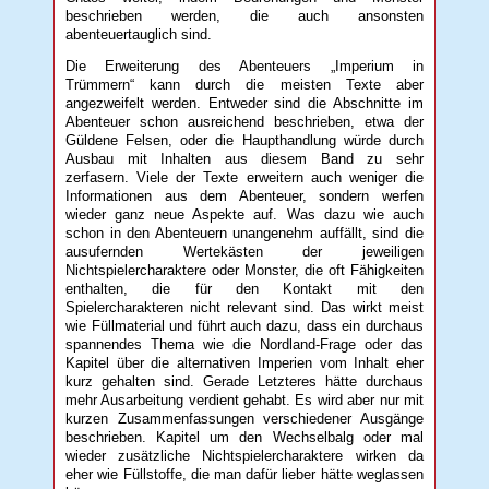
beschrieben werden, die auch ansonsten
abenteuertauglich sind.
Die Erweiterung des Abenteuers „Imperium in
Trümmern“ kann durch die meisten Texte aber
angezweifelt werden. Entweder sind die Abschnitte im
Abenteuer schon ausreichend beschrieben, etwa der
Güldene Felsen, oder die Haupthandlung würde durch
Ausbau mit Inhalten aus diesem Band zu sehr
zerfasern. Viele der Texte erweitern auch weniger die
Informationen aus dem Abenteuer, sondern werfen
wieder ganz neue Aspekte auf. Was dazu wie auch
schon in den Abenteuern unangenehm auffällt, sind die
ausufernden Wertekästen der jeweiligen
Nichtspielercharaktere oder Monster, die oft Fähigkeiten
enthalten, die für den Kontakt mit den
Spielercharakteren nicht relevant sind. Das wirkt meist
wie Füllmaterial und führt auch dazu, dass ein durchaus
spannendes Thema wie die Nordland-Frage oder das
Kapitel über die alternativen Imperien vom Inhalt eher
kurz gehalten sind. Gerade Letzteres hätte durchaus
mehr Ausarbeitung verdient gehabt. Es wird aber nur mit
kurzen Zusammenfassungen verschiedener Ausgänge
beschrieben. Kapitel um den Wechselbalg oder mal
wieder zusätzliche Nichtspielercharaktere wirken da
eher wie Füllstoffe, die man dafür lieber hätte weglassen