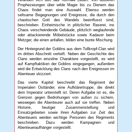
Prophezeiungen über wilde Magie bis zu Dienern das
Chaos findet man eine Auswahl. Ebenso werden
seltsame Begegnungen und Ereignisse, die durch den
chaotischen Gott des Wandels beeinflusst sind,
beschrieben. Einheimische in plötzlicher Raserei, ins
Chaos verschwindende Gebäude, plötzlich weglaufende
oder attackierende Möbelstücke sowie Kadaver beim
Metzger, die einen anfallen, bilden eine bunte Mischung.
Der Hintergrund der Goblins aus dem Tollkropf-Clan wird
im dritten Abschnitt vertieft. Neben der Geschichte des
Clans werden einzelne Charaktere vorgestellt, es wird
auf Kampftaktiken der Goblins eingegangen, außerdem
wird die Entwicklung des Clans nach den Ereignissen im
Abenteuer skizziert.
Das vierte Kapitel beschreibt das Regiment der
Imperialen Ostländer, eine Aufklärertruppe, die direkt
dem Imperator unterstellt ist. Deren Aufgabe ist es, die
Grenzen gegen Bedrohungen von außen zu sichern,
weswegen die Abenteurer auch auf sie treffen. Neben
Historie, heutiger Zusammenstellung und
Einsatzgebieten sowie ihren Aufgaben zur Zeit des
Abenteuers werden wichtige Personen des Regiments
beschrieben. Dazu werden Kampagnen- und
Abenteueraufhänger vorgestellt.