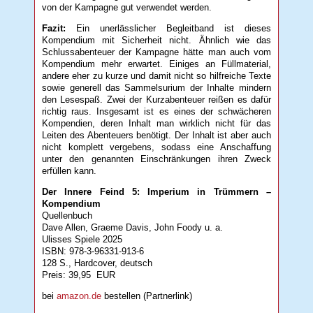
von der Kampagne gut verwendet werden.
Fazit:
Ein unerlässlicher Begleitband ist dieses
Kompendium mit Sicherheit nicht. Ähnlich wie das
Schlussabenteuer der Kampagne hätte man auch vom
Kompendium mehr erwartet. Einiges an Füllmaterial,
andere eher zu kurze und damit nicht so hilfreiche Texte
sowie generell das Sammelsurium der Inhalte mindern
den Lesespaß. Zwei der Kurzabenteuer reißen es dafür
richtig raus. Insgesamt ist es eines der schwächeren
Kompendien, deren Inhalt man wirklich nicht für das
Leiten des Abenteuers benötigt. Der Inhalt ist aber auch
nicht komplett vergebens, sodass eine Anschaffung
unter den genannten Einschränkungen ihren Zweck
erfüllen kann.
Der Innere Feind 5: Imperium in Trümmern –
Kompendium
Quellenbuch
Dave Allen, Graeme Davis, John Foody u. a.
Ulisses Spiele 2025
ISBN: 978-3-96331-913-6
128 S., Hardcover, deutsch
Preis: 39,95 EUR
bei
amazon.de
bestellen (Partnerlink)