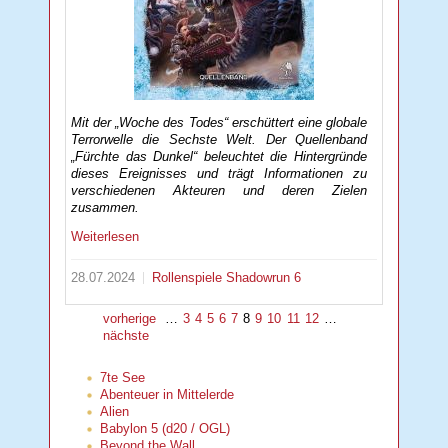
Mit der „Woche des Todes“ erschüttert eine globale
Terrorwelle die Sechste Welt. Der Quellenband
„Fürchte das Dunkel“ beleuchtet die Hintergründe
dieses Ereignisses und trägt Informationen zu
verschiedenen Akteuren und deren Zielen
zusammen.
Weiterlesen
28.07.2024
Rollenspiele
Shadowrun 6
vorherige
…
3
4
5
6
7
8
9
10
11
12
…
nächste
7te See
Abenteuer in Mittelerde
Alien
Babylon 5 (d20 / OGL)
Beyond the Wall