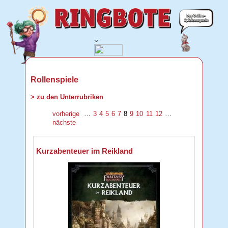
Rollenspiele
> zu den Unterrubriken
vorherige
…
3
4
5
6
7
8
9
10
11
12
…
nächste
Kurzabenteuer im Reikland