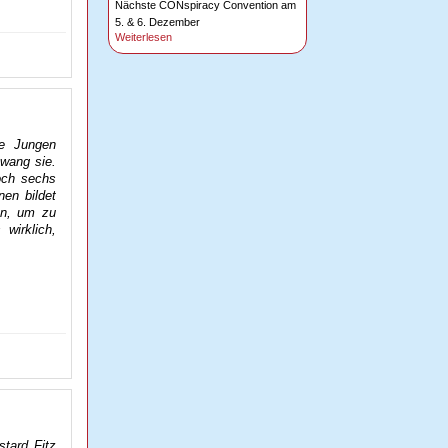
Nächste CONspiracy Convention am
5. & 6. Dezember
Weiterlesen
ie Jungen
zwang sie.
och sechs
nen bildet
en, um zu
wirklich,
tard Fitz