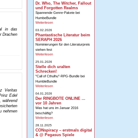
Dr. Who, The Witcher, Fallout
und Forgotten Realms
Spannende Genre-Pakete bei
HumbeBundle
Weiterlesen
al in das
03.02.2026
er Drachen
Phantastische Literatur beim
SERAPH 2026
Nominierungen für den Literaturpreis
stehen fest
Weiterlesen
25.01.2026
Stelle dich uralten
Schrecken!
"Call of Cthulhu"-RPG-Bundle bei
HumbleBundle
Weiterlesen
z Veritas
04.01.2026
Prinz Edel
Der RINGBOTE ONLINE ...
, während
vor 10 Jahren
esicherten
Was hat uns im Januar 2016
zu nehmen
beschäftig?
Weiterlesen
28.11.2025
CONspiracy – erstmals digital
& @ Pegasus Spiele