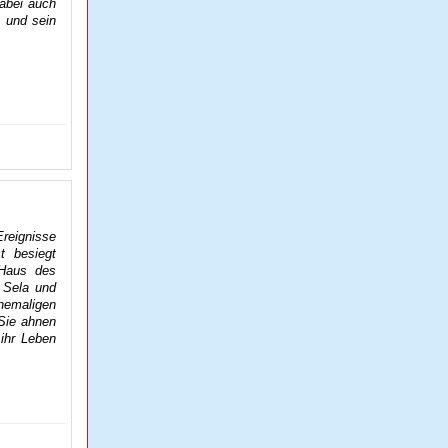
dabei auch
s und sein
Ereignisse
t besiegt
 Haus des
 Sela und
hemaligen
 Sie ahnen
ihr Leben