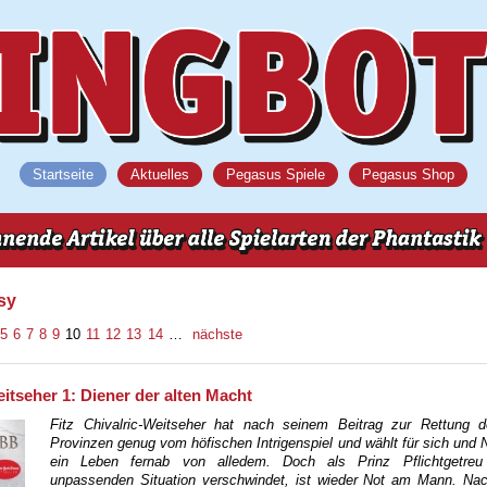
Startseite
Aktuelles
Pegasus Spiele
Pegasus Shop
sy
5
6
7
8
9
10
11
12
13
14
…
nächste
itseher 1: Diener der alten Macht
Fitz Chivalric-Weitseher hat nach seinem Beitrag zur Rettung 
Provinzen genug vom höfischen Intrigenspiel und wählt für sich und
ein Leben fernab von alledem. Doch als Prinz Pflichtgetreu
unpassenden Situation verschwindet, ist wieder Not am Mann. Na