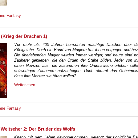
ane
Fantasy
(Krieg der Drachen 1)
Vor mehr als 400 Jahren herrschten mächtige Drachen über d
Königeiche. Doch ein Bund von Magiern trat ihnen entgegen und be
Die überlebenden Magier wurden immer weniger, und heute sind n
Zauberer geblieben, die den Orden der Stäbe bilden. Jeder von ih
einen Novizen aus, die zusammen ihre Ordensweihe erleben soll
vollwertigen Zauberern aufzusteigen. Doch stimmt das Geheimnis 
dass ihre Meister sie töten wollen?
Weiterlesen
ane
Fantasy
 Weitseher 2: Der Bruder des Wolfs
Knapp mit dem Leben davongekommen, gelangt der königliche Bas