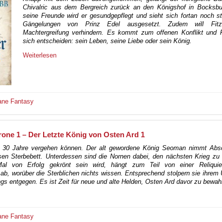
Chivalric aus dem Bergreich zurück an den Königshof in Bocksbu
seine Freunde wird er gesundgepflegt und sieht sich fortan noch s
Gängelungen von Prinz Edel ausgesetzt. Zudem will Fit
Machtergreifung verhindern. Es kommt zum offenen Konflikt und 
sich entscheiden: sein Leben, seine Liebe oder sein König.
Weiterlesen
ane
Fantasy
one 1 – Der Letzte König von Osten Ard 1
h 30 Jahre vergehen können. Der alt gewordene König Seoman nimmt Abs
sen Sterbebett. Unterdessen sind die Nornen dabei, den nächsten Krieg zu
al von Erfolg gekrönt sein wird, hängt zum Teil von einer Reliqu
ab, worüber die Sterblichen nichts wissen. Entsprechend stolpern sie ihrem
ngs entgegen. Es ist Zeit für neue und alte Helden, Osten Ard davor zu bewah
ane
Fantasy