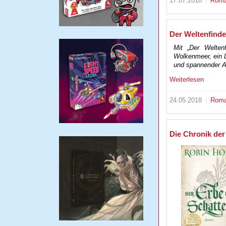
17.07.2018
Rom
Der Weltenfinde
Mit „Der Weltenf
Wolkenmeer, ein La
und spannender A
Weiterlesen
24.05.2018
Rom
Die Chronik der