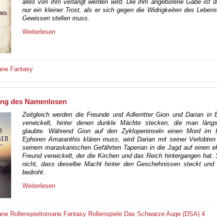
alles von ihm verlangt werden wird. Die ihm angeborene Gabe ist 
nur ein kleiner Trost, als er sich gegen die Widrigkeiten des Leben
Gewissen stellen muss.
Weiterlesen
ane
Fantasy
ing des Namenlosen
Zeitgleich werden die Freunde und Adlerritter Gion und Darian in 
verwickelt, hinter denen dunkle Mächte stecken, die man längs
glaubte. Während Gion auf den Zyklopeninseln einen Mord im
Ephoren Amaranthis klären muss, wird Darian mit seiner Verlobten
seinem maraskanischen Gefährten Taperian in die Jagd auf einen e
Freund verwickelt, der die Kirchen und das Reich hintergangen hat.
nicht, dass dieselbe Macht hinter den Geschehnissen steckt und 
bedroht.
Weiterlesen
ane
Rollenspielromane
Fantasy
Rollenspiele
Das Schwarze Auge (DSA) 4