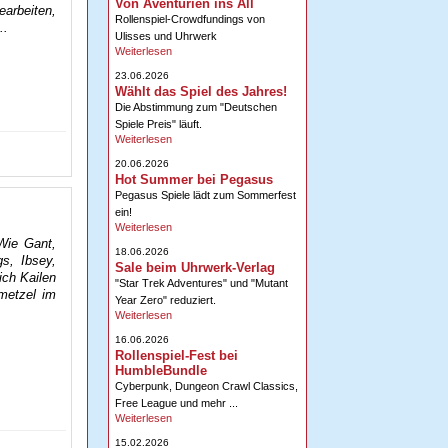
Von Aventurien ins All
earbeiten,
Rollenspiel-Crowdfundings von
..
Ulisses und Uhrwerk
Weiterlesen
23.06.2026
Wählt das Spiel des Jahres!
Die Abstimmung zum "Deutschen
Spiele Preis" läuft.
Weiterlesen
20.06.2026
Hot Summer bei Pegasus
Pegasus Spiele lädt zum Sommerfest
ein!
Weiterlesen
Wie Gant,
18.06.2026
gs, Ibsey,
Sale beim Uhrwerk-Verlag
ich Kailen
"Star Trek Adventures" und "Mutant
metzel im
Year Zero" reduziert.
Weiterlesen
16.06.2026
Rollenspiel-Fest bei
HumbleBundle
Cyberpunk, Dungeon Crawl Classics,
Free League und mehr ...
Weiterlesen
15.02.2026