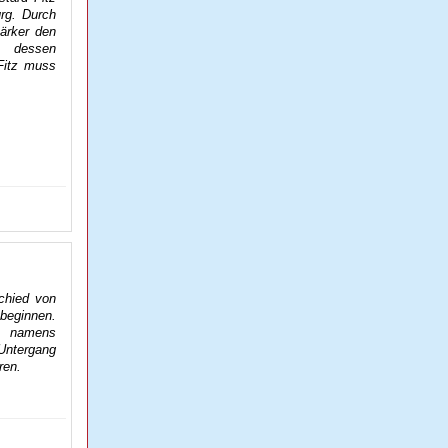
rg. Durch
tärker den
z dessen
Fitz muss
chied von
 beginnen.
ie namens
 Untergang
ren.