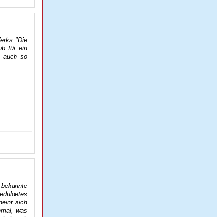
erks "Die
b für ein
d auch so
“ bekannte
geduldetes
eint sich
nmal, was