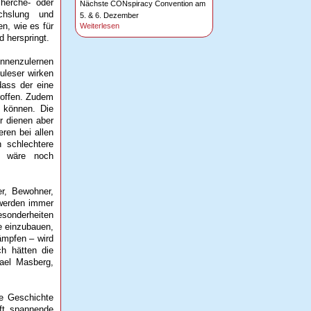
herche- oder
Nächste CONspiracy Convention am
chslung und
5. & 6. Dezember
n, wie es für
Weiterlesen
 herspringt.
ennenzulernen
uleser wirken
dass der eine
troffen. Zudem
n können. Die
r dienen aber
ren bei allen
 schlechtere
r wäre noch
er, Bewohner,
 werden immer
esonderheiten
se einzubauen,
ämpfen – wird
h hätten die
hael Masberg,
e Geschichte
oft spannende