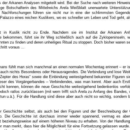
uts der Arkanen Analysen mitgeteilt wird. Bei der Suche nach weiteren Hinw
ige Botschafterin des Mittelreichs Arela Weißblatt unerwartete Unterstütz
e Nachforschungen führen sie nicht nur in eine der schlimmsten Gegend
Palazzo eines reichen Kuslikers, wo es schneller um Leben und Tod geht, als
 in Kuslik nicht zu Ende. Nachdem sie im Institut der Arkanen Anl
 bekommen, führt sie ihr Weg schließlich auch auf die Zyklopeninseln, wo
nten zu finden und deren unheiliges Ritual zu stoppen. Doch bisher waren s
ritt voraus ...
ns fühlt man sich manchmal an einen normalen Wochentag erinnert – er ist 
t auch nichts Besonderes oder Herausragendes. Die Verbindung und lose Weit
Zepter des Horas“ sowie die Einbindung weitestgehend bekannter Figuren si
Leser des Vorgängerbandes – Verbindendes, was man kennt. Aber auch Erstl
cht kennen, können die neue Geschichte weitestgehend bedenkenlos verfol
doch ratlos zurücklassen (mit wem trifft sich Arela zu Anfang des Bandes, 
tun u.ä.). Für die Handlung sind diese aber auch nicht so wichtig, sondern b
r Geschichte selbst, als auch bei den Figuren und der Beschreibung der O
ep. Die Geschichte ist durchaus immer wieder spannend, vermag es aber 
t beziehungsweise auf einem höheren Niveau zu erhalten. Von der Handlung
r man merkt, dass hier die Möglichkeit für eine Fortsetzung gelassen wurd