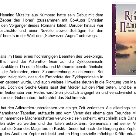
r Henning Mützlitz aus Nürnberg hatte sein Debüt mit dem
epter des Horas“ (zussammen mit Co-Autor Christian
 den Vorgänger dieses Romans bildet. Darüber hinaus war
eschichte und einer Novelle sowie Beiträgen für den
“ bereits in der Welt des „Schwarzen Auges“ unterwegs.
falls im Haus eines hochrangigen Beamten des Seekönigs,
is, wird der Adlerritter Gion auf die Zyklopeninseln
ufzuklären. Da es in Neetha und Methumis bereits ähnliche
bt der Adlerorden, einen Zusammenhang zu erkennen. Bei
gen zeigt sich, dass die Ermordete der Zyklopeninseln in
n geboren wurde, und auch weitere Hinweise deuten in die Richtung von M
tes. Doch die Suche Gions lässt den Mörder auf den Plan treten. Und bei e
 Gubernator von Rethis wird Gion plötzlich angegriffen und verschwindet s
hter des Gubernators, befürchtet das Schlimmste.
hat den Adlerorden unterdessen vor einiger Zeit verlassen. Als allerdings se
Maraskaner Taperian, auftaucht und vom Verrat des ehemaligen Freundes M
 in namenlose Machenschaften verwickelt sein scheint, entschließt sich Daria
den aktiv zu werden und die Taten aufzuklären. Gemeinsam mit seiner V
 auf die Spur des Magisters in Kuslik. Dieser hat nach der Bergung des Zept
 des Anath im Zepter entdeckt und im Ring spezielle mächtige Kräfte erkan