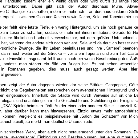
 die Handlung zudem eher ein wenig dahin oder wird durch zu lange Rec
n unterbrochen. Dabei gibt sich der Autor durchaus Mühe, Abwe
 Cliffhanger zu schaffen, indem er mehrfach – an durchaus unklaren Stelle
itergeht – zwischen Gion und Xelena sowie Darian, Sela und Taperian hin- und
lber fehlt eine letzte Tiefe, ein wenig Hintergrund, um sie noch genauer k
zum Leser zu schaffen, sodass er mehr mit ihnen mitfiebert. Gerade für Ne
h sehr ähnlich und schnell verwechselbar, mit dem größten Unterschied, 
n hat, während der andere sich noch verliebt. Sela wird da deutlich besser ge
ersönliche Zwänge, die ihr Leben beeinflussen und ihre „Karriere“ beende
 dann noch weiter auf der Strecke – vor allem Taperian und zum Teil Casto
volle Einwürfe. Insgesamt fehlt auch noch ein wenig Beschreibung des Äuße
en, sodass man stärker ein Bild vor Augen hat. Es hat schon wesentlich
gen in Romanen gegeben, dies muss auch gesagt werden. Aber hie
ial gewesen.
sen zeigt der Autor dagegen wieder klar seine Stärke: Geographie, Gött
schichtliche Gegebenheiten entsprechen dem aventurischen Hintergrund und
en eingebunden. Innerhalb der Städte wird durch Verweise auf örtliche B
it elegant und unaufdringlich in die Geschichte und Schilderung der Ereignis
„DSA“-Spieler heimisch fühlt. An der einen oder anderen Stelle – speziell K
en, aber darüber kann man hinwegsehen. Einzig etwas mehr atmosphärisc
 können. Vergleicht es beispielsweise mit „Salon der Schatten“ von Mic
sreich spielt, so merkt man deutliche Unterschiede.
n schlechtes Werk, aber auch nicht herausragend unter den Romanen. Di
 gute „aventurische“ Einbindung und Beschreibungen, hat eine durchaus 