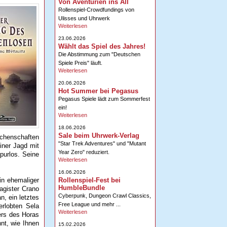
Von Aventurien ins All
Rollenspiel-Crowdfundings von
Ulisses und Uhrwerk
Weiterlesen
23.06.2026
Wählt das Spiel des Jahres!
Die Abstimmung zum "Deutschen
Spiele Preis" läuft.
Weiterlesen
20.06.2026
Hot Summer bei Pegasus
Pegasus Spiele lädt zum Sommerfest
ein!
Weiterlesen
18.06.2026
Sale beim Uhrwerk-Verlag
achenschaften
"Star Trek Adventures" und "Mutant
iner Jagd mit
Year Zero" reduziert.
purlos. Seine
Weiterlesen
16.06.2026
Rollenspiel-Fest bei
in ehemaliger
HumbleBundle
agister Crano
Cyberpunk, Dungeon Crawl Classics,
n, ein letztes
Free League und mehr ...
erlobten Sela
Weiterlesen
ers des Horas
nt, wie Ihnen
15.02.2026