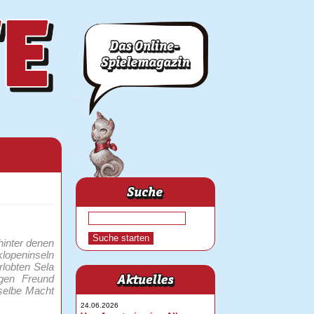
hinter denen
lopeninseln
lobten Sela
gen Freund
eselbe Macht
24.06.2026