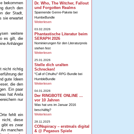
eise bekommen
Dr. Who, The Witcher, Fallout
und Forgotten Realms
ung durch den
Spannende Genre-Pakete bei
en der Stadt,
HumbeBundle
 sie erwartet
Weiterlesen
03.02.2026
ysen weitere
Phantastische Literatur beim
SERAPH 2026
 es gilt, die
Nominierungen für den Literaturpreis
eine Anhänger
stehen fest
Weiterlesen
25.01.2026
Stelle dich uralten
nicht richtig
Schrecken!
erführung der
"Call of Cthulhu"-RPG-Bundle bei
nd gute Ideen
HumbleBundle
Weiterlesen
eser, die den
gen. Ein paar
04.01.2026
was hat Arela
Der RINGBOTE ONLINE ...
ereichern nur
vor 10 Jahren
Was hat uns im Januar 2016
beschäftig?
Weiterlesen
rte fehlt ein
nicht, diese
28.11.2025
 gibt es zwar
CONspiracy – erstmals digital
e. An manchen
& @ Pegasus Spiele