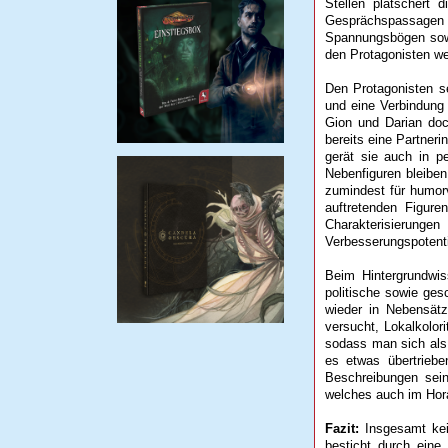
Stellen plätschert
Gesprächspassage
Spannungsbögen sowie
den Protagonisten we
Den Protagonisten se
und eine Verbindung 
Gion und Darian doc
bereits eine Partneri
gerät sie auch in p
Nebenfiguren bleiben
zumindest für humor
auftretenden Figur
Charakterisierun
Verbesserungspotent
Beim Hintergrundwis
politische sowie ge
wieder in Nebensätz
versucht, Lokalkolor
sodass man sich als 
es etwas übertrieb
Beschreibungen sein
welches auch im Hora
Fazit:
Insgesamt kei
besticht durch eine