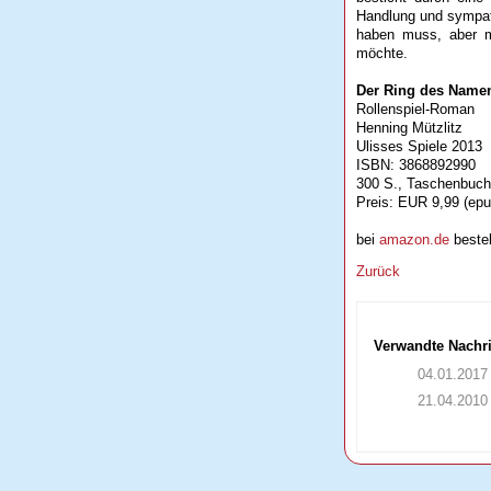
Handlung und sympat
haben muss, aber m
möchte.
Der Ring des Name
Rollenspiel-Roman
Henning Mützlitz
Ulisses Spiele 2013
ISBN: 3868892990
300 S., Taschenbuch
Preis: EUR 9,99 (epu
bei
amazon.de
bestel
Zurück
Verwandte Nachr
04.01.2017
21.04.2010