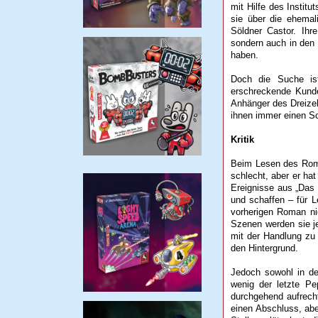
mit Hilfe des Instit
sie über die ehemal
Söldner Castor. Ihr
sondern auch in den 
haben.
Doch die Suche ist
erschreckende Kunde
Anhänger des Dreizeh
ihnen immer einen Sch
Kritik
Beim Lesen des Roma
schlecht, aber er ha
Ereignisse aus „Das 
und schaffen – für 
vorherigen Roman ni
Szenen werden sie je
mit der Handlung zu 
den Hintergrund.
Jedoch sowohl in de
wenig der letzte P
durchgehend aufrech
einen Abschluss, abe