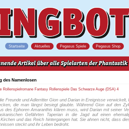
Startseite
Aktuelles
Pegasus Spiele
Pegasus Shop
ng des Namenlosen
ne
Rollenspielromane
Fantasy
Rollenspiele
Das Schwarze Auge (DSA) 4
die Freunde und Adlerritter Gion und Darian in Ereignisse verwickelt, 
cken, die man längst besiegt glaubte. Während Gion auf den Zyk
s des Ephoren Amaranthis klären muss, wird Darian mit seiner Ver
skanischen Gefährten Taperian in die Jagd auf einen ehemali
e Kirchen und das Reich hintergangen hat. Sie ahnen nicht, dass di
nissen steckt und ihr Leben bedroht.