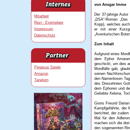
von Ansgar Imme
Der 37-jährige Auto
Mitarbeit
„DSA“-Roman „Das Z
Rezi - Exemplare
Kopp), welches auch
Impressum
er mit einer Kurzg
„Aventurischen Boten
Datenschutz
Zum Inhalt
Aufgrund eines Mord
dem Ephor Amaranth
geschickt, um dies a
Pegasus Spiele
Mordfälle gab, glau
Amazon
seinen Nachforschun
den Namenlosen Tage
Tanelorn
des Dreizehnten Got
dem Ephoren und dem
Geliebte Xelena, Toc
Gions Freund Darian 
Kampfgefährte, der 
berichtet, der zudem
Mal für den Adleror
machen sich die drei
den sogenannten Ring