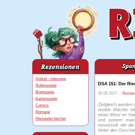
Artikel - Interview
DSA 151: Der Ri
Rollenspiele
Brettspiele
30.09.2017
Roma
Kartenspiele
Zeitgleich werden 
Comics
dunkle Mächte ste
Romane
einen Mord im Hau
Hörspiele/-bücher
und seinem mara
verwickelt, der di
hinter den Gescheh