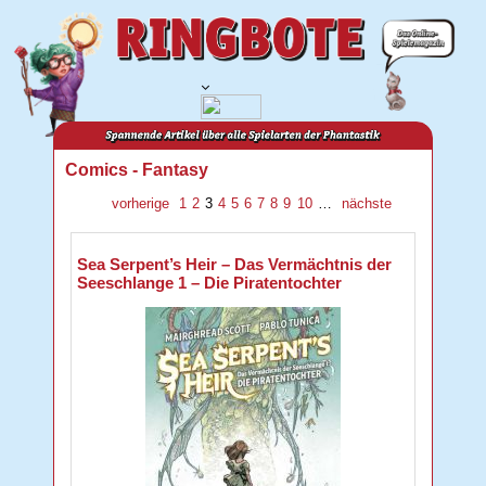
Comics - Fantasy
vorherige
1
2
3
4
5
6
7
8
9
10
…
nächste
Sea Serpent’s Heir – Das Vermächtnis der
Seeschlange 1 – Die Piratentochter