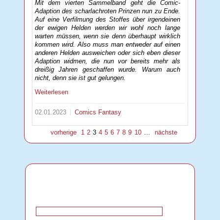
Mit dem vierten Sammelband geht die Comic-
Adaption des scharlachroten Prinzen nun zu Ende.
Auf eine Verfilmung des Stoffes über irgendeinen
der ewigen Helden werden wir wohl noch lange
warten müssen, wenn sie denn überhaupt wirklich
kommen wird. Also muss man entweder auf einen
anderen Helden ausweichen oder sich eben dieser
Adaption widmen, die nun vor bereits mehr als
dreißig Jahren geschaffen wurde. Warum auch
nicht, denn sie ist gut gelungen.
Weiterlesen
02.01.2023
Comics
Fantasy
vorherige
1
2
3
4
5
6
7
8
9
10
…
nächste