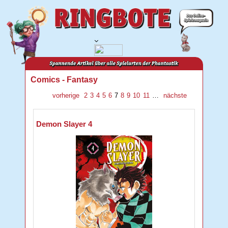
Comics - Fantasy
vorherige
2
3
4
5
6
7
8
9
10
11
…
nächste
Demon Slayer 4