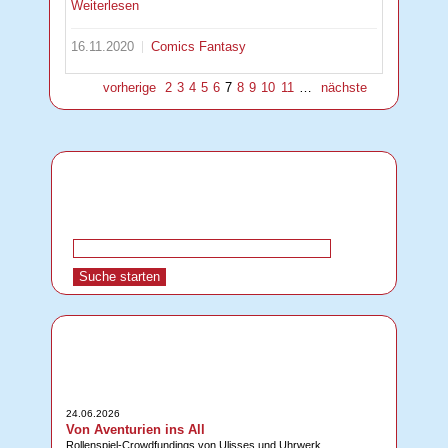
Weiterlesen
16.11.2020
Comics
Fantasy
vorherige
2
3
4
5
6
7
8
9
10
11
…
nächste
24.06.2026
Von Aventurien ins All
Rollenspiel-Crowdfundings von Ulisses und Uhrwerk