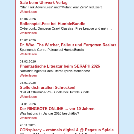
Sale beim Uhrwerk-Verlag
"Star Trek Adventures" und "Mutant Year Zero" reduziert.
Weiterlesen
16.06.2026
Rollenspiel-Fest bei HumbleBundle
Cyberpunk, Dungeon Crawl Classics, Free League und mehr ...
Weiterlesen
15.02.2026
Dr. Who, The Witcher, Fallout und Forgotten Realms
Spannende Genre-Pakete bei HumbeBundle
Weiterlesen
03.02.2026
Phantastische Literatur beim SERAPH 2026
Nominierungen für den Literaturpreis stehen fest
Weiterlesen
25.01.2026
Stelle dich uralten Schrecken!
"Call of Cthulhu"-RPG-Bundle bei HumbleBundle
Weiterlesen
04.01.2026
Der RINGBOTE ONLINE ... vor 10 Jahren
Was hat uns im Januar 2016 beschäftig?
Weiterlesen
28.11.2025
CONspiracy – erstmals digital & @ Pegasus Spiele