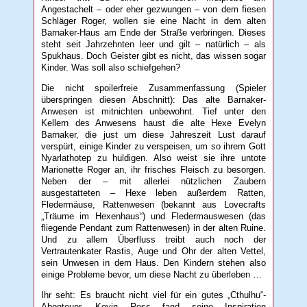
Angestachelt – oder eher gezwungen – von dem fiesen
Schläger Roger, wollen sie eine Nacht in dem alten
Barnaker-Haus am Ende der Straße verbringen. Dieses
steht seit Jahrzehnten leer und gilt – natürlich – als
Spukhaus. Doch Geister gibt es nicht, das wissen sogar
Kinder. Was soll also schiefgehen?
Die nicht spoilerfreie Zusammenfassung (Spieler
überspringen diesen Abschnitt): Das alte Barnaker-
Anwesen ist mitnichten unbewohnt. Tief unter den
Kellern des Anwesens haust die alte Hexe Evelyn
Barnaker, die just um diese Jahreszeit Lust darauf
verspürt, einige Kinder zu verspeisen, um so ihrem Gott
Nyarlathotep zu huldigen. Also weist sie ihre untote
Marionette Roger an, ihr frisches Fleisch zu besorgen.
Neben der – mit allerlei nützlichen Zaubern
ausgestatteten – Hexe leben außerdem Ratten,
Fledermäuse, Rattenwesen (bekannt aus Lovecrafts
„Träume im Hexenhaus“) und Fledermauswesen (das
fliegende Pendant zum Rattenwesen) in der alten Ruine.
Und zu allem Überfluss treibt auch noch der
Vertrautenkater Rastis, Auge und Ohr der alten Vettel,
sein Unwesen in dem Haus. Den Kindern stehen also
einige Probleme bevor, um diese Nacht zu überleben …
Ihr seht: Es braucht nicht viel für ein gutes „Cthulhu“-
Abenteuer. Kevin Ross fand seine Inspiration