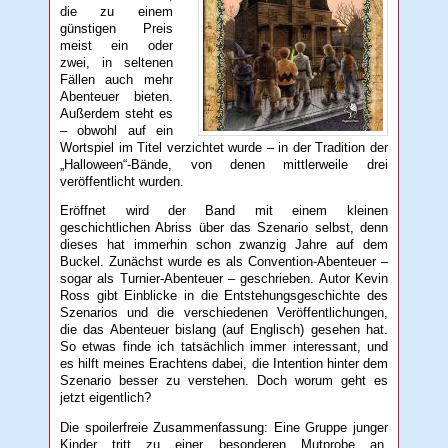
die zu einem
günstigen Preis
meist ein oder
zwei, in seltenen
Fällen auch mehr
Abenteuer bieten.
Außerdem steht es
– obwohl auf ein
Wortspiel im Titel verzichtet wurde – in der Tradition der
„Halloween“-Bände, von denen mittlerweile drei
veröffentlicht wurden.
Eröffnet wird der Band mit einem kleinen
geschichtlichen Abriss über das Szenario selbst, denn
dieses hat immerhin schon zwanzig Jahre auf dem
Buckel. Zunächst wurde es als Convention-Abenteuer –
sogar als Turnier-Abenteuer – geschrieben. Autor Kevin
Ross gibt Einblicke in die Entstehungsgeschichte des
Szenarios und die verschiedenen Veröffentlichungen,
die das Abenteuer bislang (auf Englisch) gesehen hat.
So etwas finde ich tatsächlich immer interessant, und
es hilft meines Erachtens dabei, die Intention hinter dem
Szenario besser zu verstehen. Doch worum geht es
jetzt eigentlich?
Die spoilerfreie Zusammenfassung: Eine Gruppe junger
Kinder tritt zu einer besonderen Mutprobe an.