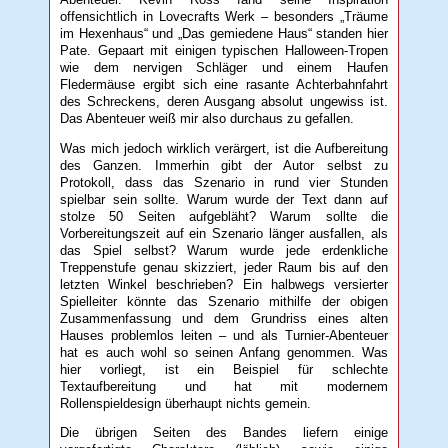
offensichtlich in Lovecrafts Werk – besonders „Träume
im Hexenhaus“ und „Das gemiedene Haus“ standen hier
Pate. Gepaart mit einigen typischen Halloween-Tropen
wie dem nervigen Schläger und einem Haufen
Fledermäuse ergibt sich eine rasante Achterbahnfahrt
des Schreckens, deren Ausgang absolut ungewiss ist.
Das Abenteuer weiß mir also durchaus zu gefallen.
Was mich jedoch wirklich verärgert, ist die Aufbereitung
des Ganzen. Immerhin gibt der Autor selbst zu
Protokoll, dass das Szenario in rund vier Stunden
spielbar sein sollte. Warum wurde der Text dann auf
stolze 50 Seiten aufgebläht? Warum sollte die
Vorbereitungszeit auf ein Szenario länger ausfallen, als
das Spiel selbst? Warum wurde jede erdenkliche
Treppenstufe genau skizziert, jeder Raum bis auf den
letzten Winkel beschrieben? Ein halbwegs versierter
Spielleiter könnte das Szenario mithilfe der obigen
Zusammenfassung und dem Grundriss eines alten
Hauses problemlos leiten – und als Turnier-Abenteuer
hat es auch wohl so seinen Anfang genommen. Was
hier vorliegt, ist ein Beispiel für schlechte
Textaufbereitung und hat mit modernem
Rollenspieldesign überhaupt nichts gemein.
Die übrigen Seiten des Bandes liefern einige