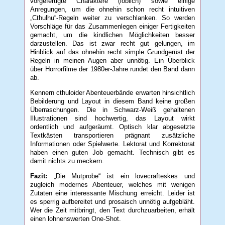
vorgefertigte Charaktere (löblich) sowie einige
Anregungen, um die ohnehin schon recht intuitiven
„Cthulhu“-Regeln weiter zu verschlanken. So werden
Vorschläge für das Zusammenlegen einiger Fertigkeiten
gemacht, um die kindlichen Möglichkeiten besser
darzustellen. Das ist zwar recht gut gelungen, im
Hinblick auf das ohnehin recht simple Grundgerüst der
Regeln in meinen Augen aber unnötig. Ein Überblick
über Horrorfilme der 1980er-Jahre rundet den Band dann
ab.
Kennern cthuloider Abenteuerbände erwarten hinsichtlich
Bebilderung und Layout in diesem Band keine großen
Überraschungen. Die in Schwarz-Weiß gehaltenen
Illustrationen sind hochwertig, das Layout wirkt
ordentlich und aufgeräumt. Optisch klar abgesetzte
Textkästen transportieren prägnant zusätzliche
Informationen oder Spielwerte. Lektorat und Korrektorat
haben einen guten Job gemacht. Technisch gibt es
damit nichts zu meckern.
Fazit:
„Die Mutprobe“ ist ein lovecrafteskes und
zugleich modernes Abenteuer, welches mit wenigen
Zutaten eine interessante Mischung erreicht. Leider ist
es sperrig aufbereitet und prosaisch unnötig aufgebläht.
Wer die Zeit mitbringt, den Text durchzuarbeiten, erhält
einen lohnenswerten One-Shot.