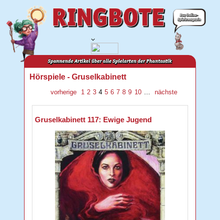
Hörspiele - Gruselkabinett
vorherige
1
2
3
4
5
6
7
8
9
10
…
nächste
Gruselkabinett 117: Ewige Jugend