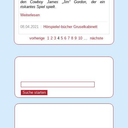
den Cowboy James „Jim“ Gordon, der ein
riskantes Spiel spielt.
Weiterlesen
08.04.2021
Hörspiele/-bücher
Gruselkabinett
vorherige
1
2
3
4
5
6
7
8
9
10
…
nächste