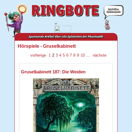
Hörspiele - Gruselkabinett
vorherige
1
2
3
4
5
6
7
8
9
10
…
nächste
Gruselkabinett 187: Die Weiden