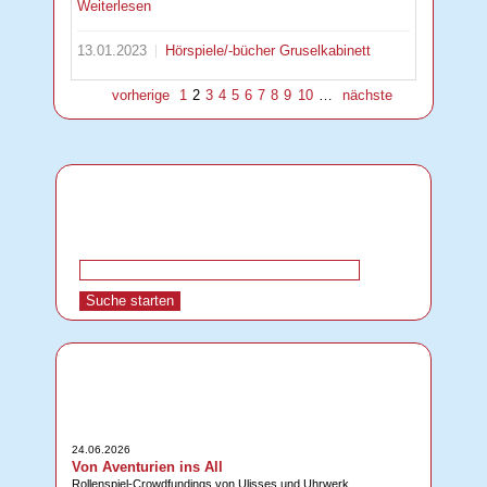
Weiterlesen
13.01.2023
Hörspiele/-bücher
Gruselkabinett
vorherige
1
2
3
4
5
6
7
8
9
10
…
nächste
24.06.2026
Von Aventurien ins All
Rollenspiel-Crowdfundings von Ulisses und Uhrwerk