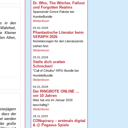
Dr. Who, The Witcher, Fallout
und Forgotten Realms
Spannende Genre-Pakete bei
HumbeBundle
Weiterlesen
ks in den
Wahrheit,
03.02.2026
Phantastische Literatur beim
e. Kleiner
SERAPH 2026
ßen Alten,
Nominierungen für den Literaturpreis
stehen fest
Weiterlesen
25.01.2026
Stelle dich uralten
Schrecken!
"Call of Cthulhu"-RPG-Bundle bei
HumbleBundle
Weiterlesen
04.01.2026
Der RINGBOTE ONLINE ...
vor 10 Jahren
Was hat uns im Januar 2016
beschäftig?
sterjägern
Weiterlesen
, dass der
28.11.2025
det werden
CONspiracy – erstmals digital
der große
& @ Pegasus Spiele