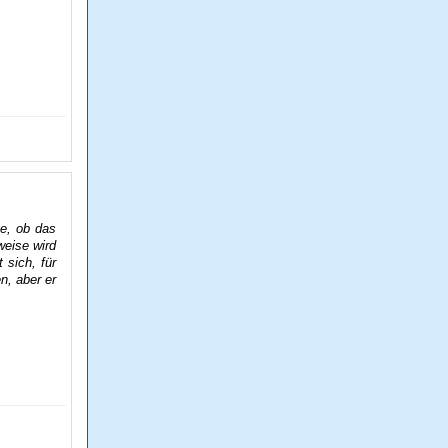
ge, ob das
weise wird
 sich, für
n, aber er