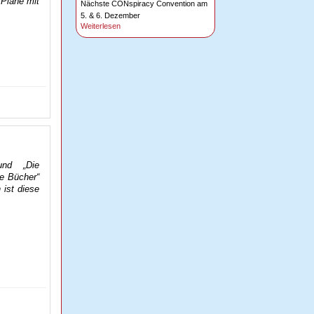
 Pläne mit
Nächste CONspiracy Convention am
5. & 6. Dezember
Weiterlesen
und „Die
ne Bücher“
 ist diese