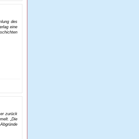
mlung des
rlag eine
schichten
er zurück
melt. „Die
e Abgründe