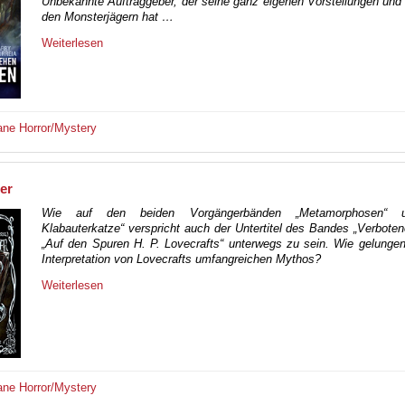
Unbekannte Auftraggeber, der seine ganz eigenen Vorstellungen und
den Monsterjägern hat …
Weiterlesen
ane
Horror/Mystery
er
Wie auf den beiden Vorgängerbänden „Metamorphosen“ 
Klabauterkatze“ verspricht auch der Untertitel des Bandes „Verbote
„Auf den Spuren H. P. Lovecrafts“ unterwegs zu sein. Wie gelungen
Interpretation von Lovecrafts umfangreichen Mythos?
Weiterlesen
ane
Horror/Mystery