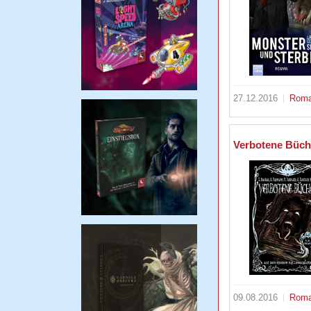
27.12.2016
Rom
Verbotene Büch
09.08.2016
Rom