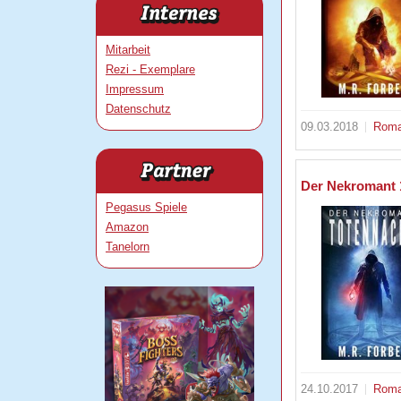
Mitarbeit
Rezi - Exemplare
Impressum
Datenschutz
09.03.2018
Rom
Der Nekromant 
Pegasus Spiele
Amazon
Tanelorn
24.10.2017
Rom