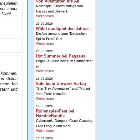
Von Aventurien ins All
nspielern
Rollenspiel-Crowdfundings von
ser sauer
Ulisses und Uhrwerk
 Night.
Weiterlesen
23.06.2026
Wählt das Spiel des Jahres!
Die Abstimmung zum "Deutschen
Spiele Preis" läuft.
Weiterlesen
20.06.2026
Hot Summer bei Pegasus
Pegasus Spiele lädt zum Sommerfest
ein!
Weiterlesen
n kommen.
en stellen
18.06.2026
Sale beim Uhrwerk-Verlag
mmene Job
"Star Trek Adventures" und "Mutant
steht und
Year Zero" reduziert.
Weiterlesen
16.06.2026
Rollenspiel-Fest bei
HumbleBundle
Cyberpunk, Dungeon Crawl Classics,
Free League und mehr ...
Weiterlesen
15.02.2026