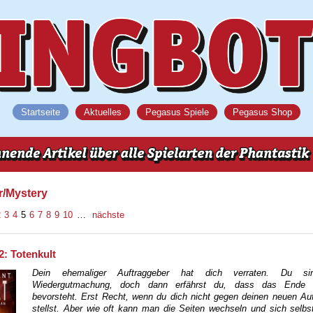
Startseite
Aktuelles
Pegasus Spiele
Pegasus Shop
r/Mystery
2
3
4
5
6
7
8
9
10
…
nächste
: Totenkult
Dein ehemaliger Auftraggeber hat dich verraten. Du si
Wiedergutmachung, doch dann erfährst du, dass das Ende 
bevorsteht. Erst Recht, wenn du dich nicht gegen deinen neuen Au
stellst. Aber wie oft kann man die Seiten wechseln und sich selb