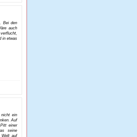
. Bei den
 Wäre auch
verflucht,
d in etwas
nicht ein
enken. Auf
itt einer
was seine
e Welt auf