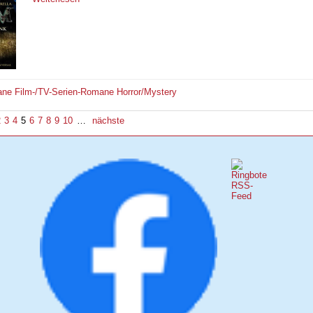
ane
Film-/TV-Serien-Romane
Horror/Mystery
2
3
4
5
6
7
8
9
10
…
nächste