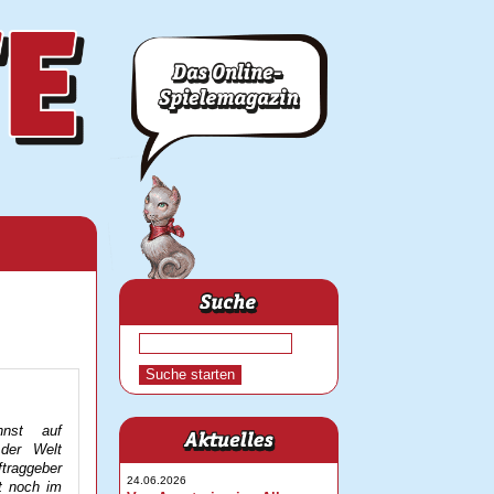
nnst auf
der Welt
ftraggeber
24.06.2026
st noch im