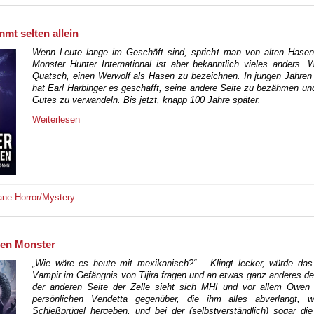
mt selten allein
Wenn Leute lange im Geschäft sind, spricht man von alten Hasen
Monster Hunter International ist aber bekanntlich vieles anders.
Quatsch, einen Werwolf als Hasen zu bezeichnen. In jungen Jahren 
hat Earl Harbinger es geschafft, seine andere Seite zu bezähmen un
Gutes zu verwandeln. Bis jetzt, knapp 100 Jahre später.
Weiterlesen
ane
Horror/Mystery
ten Monster
„Wie wäre es heute mit mexikanisch?“ – Klingt lecker, würde das 
Vampir im Gefängnis von Tijira fragen und an etwas ganz anderes d
der anderen Seite der Zelle sieht sich MHI und vor allem Owen P
persönlichen Vendetta gegenüber, die ihm alles abverlangt, 
Schießprügel hergeben, und bei der (selbstverständlich) sogar di