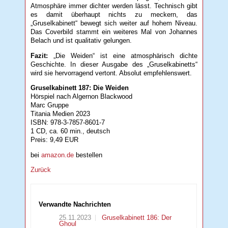
Atmosphäre immer dichter werden lässt. Technisch gibt
es damit überhaupt nichts zu meckern, das
„Gruselkabinett“ bewegt sich weiter auf hohem Niveau.
Das Coverbild stammt ein weiteres Mal von Johannes
Belach und ist qualitativ gelungen.
Fazit:
„Die Weiden“ ist eine atmosphärisch dichte
Geschichte. In dieser Ausgabe des „Gruselkabinetts“
wird sie hervorragend vertont. Absolut empfehlenswert.
Gruselkabinett 187: Die Weiden
Hörspiel nach Algernon Blackwood
Marc Gruppe
Titania Medien 2023
ISBN: 978-3-7857-8601-7
1 CD, ca. 60 min., deutsch
Preis: 9,49 EUR
bei
amazon.de
bestellen
Zurück
Verwandte Nachrichten
25.11.2023
Gruselkabinett 186: Der
Ghoul