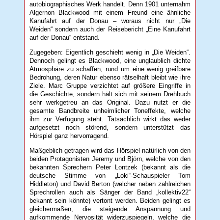
autobiographisches Werk handelt. Denn 1901 unternahm
Algernon Blackwood mit einem Freund eine ähnliche
Kanufahrt auf der Donau – woraus nicht nur „Die
Weiden“ sondern auch der Reisebericht „Eine Kanufahrt
auf der Donau“ entstand.
Zugegeben: Eigentlich geschieht wenig in „Die Weiden“.
Dennoch gelingt es Blackwood, eine unglaublich dichte
Atmosphäre zu schaffen, rund um eine wenig greifbare
Bedrohung, deren Natur ebenso rätselhaft bleibt wie ihre
Ziele. Marc Gruppe verzichtet auf größere Eingriffe in
die Geschichte, sondern hält sich mit seinem Drehbuch
sehr werkgetreu an das Original. Dazu nutzt er die
gesamte Bandbreite unheimlicher Toneffekte, welche
ihm zur Verfügung steht. Tatsächlich wirkt das weder
aufgesetzt noch störend, sondern unterstützt das
Hörspiel ganz hervorragend.
Maßgeblich getragen wird das Hörspiel natürlich von den
beiden Protagonisten Jeremy und Björn, welche von den
bekannten Sprechern Peter Lontzek (bekannt als die
deutsche Stimme von „Loki“-Schauspieler Tom
Hiddleton) und David Berton (welcher neben zahlreichen
Sprechrollen auch als Sänger der Band „kollektiv22“
bekannt sein könnte) vertont werden. Beiden gelingt es
gleichermaßen, die steigende Anspannung und
aufkommende Nervosität widerzuspiegeln, welche die