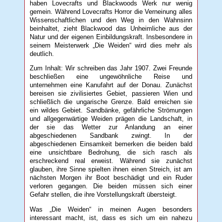
haben Lovecrafts und Blackwoods Werk nur wenig
gemein. Während Lovecrafts Horror die Verneinung alles
Wissenschaftlichen und den Weg in den Wahnsinn
beinhaltet, zieht Blackwood das Unheimliche aus der
Natur und der eigenen Einbildungskraft. Insbesondere in
seinem Meisterwerk „Die Weiden“ wird dies mehr als
deutlich.
Zum Inhalt: Wir schreiben das Jahr 1907. Zwei Freunde
beschließen eine ungewöhnliche Reise und
unternehmen eine Kanufahrt auf der Donau. Zunächst
bereisen sie zivilisiertes Gebiet, passieren Wien und
schließlich die ungarische Grenze. Bald erreichen sie
ein wildes Gebiet. Sandbänke, gefährliche Strömungen
und allgegenwärtige Weiden prägen die Landschaft, in
der sie das Wetter zur Anlandung an einer
abgeschiedenen Sandbank zwingt. In der
abgeschiedenen Einsamkeit bemerken die beiden bald
eine unsichtbare Bedrohung, die sich rasch als
erschreckend real erweist. Während sie zunächst
glauben, ihre Sinne spielten ihnen einen Streich, ist am
nächsten Morgen ihr Boot beschädigt und ein Ruder
verloren gegangen. Die beiden müssen sich einer
Gefahr stellen, die ihre Vorstellungskraft übersteigt.
Was „Die Weiden“ in meinen Augen besonders
interessant macht, ist, dass es sich um ein nahezu