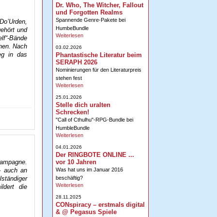
Dr. Who, The Witcher, Fallout
und Forgotten Realms
Spannende Genre-Pakete bei
 Do’Urden,
HumbeBundle
gehört und
Weiterlesen
lf“-Bände
chen. Nach
03.02.2026
eg in das
Phantastische Literatur beim
SERAPH 2026
Nominierungen für den Literaturpreis
stehen fest
Weiterlesen
25.01.2026
Stelle dich uralten
Schrecken!
"Call of Cthulhu"-RPG-Bundle bei
HumbleBundle
Weiterlesen
04.01.2026
Der RINGBOTE ONLINE ...
lkampagne.
vor 10 Jahren
 – auch an
Was hat uns im Januar 2016
ständiger
beschäftig?
Weiterlesen
ldert die
28.11.2025
CONspiracy – erstmals digital
& @ Pegasus Spiele