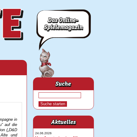
ampagne in
u“ auf die
ion („D&D
24.06.2026
 Alte und