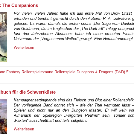
I: The Companions
Vor vielen, vielen Jahren habe ich das erste Mal von Drow Drizzt
erfunden und berühmt gemacht durch den Autoren R. A. Salvatore, 
gelesen. Es waren damals die ersten sechs „Die Saga vom Dunkele
von Goldmann, die im Englischen der „The Dark Elf“-Trilogy entspre
fast drei Jahrzehnten Abstinenz habe ich einen erneuten Einsti
Universum der „Vergessenen Welten“ gewagt. Eine Herausforderung!
Weiterlesen
ane
Fantasy
Rollenspielromane
Rollenspiele
Dungeons & Dragons (D&D) 5
buch für die Schwertküste
Kampagnensettingbände sind das Fleisch und Blut einer Rollenspie
Der vorliegende Band richtet sich – wie der Titel vermuten lässt
Spieler und nicht nur an den Dungeon Master. Er will kein voll
Almanach der Spielregion „Forgotten Realms“ sein, sonder schi
„Fakten“ ausschnitthaft und teils subjektiv.
Weiterlesen