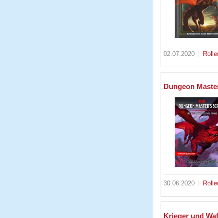
02.07.2020
Rolle
Dungeon Master'
30.06.2020
Rolle
Krieger und Waf