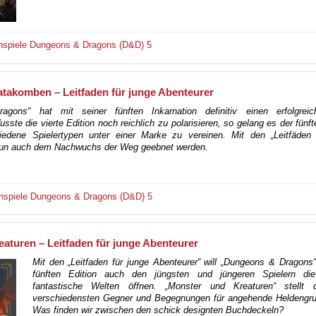
nspiele
Dungeons & Dragons (D&D) 5
takomben – Leitfaden für junge Abenteurer
gons“ hat mit seiner fünften Inkarnation definitiv einen erfolgre
sste die vierte Edition noch reichlich zu polarisieren, so gelang es der fünft
hiedene Spielertypen unter einer Marke zu vereinen. Mit den „Leitfäden 
 nun auch dem Nachwuchs der Weg geebnet werden.
nspiele
Dungeons & Dragons (D&D) 5
aturen – Leitfaden für junge Abenteurer
Mit den „Leitfaden für junge Abenteurer“ will „Dungeons & Dragons“
fünften Edition auch den jüngsten und jüngeren Spielern di
fantastische Welten öffnen. „Monster und Kreaturen“ stellt 
verschiedensten Gegner und Begegnungen für angehende Heldengru
Was finden wir zwischen den schick designten Buchdeckeln?