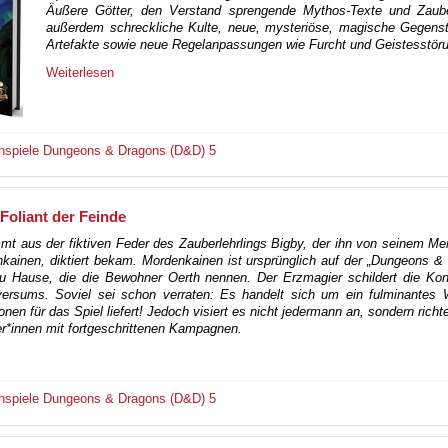
Äußere Götter, den Verstand sprengende Mythos-Texte und Zaube
außerdem schreckliche Kulte, neue, mysteriöse, magische Gegens
Artefakte sowie neue Regelanpassungen wie Furcht und Geistesstör
Weiterlesen
nspiele
Dungeons & Dragons (D&D) 5
oliant der Feinde
t aus der fiktiven Feder des Zauberlehrlings Bigby, der ihn von seinem Me
kainen, diktiert bekam. Mordenkainen ist ursprünglich auf der „Dungeons &
 Hause, die die Bewohner Oerth nennen. Der Erzmagier schildert die Konf
versums. Soviel sei schon verraten: Es handelt sich um ein fulminantes 
onen für das Spiel liefert! Jedoch visiert es nicht jedermann an, sondern richte
ter*innen mit fortgeschrittenen Kampagnen.
nspiele
Dungeons & Dragons (D&D) 5