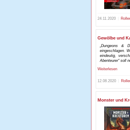
24.11.2020
Rolle
Gewölbe und Ka
„Dungeons & Dra
eingeschlagen. Wu
eindeutig, versc
Abenteurer“ soll
Weiterlesen
12.08.2020
Rolle
Monster und Kre