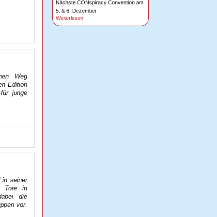
Nächste CONspiracy Convention am
5. & 6. Dezember
Weiterlesen
ichen Weg
en Edition
für junge
 in seiner
e Tore in
dabei die
ppen vor.