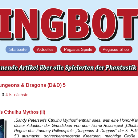
Startseite
Aktuelles
Pegasus Spiele
Pegasus Shop
Dungeons & Dragons (D&D) 5
2
3
4
5
nächste
s Cthulhu Mythos (II)
„Sandy Petersen's Cthulhu Mythos“ enthält alles, was eine Horror-K
dieser Adaption der Grundideen von dem Horror-Rollenspiel „Cthulh
Regeln des Fantasy-Rollenspiels „Dungeons & Dragons“ der 5. Edit
5“) ausmacht: schreckenerregende Kreaturen, mächtige Große