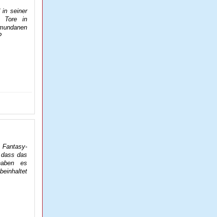
 in seiner
e Tore in
e mundanen
?
 Fantasy-
, dass das
 haben es
beinhaltet