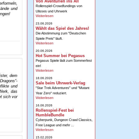
Von Aventurien ins All
rformeln,
Rollenspiel-Crowdfundings von
tände und
Ulisses und Uhrwerk
ungen!
Weiterlesen
23.06.2026
Wählt das Spiel des Jahres!
Die Abstimmung zum "Deutschen
Spiele Preis" läuft.
Weiterlesen
20.06.2026
Hot Summer bei Pegasus
Pegasus Spiele lädt zum Sommerfest
ein!
Weiterlesen
ister, dem
18.06.2026
 Dragons“-
Sale beim Uhrwerk-Verlag
likte und
"Star Trek Adventures" und "Mutant
Werk, das
Year Zero" reduziert.
t sich vor
Weiterlesen
16.06.2026
Rollenspiel-Fest bei
HumbleBundle
Cyberpunk, Dungeon Crawl Classics,
Free League und mehr ...
Weiterlesen
15.02.2026