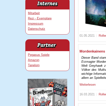
Mitarbeit
Rezi - Exemplare
Impressum
Datenschutz
01.05.2021
Rolle
Mordenkainens F
Pegasus Spiele
Dieser Band stamm
Amazon
Erzmagier Morden
Tanelorn
Welt Greyhawk zu
Völker des Multi
wichtige Informati
allem an Spiellei
Weiterlesen
16.03.2021
Rolle