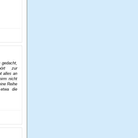
n gedacht,
hört zur
t alles an
hirm nicht
eine Reihe
 etwa die