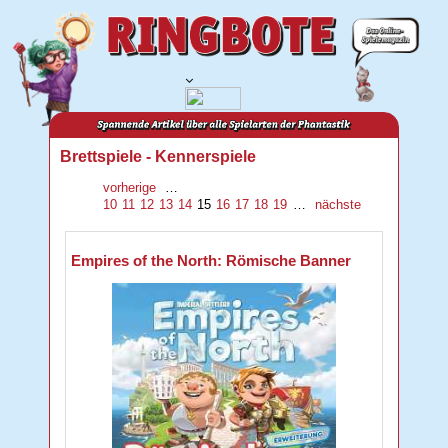
Brettspiele - Kennerspiele
vorherige
…
10
11
12
13
14
15
16
17
18
19
…
nächste
Empires of the North: Römische Banner