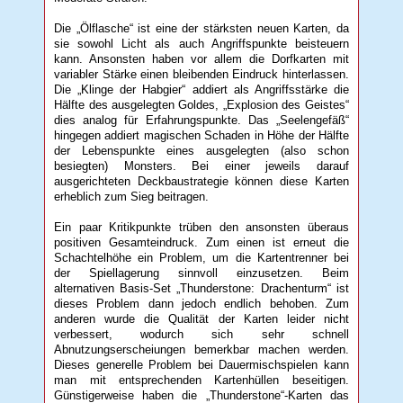
Die „Ölflasche“ ist eine der stärksten neuen Karten, da
sie sowohl Licht als auch Angriffspunkte beisteuern
kann. Ansonsten haben vor allem die Dorfkarten mit
variabler Stärke einen bleibenden Eindruck hinterlassen.
Die „Klinge der Habgier“ addiert als Angriffsstärke die
Hälfte des ausgelegten Goldes, „Explosion des Geistes“
dies analog für Erfahrungspunkte. Das „Seelengefäß“
hingegen addiert magischen Schaden in Höhe der Hälfte
der Lebenspunkte eines ausgelegten (also schon
besiegten) Monsters. Bei einer jeweils darauf
ausgerichteten Deckbaustrategie können diese Karten
erheblich zum Sieg beitragen.
Ein paar Kritikpunkte trüben den ansonsten überaus
positiven Gesamteindruck. Zum einen ist erneut die
Schachtelhöhe ein Problem, um die Kartentrenner bei
der Spiellagerung sinnvoll einzusetzen. Beim
alternativen Basis-Set „Thunderstone: Drachenturm“ ist
dieses Problem dann jedoch endlich behoben. Zum
anderen wurde die Qualität der Karten leider nicht
verbessert, wodurch sich sehr schnell
Abnutzungserscheiungen bemerkbar machen werden.
Dieses generelle Problem bei Dauermischspielen kann
man mit entsprechenden Kartenhüllen beseitigen.
Günstigerweise haben die „Thunderstone“-Karten das