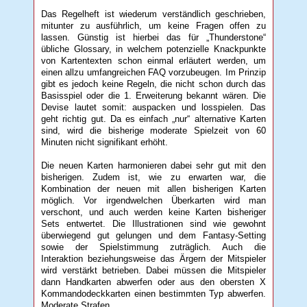
Das Regelheft ist wiederum verständlich geschrieben,
mitunter zu ausführlich, um keine Fragen offen zu
lassen. Günstig ist hierbei das für „Thunderstone“
übliche Glossary, in welchem potenzielle Knackpunkte
von Kartentexten schon einmal erläutert werden, um
einen allzu umfangreichen FAQ vorzubeugen. Im Prinzip
gibt es jedoch keine Regeln, die nicht schon durch das
Basisspiel oder die 1. Erweiterung bekannt wären. Die
Devise lautet somit: auspacken und losspielen. Das
geht richtig gut. Da es einfach „nur“ alternative Karten
sind, wird die bisherige moderate Spielzeit von 60
Minuten nicht signifikant erhöht.
Die neuen Karten harmonieren dabei sehr gut mit den
bisherigen. Zudem ist, wie zu erwarten war, die
Kombination der neuen mit allen bisherigen Karten
möglich. Vor irgendwelchen Überkarten wird man
verschont, und auch werden keine Karten bisheriger
Sets entwertet. Die Illustrationen sind wie gewohnt
überwiegend gut gelungen und dem Fantasy-Setting
sowie der Spielstimmung zuträglich. Auch die
Interaktion beziehungsweise das Ärgern der Mitspieler
wird verstärkt betrieben. Dabei müssen die Mitspieler
dann Handkarten abwerfen oder aus den obersten X
Kommandodeckkarten einen bestimmten Typ abwerfen.
Moderate Strafen.