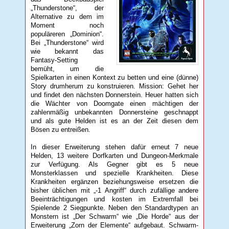
„Thunderstone“, der
Alternative zu dem im
Moment noch
populäreren „Dominion“.
Bei „Thunderstone“ wird
wie bekannt das
Fantasy-Setting
bemüht, um die
Spielkarten in einen Kontext zu betten und eine (dünne)
Story drumherum zu konstruieren. Mission: Gehet her
und findet den nächsten Donnerstein. Heuer hatten sich
die Wächter von Doomgate einen mächtigen der
zahlenmäßig unbekannten Donnersteine geschnappt
und als gute Helden ist es an der Zeit diesen dem
Bösen zu entreißen.
In dieser Erweiterung stehen dafür erneut 7 neue
Helden, 13 weitere Dorfkarten und Dungeon-Merkmale
zur Verfügung. Als Gegner gibt es 5 neue
Monsterklassen und spezielle Krankheiten. Diese
Krankheiten ergänzen beziehungsweise ersetzen die
bisher üblichen mit „-1 Angriff“ durch zufällige andere
Beeinträchtigungen und kosten im Extremfall bei
Spielende 2 Siegpunkte. Neben den Standardtypen an
Monstern ist „Der Schwarm“ wie „Die Horde“ aus der
Erweiterung „Zorn der Elemente“ aufgebaut. Schwarm-