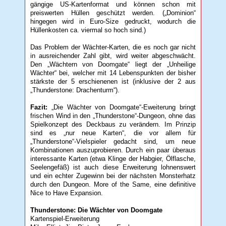
gängige US-Kartenformat und können schon mit
preiswerten Hüllen geschützt werden. („Dominion“
hingegen wird in Euro-Size gedruckt, wodurch die
Hüllenkosten ca. viermal so hoch sind.)
Das Problem der Wächter-Karten, die es noch gar nicht
in ausreichender Zahl gibt, wird weiter abgeschwächt.
Den „Wächtern von Doomgate“ liegt der „Unheilige
Wächter“ bei, welcher mit 14 Lebenspunkten der bisher
stärkste der 5 erschienenen ist (inklusive der 2 aus
„Thunderstone: Drachenturm“).
Fazit:
„Die Wächter von Doomgate“-Eweiterung bringt
frischen Wind in den „Thunderstone“-Dungeon, ohne das
Spielkonzept des Deckbaus zu verändern. Im Prinzip
sind es „nur neue Karten“, die vor allem für
„Thunderstone“-Vielspieler gedacht sind, um neue
Kombinationen auszuprobieren. Durch ein paar überaus
interessante Karten (etwa Klinge der Habgier, Ölflasche,
Seelengefäß) ist auch diese Erweiterung lohnenswert
und ein echter Zugewinn bei der nächsten Monsterhatz
durch den Dungeon. More of the Same, eine definitive
Nice to Have Expansion.
Thunderstone: Die Wächter von Doomgate
Kartenspiel-Erweiterung