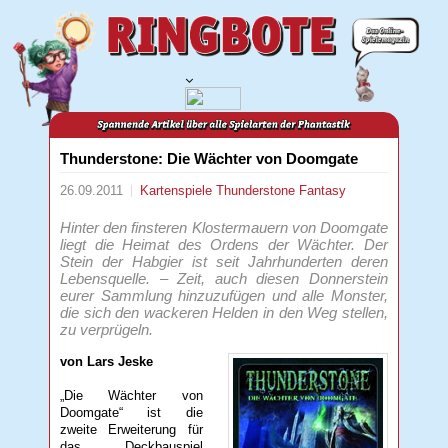
Thunderstone: Die Wächter von Doomgate
26.09.2011
Kartenspiele
Thunderstone
Fantasy
Hinter den finsteren Klostermauern von Doomgate
liegt die Heimat des Ordens der Wächter. Der
Stein der Habgier ist seit Jahrhunderten deren
Lebensquelle. – Zeit, auch diesen Donnerstein
eurer Sammlung hinzuzufügen und alle Monster,
die sich den wackeren Helden in den Weg stellen,
zu verprügeln.
von Lars Jeske
„Die Wächter von
Doomgate“ ist die
zweite Erweiterung für
das Deckbauspiel