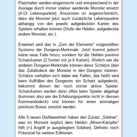
Platzhalter werden eingemischt und entsprechend in der
Auslage durch immer stärker werdende Monster ersetzt
(4-13 Lebenspunkte). Ansonsten ist augenscheinlich,
dass die Monster jetzt auch zusätzliche Lebenspunkte
abhängig von den jeweils aufgedeckten Karten des
Spielers erhalten können (Stufe der Helden, aufgedeckte
andere Monster, etc.).
Erweitert wird das in „Zorn der Elemente“ vorgestellten
Systems der Dungeon-Merkmale. Jetzt kommt jedoch
keine neue Falle hinzu, sondern für die Helden positive
Schatzkarten (2 Sorten mit je 6 Karten). Ähnlich wie die
anderen Dungeon-Merkmale können diese Schätze über
das Zufallsdeck der Monster in den Dungeon rotieren.
Schätze verhalten sich dabei wie Fallen, das heißt wird
beim Auffüllen des Dungeons ein Schatz aufgedeckt,
bekommt diesen der noch immer aktive Spieler.
Schatzkarten werden dann offen beim Spieler abgelegt
(kommen also wie die Erfahrungspunkte nicht in dessen
Kommandodeck) und können für einen einmaligen
positiven Bonus zerstört werden.
Alle 5 neuen Dorfbewohner haben den Zusatz „Söldner“,
was im Moment explizit dem Helden „Minen-Kämpfer“
hilft (+1 Angriff je ausgelegtem Söldner). Definitiv noch
Potenzial für weitere Editionen.