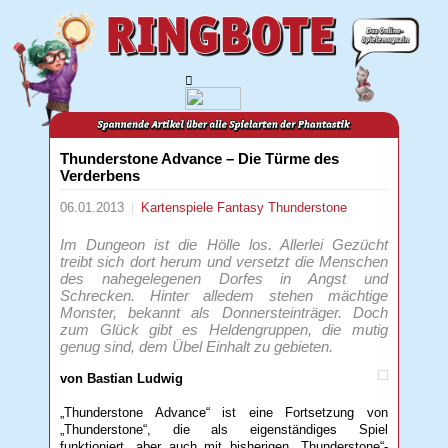
Thunderstone Advance – Die Türme des
Verderbens
06.01.2013
Kartenspiele
Fantasy
Thunderstone
Im Dungeon ist die Hölle los. Allerlei Gezücht
treibt sich dort herum und versetzt die Menschen
des nahegelegenen Dorfes in Angst und
Schrecken. Hinter alledem stehen mächtige
Monster, bekannt als Donnersteinträger. Doch
zum Glück gibt es Heldengruppen, die mutig
genug sind, dem Übel Einhalt zu gebieten.
von Bastian Ludwig
„Thunderstone Advance“ ist eine Fortsetzung von
„Thunderstone“, die als eigenständiges Spiel
funktioniert, aber auch mit bisherigen „Thunderstone“-