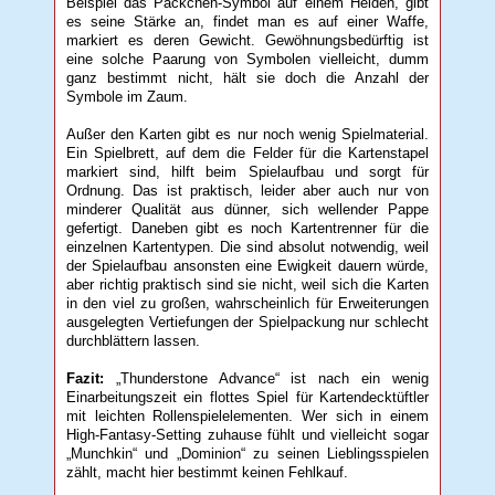
Beispiel das Päckchen-Symbol auf einem Helden, gibt
es seine Stärke an, findet man es auf einer Waffe,
markiert es deren Gewicht. Gewöhnungsbedürftig ist
eine solche Paarung von Symbolen vielleicht, dumm
ganz bestimmt nicht, hält sie doch die Anzahl der
Symbole im Zaum.
Außer den Karten gibt es nur noch wenig Spielmaterial.
Ein Spielbrett, auf dem die Felder für die Kartenstapel
markiert sind, hilft beim Spielaufbau und sorgt für
Ordnung. Das ist praktisch, leider aber auch nur von
minderer Qualität aus dünner, sich wellender Pappe
gefertigt. Daneben gibt es noch Kartentrenner für die
einzelnen Kartentypen. Die sind absolut notwendig, weil
der Spielaufbau ansonsten eine Ewigkeit dauern würde,
aber richtig praktisch sind sie nicht, weil sich die Karten
in den viel zu großen, wahrscheinlich für Erweiterungen
ausgelegten Vertiefungen der Spielpackung nur schlecht
durchblättern lassen.
Fazit:
„Thunderstone Advance“ ist nach ein wenig
Einarbeitungszeit ein flottes Spiel für Kartendecktüftler
mit leichten Rollenspielelementen. Wer sich in einem
High-Fantasy-Setting zuhause fühlt und vielleicht sogar
„Munchkin“ und „Dominion“ zu seinen Lieblingsspielen
zählt, macht hier bestimmt keinen Fehlkauf.