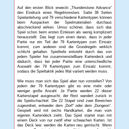
Auf den ersten Blick erweckt „Thunderstone Advance“
den Eindruck eines Regelmonsters. Satte 38 Seiten
Spielanleitung und 79 verschiedene Kartentypen können
beim Auspacken der Spielmaterialien durchaus
abschreckend wirken. Umso schöner, dass sich das
Spiel schon beim ersten Einlesen als wenig kompliziert
herausstellt. Das liegt zum einen daran, dass in jeder
Partie nur ein Teil der 79 Kartentypen zum Einsatz
kommt, zum anderen sind die Grundregeln wirklich
schlicht gehalten. Spieltiefe entsteht durch das von
jedem Spieler frei zusammenstellbare Kartendeck und
dadurch, dass bei jeder Partie eine unterschiedliche
Auswahl der 79 Kartentypen zum Einsatz kommt,
sodass die Spieltaktik jedes Mal variiert werden muss.
Wie muss man sich das Spiel aber nun vorstellen? Von
jedem der 79 Kartentypen gibt es eine mehr oder
weniger große Anzahl. Je Partie werden 22 dieser
Kartenstapel ausgesucht, der Rest wandert zurück in
die Spielschachtel. Die 22 Stapel sind zwei Bereichen
zugeordnet, entweder dem „Dorf“ oder dem „Dungeon“.
Gespielt wird mit sechs Handkarten, die man vom
eigenen Kartendeck zieht. Das Spiel startet man mit
einem Deck von nur zwölf eher schwachen Karten. Ist
das Deck leer, werden die Karten neu gemischt. Wenn