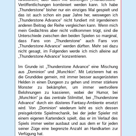
Veröffentlichungen kombiniert werden kann. Ich habe
„Thunderstone“ bisher nur ein einziges Mal gespielt und
das ist auch schon ein paar Jahre her, weswegen ich
„Thunderstone Advance“ nicht fundiert mit irgendeinem
anderen Beitrag der Reihe vergleichen kann. Wenn mich
mein Gedächtnis aber nicht vollkommen trügt, sind die
Unterschiede zwischen den beiden Spielen so marginal,
dass Fans von „Thunderstone“ auch Fans von
„Thunderstone Advance“ werden dürften. Mehr sei dazu
nicht gesagt, im Folgenden werde ich mich alleine auf
„Thunderstone Advance“ konzentrieren.
Im Grunde ist „Thunderstone Advance“ eine Mischung
aus „Dominion“ und „Munchkin“. Mit Letzterem hat es
die Grundidee gemein, mit immer besser ausgerüsteten
Helden in einen Dungeon zu gehen und immer stärkere
Monster zu bekämpfen, um immer wertvollere
Belohnungen zu kassieren, wobei der Humor, bei
„Munchkin“ ja das zentrale Stilmittel, bei „Thunderstone
Advance“ durch ein düsteres Fantasy-Ambiente ersetzt
wird. Von „Dominion“ wiederum leiht es sich dessen
preisgekrönte Spielmechanik, bei der jeder Spieler mit
einem eigenen Kartendeck spielt, das er im Verlauf des
Spiels immer weiter ausbaut und aus dem er für jeden
seiner Züge eine begrenzte Anzahl an Handkarten zur
Verfügung hat.