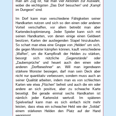
man am Zug ist, hat man vier Aktionen zur Auswahl,
wobei die wichtigsten „Das Dorf besuchen“ und „Kampf
im Dungeon“ sind.
Im Dorf kann man verschiedene Fähigkeiten seiner
Handkarten nutzen und sich so den einen oder anderen
Vorteil verschaffen, vor allem betreibt man aber
Kartendeckoptimierung. Jeder Spieler kann sich mit
seinen Handkarten, von denen einige einen Geldwert
besitzen, Karten der ausliegenden Stapel hinzukaufen.
So schart man etwa eine Gruppe von „Helden“ um sich,
die gegen Monster kämpfen können, kauft verschiedene
„Waffen“, um die Kampfkraft der Helden zu stärken,
besorgt sich nützliche „Gegenstände“ oder
„Zaubersprüche“ und heuert auch den einen oder
anderen „Dorfbewohner“ an. Will man irgendwann
stärkere Monster besiegen, darf man sein Deck aber
nicht nur quantitativ verbessern, sondern muss auch an
seiner Qualität arbeiten, indem man es von schlechten
Karten wie etwa „Flüchen“ befreit und auch die ein oder
andere an sich positive, aber zu schwache Karte
beseitigt. Bei gerade einmal sechs Handkarten ist
nämlich jeder Kartenslot wertvoll. Im späteren
Spielverlauf kann man es sich einfach nicht mehr
leisten, dass etwa ein schwacher Held wie der „Soldat“
einem stärkeren Helden den Platz auf der Hand
wegnimmt.