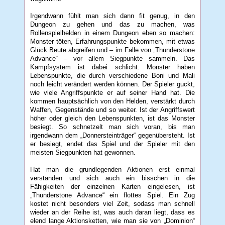
Irgendwann fühlt man sich dann fit genug, in den
Dungeon zu gehen und das zu machen, was
Rollenspielhelden in einem Dungeon eben so machen:
Monster töten, Erfahrungspunkte bekommen, mit etwas
Glück Beute abgreifen und – im Falle von „Thunderstone
Advance“ – vor allem Siegpunkte sammeln. Das
Kampfsystem ist dabei schlicht. Monster haben
Lebenspunkte, die durch verschiedene Boni und Mali
noch leicht verändert werden können. Der Spieler guckt,
wie viele Angriffspunkte er auf seiner Hand hat. Die
kommen hauptsächlich von den Helden, verstärkt durch
Waffen, Gegenstände und so weiter. Ist der Angriffswert
höher oder gleich den Lebenspunkten, ist das Monster
besiegt. So schnetzelt man sich voran, bis man
irgendwann dem „Donnersteinträger“ gegenübersteht. Ist
er besiegt, endet das Spiel und der Spieler mit den
meisten Siegpunkten hat gewonnen.
Hat man die grundlegenden Aktionen erst einmal
verstanden und sich auch ein bisschen in die
Fähigkeiten der einzelnen Karten eingelesen, ist
„Thunderstone Advance“ ein flottes Spiel. Ein Zug
kostet nicht besonders viel Zeit, sodass man schnell
wieder an der Reihe ist, was auch daran liegt, dass es
elend lange Aktionsketten, wie man sie von „Dominion“