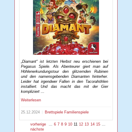
„Diamant“ ist letzten Herbst neu erschienen bei
Pegasus Spiele. Als Abenteurer giert man auf
Höhlenerkundungstour den glitzernden Rubinen
und den namensgebenden Diamanten hinterher.
Leider hat irgendwer Fallen in den Tacorahöhlen
installiert. Und das macht das mit der Gier
kompliziert …
Weiterlesen
25.12.2024
Brettspiele
Familienspiele
vorherige
…
6
7
8
9
10
11
12
13
14
15
…
nächste