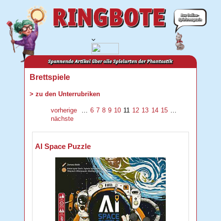
Brettspiele
> zu den Unterrubriken
vorherige
…
6
7
8
9
10
11
12
13
14
15
…
nächste
AI Space Puzzle