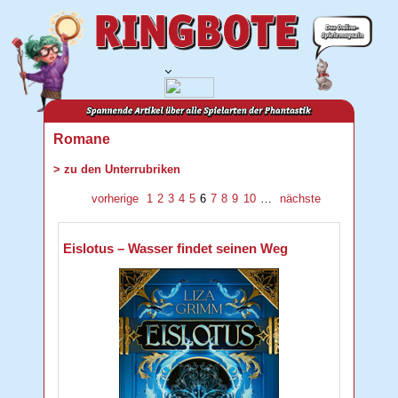
Romane
> zu den Unterrubriken
vorherige
1
2
3
4
5
6
7
8
9
10
…
nächste
Eislotus – Wasser findet seinen Weg