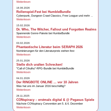
Weiterlesen
16.06.2026
Rollenspiel-Fest bei HumbleBundle
Cyberpunk, Dungeon Crawl Classics, Free League und mehr ...
Weiterlesen
15.02.2026
Dr. Who, The Witcher, Fallout und Forgotten Realms
Spannende Genre-Pakete bei HumbeBundle
Weiterlesen
03.02.2026
Phantastische Literatur beim SERAPH 2026
Nominierungen für den Literaturpreis stehen fest
Weiterlesen
25.01.2026
Stelle dich uralten Schrecken!
"Call of Cthulhu"-RPG-Bundle bei HumbleBundle
Weiterlesen
04.01.2026
Der RINGBOTE ONLINE ... vor 10 Jahren
Was hat uns im Januar 2016 beschäftig?
Weiterlesen
28.11.2025
CONspiracy – erstmals digital & @ Pegasus Spiele
Nächste CONspiracy Convention am 5. & 6. Dezember
Weiterlesen