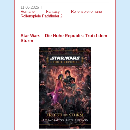
11.05.2025
Romane
Fantasy
Rollenspielromane
Rollenspiele
Pathfinder 2
Star Wars – Die Hohe Republik: Trotzt dem
Sturm