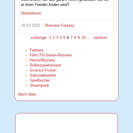
je ihren Frieden finden wird?
Weiterlesen
28.03.2025
Romane
Fantasy
vorherige
1
2
3
4
5
6
7
8
9
10
…
nächste
Fantasy
Film-/TV-Serien-Romane
Horror/Mystery
Rollenspielromane
Science-Fiction
Sekundärwerke
Spielbücher
Steampunk
Nach oben