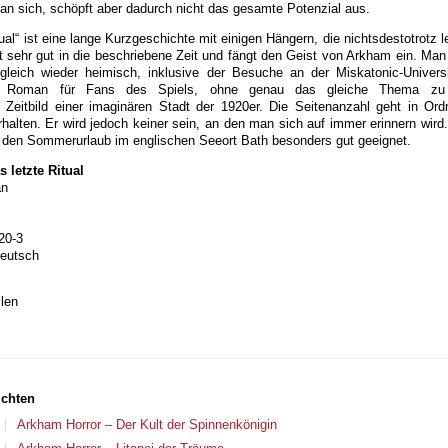
 an sich, schöpft aber dadurch nicht das gesamte Potenzial aus.
ual“ ist eine lange Kurzgeschichte mit einigen Hängern, die nichtsdestotrotz l
 sehr gut in die beschriebene Zeit und fängt den Geist von Arkham ein. Man f
gleich wieder heimisch, inklusive der Besuche an der Miskatonic-Univer
in Roman für Fans des Spiels, ohne genau das gleiche Thema zu
 Zeitbild einer imaginären Stadt der 1920er. Die Seitenanzahl geht in Or
alten. Er wird jedoch keiner sein, an den man sich auf immer erinnern wird
für den Sommerurlaub im englischen Seeort Bath besonders gut geeignet.
 letzte Ritual
an
20-3
deutsch
len
ichten
Arkham Horror – Der Kult der Spinnenkönigin