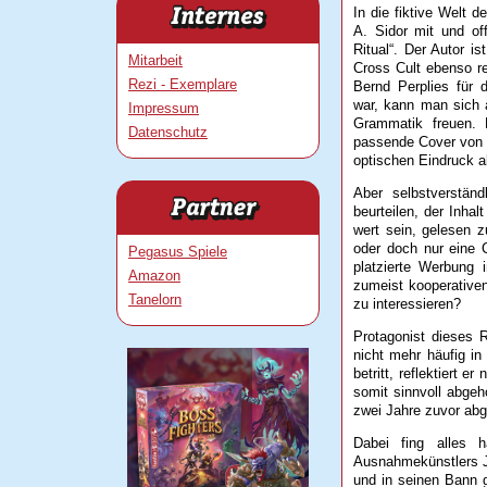
In die fiktive Welt d
A. Sidor mit und of
Ritual“. Der Autor is
Mitarbeit
Cross Cult ebenso r
Rezi - Exemplare
Bernd Perplies für 
war, kann man sich a
Impressum
Grammatik freuen. E
Datenschutz
passende Cover von J
optischen Eindruck a
Aber selbstverstän
beurteilen, der Inha
wert sein, gelesen z
oder doch nur eine 
Pegasus Spiele
platzierte Werbung 
Amazon
zumeist kooperative
Tanelorn
zu interessieren?
Protagonist dieses 
nicht mehr häufig in
betritt, reflektiert 
somit sinnvoll abgeh
zwei Jahre zuvor abge
Dabei fing alles 
Ausnahmekünstlers Ju
und in seinen Bann g