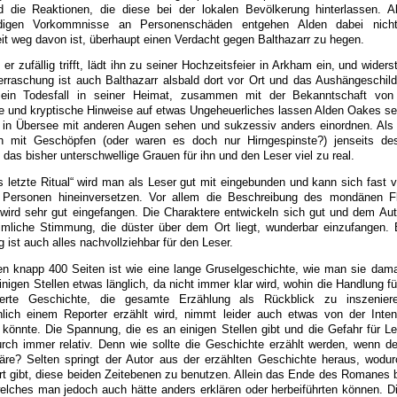
d die Reaktionen, die diese bei der lokalen Bevölkerung hinterlassen. 
ürdigen Vorkommnisse an Personenschäden entgehen Alden dabei nich
eit weg davon ist, überhaupt einen Verdacht gegen Balthazarr zu hegen.
er zufällig trifft, lädt ihn zu seiner Hochzeitsfeier in Arkham ein, und widerst
erraschung ist auch Balthazarr alsbald dort vor Ort und das Aushängeschild
 ein Todesfall in seiner Heimat, zusammen mit der Bekanntschaft von
 und kryptische Hinweise auf etwas Ungeheuerliches lassen Alden Oakes se
e in Übersee mit anderen Augen sehen und sukzessiv anders einordnen. Als 
en mit Geschöpfen (oder waren es doch nur Hirngespinste?) jenseits de
rd das bisher unterschwellige Grauen für ihn und den Leser viel zu real.
letzte Ritual“ wird man als Leser gut mit eingebunden und kann sich fast vo
 Personen hineinversetzen. Vor allem die Beschreibung des mondänen Fl
 wird sehr gut eingefangen. Die Charaktere entwickeln sich gut und dem Auto
imliche Stimmung, die düster über dem Ort liegt, wunderbar einzufangen. 
ist auch alles nachvollziehbar für den Leser.
n knapp 400 Seiten ist wie eine lange Gruselgeschichte, wie man sie dam
inigen Stellen etwas länglich, da nicht immer klar wird, wohin die Handlung fü
ierte Geschichte, die gesamte Erzählung als Rückblick zu inszenie
nlich einem Reporter erzählt wird, nimmt leider auch etwas von der Intens
könnte. Die Spannung, die es an einigen Stellen gibt und die Gefahr für L
urch immer relativ. Denn wie sollte die Geschichte erzählt werden, wenn de
wäre? Selten springt der Autor aus der erzählten Geschichte heraus, wodu
rt gibt, diese beiden Zeitebenen zu benutzen. Allein das Ende des Romanes b
 welches man jedoch auch hätte anders erklären oder herbeiführten können. D