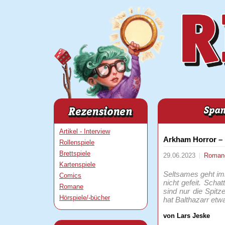
Artikel - Interview
Arkham Horror – D
Rollenspiele
Brettspiele
29.06.2023
Roma
Kartenspiele
Seltsames geht imm
Comics
nicht gefeit. Scha
Romane
sind nur die Spit
Hörspiele/-bücher
hat Balthazarr etw
von Lars Jeske