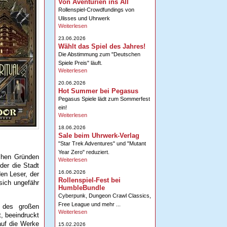
Von Aventurien ins All
Rollenspiel-Crowdfundings von
Ulisses und Uhrwerk
Weiterlesen
23.06.2026
Wählt das Spiel des Jahres!
Die Abstimmung zum "Deutschen
Spiele Preis" läuft.
Weiterlesen
20.06.2026
Hot Summer bei Pegasus
Pegasus Spiele lädt zum Sommerfest
ein!
Weiterlesen
18.06.2026
Sale beim Uhrwerk-Verlag
"Star Trek Adventures" und "Mutant
Year Zero" reduziert.
ichen Gründen
Weiterlesen
der die Stadt
16.06.2026
den Leser, der
Rollenspiel-Fest bei
sich ungefähr
HumbleBundle
Cyberpunk, Dungeon Crawl Classics,
Free League und mehr ...
n des großen
Weiterlesen
, beeindruckt
auf die Werke
15.02.2026