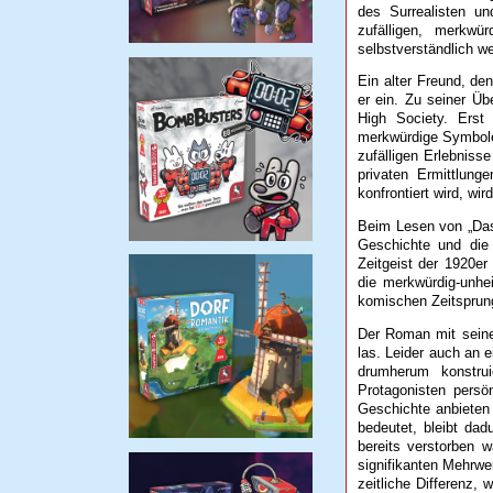
des Surrealisten un
zufälligen, merkw
selbstverständlich w
Ein alter Freund, den 
er ein. Zu seiner Üb
High Society. Erst
merkwürdige Symbole
zufälligen Erlebniss
privaten Ermittlung
konfrontiert wird, wi
Beim Lesen von „Das 
Geschichte und die
Zeitgeist der 1920er
die merkwürdig-unhe
komischen Zeitsprung 
Der Roman mit seine
las. Leider auch an e
drumherum konstru
Protagonisten persö
Geschichte anbieten 
bedeutet, bleibt dad
bereits verstorben 
signifikanten Mehrwe
zeitliche Differenz,