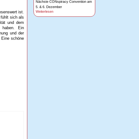
Nächste CONspiracy Convention am
5. & 6. Dezember
esenswert ist.
Weiterlesen
ühlt sich als
sität und dem
 haben. Ein
dnung und der
. Eine schöne