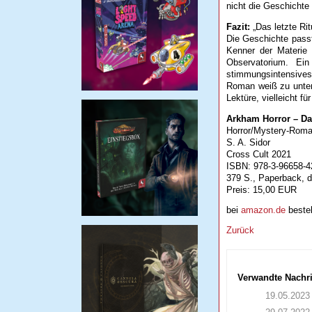
nicht die Geschichte
Fazit:
„Das letzte Rit
Die Geschichte passt
Kenner der Materie 
Observatorium. E
stimmungsintensives
Roman weiß zu unterh
Lektüre, vielleicht 
Arkham Horror – Das
Horror/Mystery-Rom
S. A. Sidor
Cross Cult 2021
ISBN: 978-3-96658-4
379 S., Paperback, 
Preis: 15,00 EUR
bei
amazon.de
bestel
Zurück
Verwandte Nachr
19.05.2023