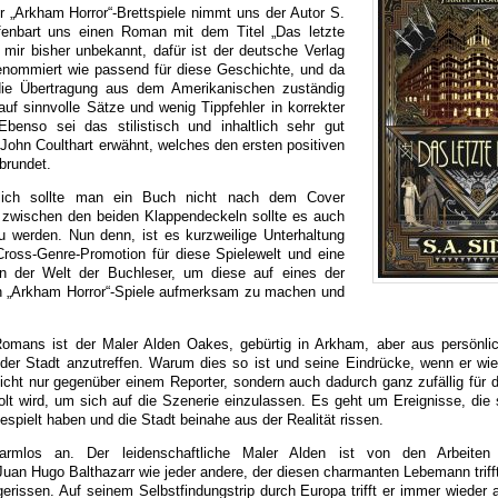
er „Arkham Horror“-Brettspiele nimmt uns der Autor S.
fenbart uns einen Roman mit dem Titel „Das letzte
t mir bisher unbekannt, dafür ist der deutsche Verlag
enommiert wie passend für diese Geschichte, und da
die Übertragung aus dem Amerikanischen zuständig
uf sinnvolle Sätze und wenig Tippfehler in korrekter
benso sei das stilistisch und inhaltlich sehr gut
ohn Coulthart erwähnt, welches den ersten positiven
brundet.
dlich sollte man ein Buch nicht nach dem Cover
lt zwischen den beiden Klappendeckeln sollte es auch
u werden. Nun denn, ist es kurzweilige Unterhaltung
Cross-Genre-Promotion für diese Spielewelt und eine
in der Welt der Buchleser, um diese auf eines der
n „Arkham Horror“-Spiele aufmerksam zu machen und
Romans ist der Maler Alden Oakes, gebürtig in Arkham, aber aus persönl
 der Stadt anzutreffen. Warum dies so ist und seine Eindrücke, wenn er wie
er nicht nur gegenüber einem Reporter, sondern auch dadurch ganz zufällig für 
olt wird, um sich auf die Szenerie einzulassen. Es geht um Ereignisse, die 
spielt haben und die Stadt beinahe aus der Realität rissen.
harmlos an. Der leidenschaftliche Maler Alden ist von den Arbeite
an Hugo Balthazarr wie jeder andere, der diesen charmanten Lebemann trifft
erissen. Auf seinem Selbstfindungstrip durch Europa trifft er immer wieder 