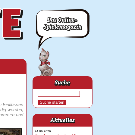
n Einflüssen
ndig werden,
usammen und
24.06.2026