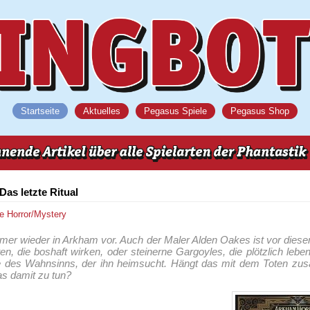
Startseite
Aktuelles
Pegasus Spiele
Pegasus Shop
as letzte Ritual
ne
Horror/Mystery
er wieder in Arkham vor. Auch der Maler Alden Oakes ist vor diese
tten, die boshaft wirken, oder steinerne Gargoyles, die plötzlich lebe
ze des Wahnsinns, der ihn heimsucht. Hängt das mit dem Toten z
as damit zu tun?