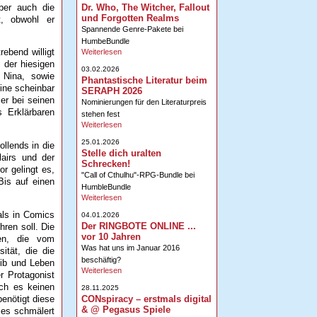
Aber auch die
Dr. Who, The Witcher, Fallout
und Forgotten Realms
t, obwohl er
Spannende Genre-Pakete bei
HumbeBundle
rebend willigt
Weiterlesen
 der hiesigen
03.02.2026
 Nina, sowie
Phantastische Literatur beim
ine scheinbar
SERAPH 2026
er bei seinen
Nominierungen für den Literaturpreis
s Erklärbaren
stehen fest
Weiterlesen
25.01.2026
llends in die
Stelle dich uralten
airs und der
Schrecken!
r gelingt es,
"Call of Cthulhu"-RPG-Bundle bei
Bis auf einen
HumbleBundle
Weiterlesen
als in Comics
04.01.2026
Der RINGBOTE ONLINE ...
hren soll. Die
vor 10 Jahren
ren, die vom
Was hat uns im Januar 2016
ität, die die
beschäftig?
eib und Leben
Weiterlesen
r Protagonist
rch es keinen
28.11.2025
CONspiracy – erstmals digital
enötigt diese
& @ Pegasus Spiele
ies schmälert