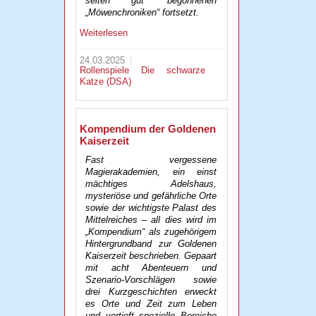
selten gut“ begonnenen
„Möwenchroniken“ fortsetzt.
Weiterlesen
24.03.2025
Rollenspiele
Die schwarze
Katze (DSA)
Kompendium der Goldenen
Kaiserzeit
Fast vergessene
Magierakademien, ein einst
mächtiges Adelshaus,
mysteriöse und gefährliche Orte
sowie der wichtigste Palast des
Mittelreiches – all dies wird im
„Kompendium“ als zugehörigem
Hintergrundband zur Goldenen
Kaiserzeit beschrieben. Gepaart
mit acht Abenteuern und
Szenario-Vorschlägen sowie
drei Kurzgeschichten erweckt
es Orte und Zeit zum Leben
und vertieft spezielle Bereiche