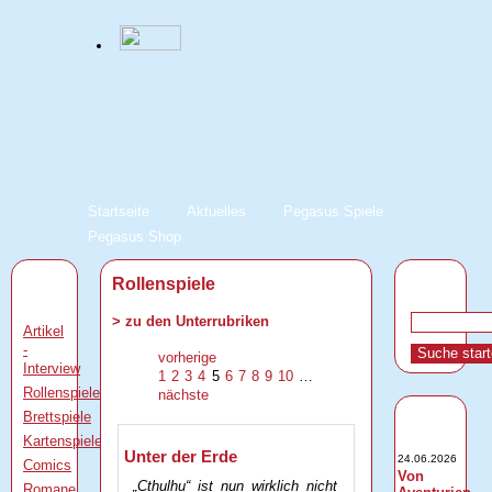
Startseite
Aktuelles
Pegasus Spiele
Pegasus Shop
Rollenspiele
> zu den Unterrubriken
Artikel
-
vorherige
Interview
1
2
3
4
5
6
7
8
9
10
…
Rollenspiele
nächste
Brettspiele
Kartenspiele
Unter der Erde
24.06.2026
Comics
Von
„Cthulhu“ ist nun wirklich nicht
Romane