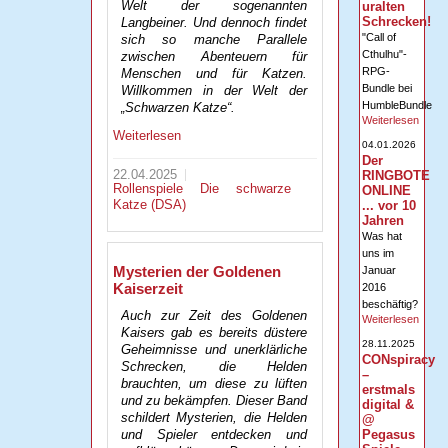
Welt der sogenannten
uralten
Schrecken!
Langbeiner. Und dennoch findet
"Call of
sich so manche Parallele
Cthulhu"-
zwischen Abenteuern für
RPG-
Menschen und für Katzen.
Bundle bei
Willkommen in der Welt der
HumbleBundle
„Schwarzen Katze“.
Weiterlesen
Weiterlesen
04.01.2026
Der
22.04.2025
RINGBOTE
Rollenspiele
Die schwarze
ONLINE
Katze (DSA)
... vor 10
Jahren
Was hat
uns im
Mysterien der Goldenen
Januar
Kaiserzeit
2016
beschäftig?
Auch zur Zeit des Goldenen
Weiterlesen
Kaisers gab es bereits düstere
28.11.2025
Geheimnisse und unerklärliche
CONspiracy
Schrecken, die Helden
–
brauchten, um diese zu lüften
erstmals
und zu bekämpfen. Dieser Band
digital &
schildert Mysterien, die Helden
@
und Spieler entdecken und
Pegasus