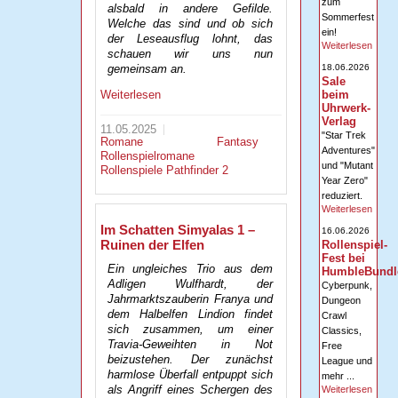
zum
alsbald in andere Gefilde.
Sommerfest
Welche das sind und ob sich
ein!
der Leseausflug lohnt, das
Weiterlesen
schauen wir uns nun
18.06.2026
gemeinsam an.
Sale
Weiterlesen
beim
Uhrwerk-
Verlag
11.05.2025
"Star Trek
Romane
Fantasy
Adventures"
Rollenspielromane
und "Mutant
Rollenspiele
Pathfinder 2
Year Zero"
reduziert.
Weiterlesen
Im Schatten Simyalas 1 –
16.06.2026
Ruinen der Elfen
Rollenspiel-
Fest bei
Ein ungleiches Trio aus dem
HumbleBundl
Adligen Wulfhardt, der
Cyberpunk,
Jahrmarktszauberin Franya und
Dungeon
dem Halbelfen Lindion findet
Crawl
sich zusammen, um einer
Classics,
Travia-Geweihten in Not
Free
beizustehen. Der zunächst
League und
harmlose Überfall entpuppt sich
mehr ...
als Angriff eines Schergen des
Weiterlesen