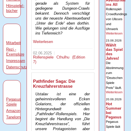
Aventurien
gerade als System für
ins All
Hörspiele/-
gediegene Dungeon-Crawls
Rollenspiel-
bücher
bekannt. Dennoch verschlägt
Crowdfundings
uns der neueste Abenteuerband
von Ulisses
„Unter der Erde“ eben dorthin.
und
Wie gelungen sind die Ausflüge
Uhrwerk
ins Tiefenreich?
Weiterlesen
23.06.2026
Weiterlesen
Mitarbeit
Wählt
Rezi -
das Spiel
02.06.2025
des
Exemplare
Rollenspiele
Cthulhu (Edition
Jahres!
Impressum
7)
Die
Datenschutz
Abstimmung
zum
"Deutschen
Pathfinder Saga: Die
Spiele
Kreuzfahrerstrasse
Preis" läuft.
Weiterlesen
Ustalav ist eine der
geheimnisvolleren Ecken
Pegasus
20.06.2026
Hot
Golarions, der offiziellen
Spiele
Summer
Hintergrundwelt des
Amazon
bei
„Pathfinder“-Rollenspiels. Hier
Tanelorn
Pegasus
beginnt die Handlung von „Die
Pegasus
Kreuzfahrerstrasse“, führt
Spiele lädt
unsere Protagonisten aber