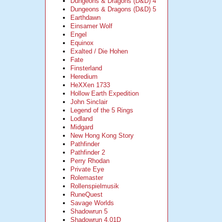
Dungeons & Dragons (D&D) 4
Dungeons & Dragons (D&D) 5
Earthdawn
Einsamer Wolf
Engel
Equinox
Exalted / Die Hohen
Fate
Finsterland
Heredium
HeXXen 1733
Hollow Earth Expedition
John Sinclair
Legend of the 5 Rings
Lodland
Midgard
New Hong Kong Story
Pathfinder
Pathfinder 2
Perry Rhodan
Private Eye
Rolemaster
Rollenspielmusik
RuneQuest
Savage Worlds
Shadowrun 5
Shadowrun 4.01D