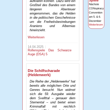
Spiele
aufklären können. Dazu wird ein
Nächste
Großteil des Bandes von einem
CONspiracy
längeren Abenteuer
Convention
eingenommen, das die Helden
am 5. & 6.
in die politischen Geschehnisse
Dezember
um die Freiheitsbestrebungen
Weiterlesen
Araniens und Albernias
hineinzieht.
Weiterlesen
14.04.2025
Rollenspiele
Das Schwarze
Auge (DSA) 5
Die Schilfscharade
(Heldenwerk)
Die Reihe der „Heldenwerke“ hat
bereits alle möglichen Orte und
Genres besucht. Nun widmet
sich die 59. Ausgabe wieder
dem Svellttal – genauer dem
Sternental – und bietet einen
Kriminalfall mit reichlich