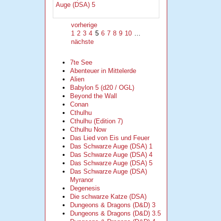
Auge (DSA) 5
vorherige
1
2
3
4
5
6
7
8
9
10
…
nächste
7te See
Abenteuer in Mittelerde
Alien
Babylon 5 (d20 / OGL)
Beyond the Wall
Conan
Cthulhu
Cthulhu (Edition 7)
Cthulhu Now
Das Lied von Eis und Feuer
Das Schwarze Auge (DSA) 1
Das Schwarze Auge (DSA) 4
Das Schwarze Auge (DSA) 5
Das Schwarze Auge (DSA)
Myranor
Degenesis
Die schwarze Katze (DSA)
Dungeons & Dragons (D&D) 3
Dungeons & Dragons (D&D) 3.5