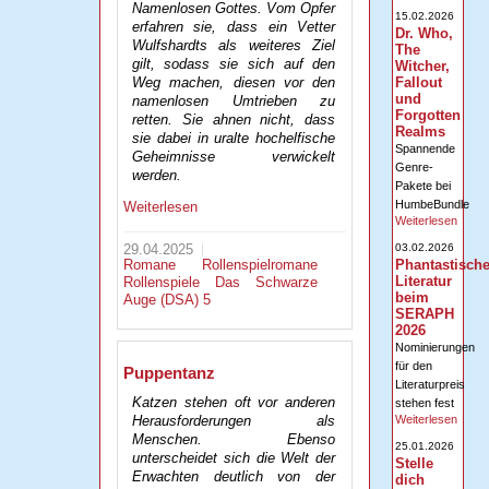
Namenlosen Gottes. Vom Opfer
15.02.2026
erfahren sie, dass ein Vetter
Dr. Who,
Wulfshardts als weiteres Ziel
The
gilt, sodass sie sich auf den
Witcher,
Weg machen, diesen vor den
Fallout
und
namenlosen Umtrieben zu
Forgotten
retten. Sie ahnen nicht, dass
Realms
sie dabei in uralte hochelfische
Spannende
Geheimnisse verwickelt
Genre-
werden.
Pakete bei
HumbeBundle
Weiterlesen
Weiterlesen
29.04.2025
03.02.2026
Romane
Rollenspielromane
Phantastisch
Literatur
Rollenspiele
Das Schwarze
beim
Auge (DSA) 5
SERAPH
2026
Nominierungen
für den
Puppentanz
Literaturpreis
Katzen stehen oft vor anderen
stehen fest
Herausforderungen als
Weiterlesen
Menschen. Ebenso
25.01.2026
unterscheidet sich die Welt der
Stelle
Erwachten deutlich von der
dich