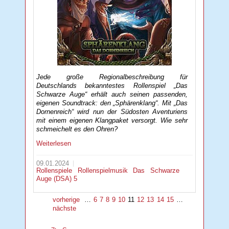
Jede große Regionalbeschreibung für
Deutschlands bekanntestes Rollenspiel „Das
Schwarze Auge“ erhält auch seinen passenden,
eigenen Soundtrack: den „Sphärenklang“. Mit „Das
Dornenreich“ wird nun der Südosten Aventuriens
mit einem eigenen Klangpaket versorgt. Wie sehr
schmeichelt es den Ohren?
Weiterlesen
09.01.2024
Rollenspiele
Rollenspielmusik
Das Schwarze
Auge (DSA) 5
vorherige
…
6
7
8
9
10
11
12
13
14
15
…
nächste