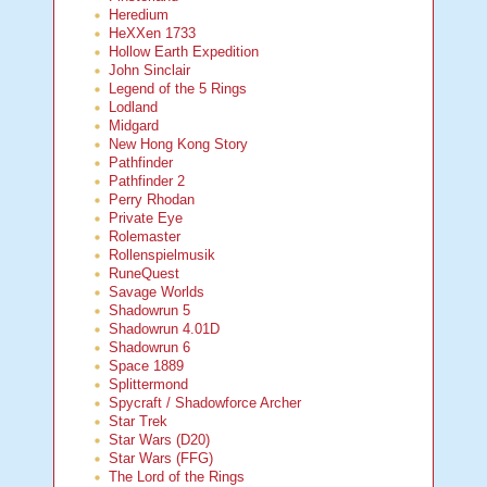
Heredium
HeXXen 1733
Hollow Earth Expedition
John Sinclair
Legend of the 5 Rings
Lodland
Midgard
New Hong Kong Story
Pathfinder
Pathfinder 2
Perry Rhodan
Private Eye
Rolemaster
Rollenspielmusik
RuneQuest
Savage Worlds
Shadowrun 5
Shadowrun 4.01D
Shadowrun 6
Space 1889
Splittermond
Spycraft / Shadowforce Archer
Star Trek
Star Wars (D20)
Star Wars (FFG)
The Lord of the Rings