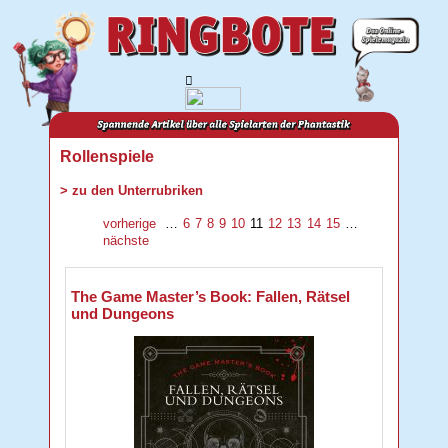
Rollenspiele
> zu den Unterrubriken
vorherige
…
6
7
8
9
10
11
12
13
14
15
…
nächste
The Game Master’s Book: Fallen, Rätsel
und Dungeons