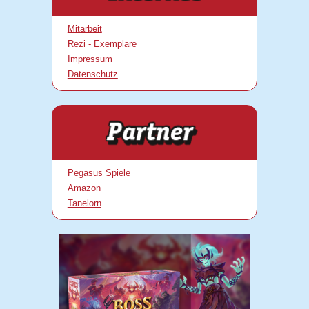
Mitarbeit
Rezi - Exemplare
Impressum
Datenschutz
Pegasus Spiele
Amazon
Tanelorn