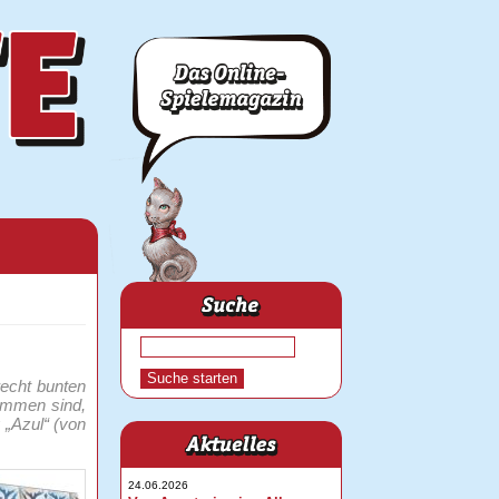
recht bunten
kommen sind,
 „Azul“ (von
24.06.2026