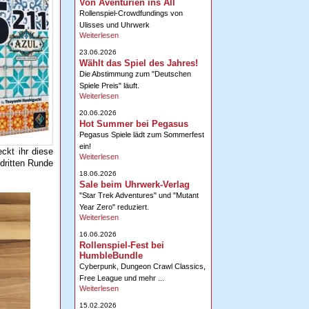
Von Aventurien ins All
Rollenspiel-Crowdfundings von
Ulisses und Uhrwerk
Weiterlesen
23.06.2026
Wählt das Spiel des Jahres!
Die Abstimmung zum "Deutschen
Spiele Preis" läuft.
Weiterlesen
20.06.2026
Hot Summer bei Pegasus
Pegasus Spiele lädt zum Sommerfest
ein!
ckt ihr diese
Weiterlesen
 dritten Runde
18.06.2026
Sale beim Uhrwerk-Verlag
"Star Trek Adventures" und "Mutant
Year Zero" reduziert.
Weiterlesen
16.06.2026
Rollenspiel-Fest bei
HumbleBundle
Cyberpunk, Dungeon Crawl Classics,
Free League und mehr ...
Weiterlesen
15.02.2026