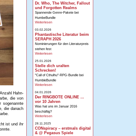
Dr. Who, The Witcher, Fallout
und Forgotten Realms
Spannende Genre-Pakete bei
HumbeBundle
Weiterlesen
03.02.2026
Phantastische Literatur beim
SERAPH 2026
Nominierungen für den Literaturpreis
stehen fest
Weiterlesen
25.01.2026
Stelle dich uralten
Schrecken!
"Call of Cthulhu"-RPG-Bundle bei
HumbleBundle
Weiterlesen
04.01.2026
 Anzahl Hahn-
Der RINGBOTE ONLINE ...
Farbe, die von
vor 10 Jahren
r sogenannte
Was hat uns im Januar 2016
be, die danach
beschäftig?
arbe.
Weiterlesen
28.11.2025
ht ist und ihr
CONspiracy – erstmals digital
onnte.
& @ Pegasus Spiele