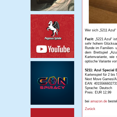
Wer sich „5211 Azul“
Fazit:
„5221 Azul“ ist
sehr hohem Glücksante
Runde im Familien- u
dem Brettspiel „Azu
Kartenvariante, wie
optische Variante von
5211: Azul Special 
Kartenspiel für 2 bis
Next Move Games/A
EAN: 401556660273
Sprache: Deutsch
Preis: EUR 12,99
bei
amazon.de
bestel
Zurück