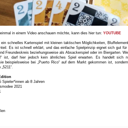
 einmal in einem Video anschauen möchte, kann dies hier tun:
YOUTUBE
 ein schnelles Kartenspiel mit kleinen taktischen Möglichkeiten, Bluffeleme
il. Es ist schnell erklärt, und das einfache Spielprinzip eignet sich gut für
nd Freundeskreis beziehungsweise als Absackerspiel oder im Biergarten. We
l“ ist, darf hier jedoch kein ähnliches Spiel erwarten. Es handelt sich 
 sie beispielsweise bei „Puerto Rico“ auf dem Markt gekommen ist, sonder
 „5211“.
Edition
 5 Spieler*innen ab 8 Jahren
smodee 2021
1
len