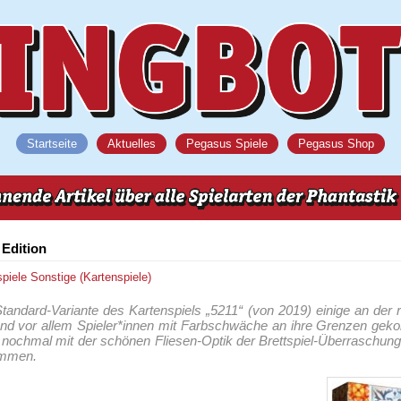
Startseite
Aktuelles
Pegasus Spiele
Pegasus Shop
 Edition
spiele
Sonstige (Kartenspiele)
andard-Variante des Kartenspiels „5211“ (von 2019) einige an der 
 und vor allem Spieler*innen mit Farbschwäche an ihre Grenzen ge
l nochmal mit der schönen Fliesen-Optik der Brettspiel-Überraschung
ommen.