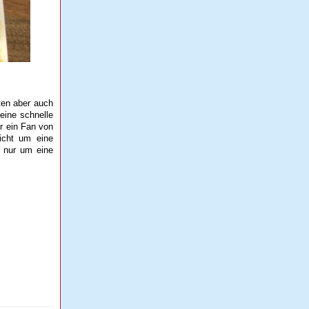
nten aber auch
 eine schnelle
r ein Fan von
nicht um eine
n nur um eine