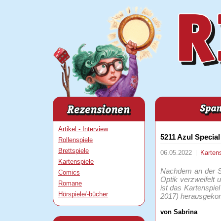
Artikel - Interview
5211 Azul Special
Rollenspiele
Brettspiele
06.05.2022
Karten
Kartenspiele
Nachdem an der St
Comics
Optik verzweifelt
Romane
ist das Kartenspie
Hörspiele/-bücher
2017) herausgek
von Sabrina