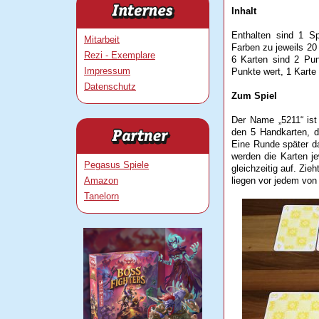
Inhalt
Enthalten sind 1 S
Mitarbeit
Farben zu jeweils 20
Rezi - Exemplare
6 Karten sind 2 Pun
Impressum
Punkte wert, 1 Karte 
Datenschutz
Zum Spiel
Der Name „5211“ ist
den 5 Handkarten, d
Eine Runde später d
werden die Karten je
Pegasus Spiele
gleichzeitig auf. Zie
Amazon
liegen vor jedem von 
Tanelorn