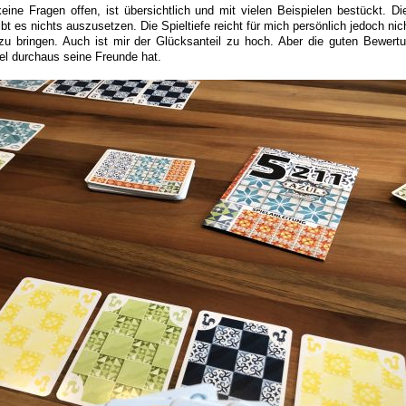
keine Fragen offen, ist übersichtlich und mit vielen Beispielen bestückt. Di
ibt es nichts auszusetzen. Die Spieltiefe reicht für mich persönlich jedoch ni
 zu bringen. Auch ist mir der Glücksanteil zu hoch. Aber die guten Bewert
el durchaus seine Freunde hat.