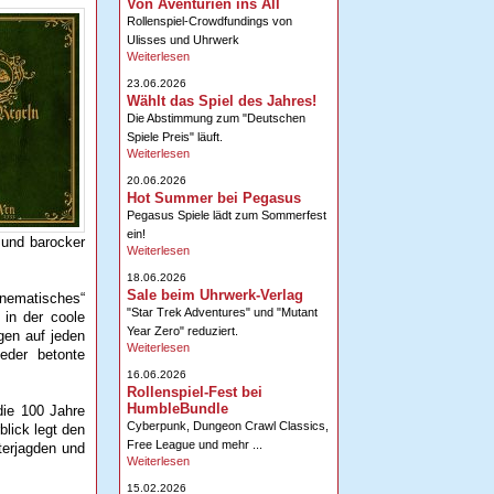
Von Aventurien ins All
Rollenspiel-Crowdfundings von
Ulisses und Uhrwerk
Weiterlesen
23.06.2026
Wählt das Spiel des Jahres!
Die Abstimmung zum "Deutschen
Spiele Preis" läuft.
Weiterlesen
20.06.2026
Hot Summer bei Pegasus
Pegasus Spiele lädt zum Sommerfest
ein!
 und barocker
Weiterlesen
18.06.2026
Sale beim Uhrwerk-Verlag
cinematisches“
"Star Trek Adventures" und "Mutant
 in der coole
Year Zero" reduziert.
gen auf jeden
Weiterlesen
eder betonte
16.06.2026
Rollenspiel-Fest bei
HumbleBundle
die 100 Jahre
Cyberpunk, Dungeon Crawl Classics,
blick legt den
Free League und mehr ...
terjagden und
Weiterlesen
15.02.2026