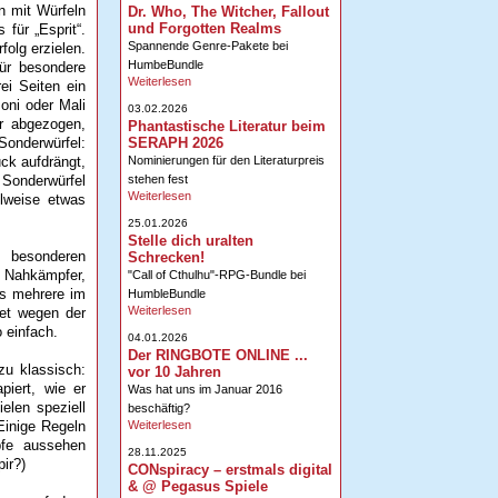
n mit Würfeln
Dr. Who, The Witcher, Fallout
und Forgotten Realms
für „Esprit“.
Spannende Genre-Pakete bei
folg erzielen.
HumbeBundle
für besondere
Weiterlesen
ei Seiten ein
oni oder Mali
03.02.2026
r abgezogen,
Phantastische Literatur beim
SERAPH 2026
onderwürfel:
Nominierungen für den Literaturpreis
uck aufdrängt,
stehen fest
 Sonderwürfel
Weiterlesen
ilweise etwas
25.01.2026
Stelle dich uralten
d besonderen
Schrecken!
.: Nahkämpfer,
"Call of Cthulhu"-RPG-Bundle bei
gs mehrere im
HumbleBundle
Weiterlesen
tet wegen der
 einfach.
04.01.2026
Der RINGBOTE ONLINE ...
zu klassisch:
vor 10 Jahren
piert, wie er
Was hat uns im Januar 2016
ielen speziell
beschäftig?
Weiterlesen
Einige Regeln
pfe aussehen
28.11.2025
ir?)
CONspiracy – erstmals digital
& @ Pegasus Spiele