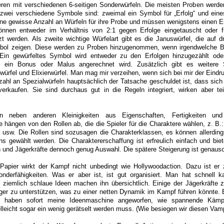
eren mit verschiedenen 6-seitigen Sonderwürfeln. Die meisten Proben werde
wei verschiedene Symbole sind: zweimal ein Symbol für „Erfolg“ und eines 
eine gewisse Anzahl an Würfeln für ihre Probe und müssen wenigstens einen Er
önnen entweder im Verhältnis von 2:1 gegen Erfolge eingetauscht oder 
zt werden. Als zweite wichtige Würfelart gibt es die Januswürfel, die auf dr
bol zeigen. Diese werden zu Proben hinzugenommen, wenn irgendwelche B
Ein gewürfeltes Symbol wird entweder zu den Erfolgen hinzugezählt ode
 ein Bonus oder Malus angerechnet wird. Zusätzlich gibt es weitere S
würfel und Elixierwürfel. Man mag mir verzeihen, wenn sich bei mir der Eindr
ahl an Spezialwürfeln hauptsächlich der Tatsache geschuldet ist, dass sich
verkaufen. Sie sind durchaus gut in die Regeln integriert, wirken aber te
en neben anderen Kleinigkeiten aus Eigenschaften, Fertigkeiten un
re hängen von den Rollen ab, die die Spieler für die Charaktere wählen, z. B
r usw. Die Rollen sind sozusagen die Charakterklassen, es können allerdin
s gewählt werden. Die Charaktererschaffung ist erfreulich einfach und bie
 und Jägerkräfte dennoch genug Auswahl. Die spätere Steigerung ist genauso
apier wirkt der Kampf nicht unbedingt wie Hollywoodaction. Dazu ist er 
nderfähigkeiten. Was er aber ist, ist gut organisiert. Man hat schnell ka
ar ziemlich schlaue Ideen machen ihn übersichtlich. Einige der Jägerkräfte z
ger zu unterstützen, was zu einer netten Dynamik im Kampf führen könnte. 
n haben sofort meine Ideenmaschine angeworfen, wie spannende Käm
elleicht sogar ein wenig gerätselt werden muss. (Wie besiegen wir diesen Vamp