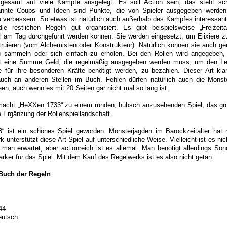
sgesamt auf viele Kämpfe ausgelegt. Es soll Action sein, das steht s
annte Coups und Ideen sind Punkte, die von Spieler ausgegeben werde
u verbessern. So etwas ist natürlich auch außerhalb des Kampfes interessant
 restlichen Regeln gut organisiert. Es gibt beispielsweise „Freizeita
l am Tag durchgeführt werden können. Sie werden eingesetzt, um Elixiere z
ruieren (vom Alchemisten oder Konstrukteur). Natürlich können sie auch ge
 sammeln oder sich einfach zu erholen. Bei den Rollen wird angegeben,
ist eine Summe Geld, die regelmäßig ausgegeben werden muss, um den Le
ie für ihre besonderen Kräfte benötigt werden, zu bezahlen. Dieser Art klar 
uch an anderen Stellen im Buch. Fehlen dürfen natürlich auch die Monst
Ideen, auch wenn es mit 20 Seiten gar nicht mal so lang ist.
acht „HeXXen 1733“ zu einem runden, hübsch anzusehenden Spiel, das größ
le Ergänzung der Rollenspiellandschaft.
 ist ein schönes Spiel geworden. Monsterjagden im Barockzeitalter hat 
 unterstützt diese Art Spiel auf unterschiedliche Weise. Vielleicht ist es nic
 man erwartet, aber actionreich ist es allemal. Man benötigt allerdings Son
rker für das Spiel. Mit dem Kauf des Regelwerks ist es also nicht getan.
Buch der Regeln
44
eutsch