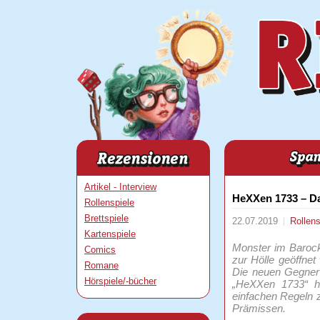
Artikel - Interview
HeXXen 1733 – D
Rollenspiele
Brettspiele
22.07.2019
Rollen
Kartenspiele
Monster im Barockz
Comics
zur Hölle geöffne
Romane
Die neuen Gegner
Hörspiele/-bücher
„HeXXen 1733“ hat
einfachen Regeln z
Prämissen.