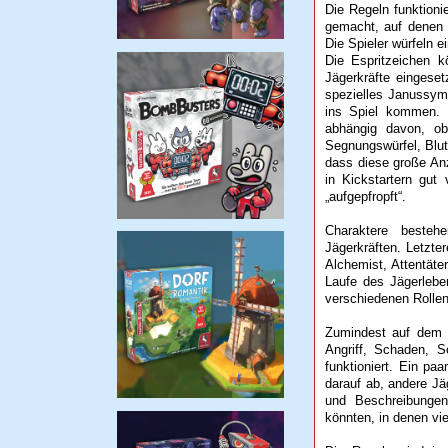
Die Regeln funktioni
gemacht, auf denen z
Die Spieler würfeln 
Die Espritzeichen k
Jägerkräfte eingeset
spezielles Janussym
ins Spiel kommen. 
abhängig davon, ob
Segnungswürfel, Blut
dass diese große Anz
in Kickstartern gut 
„aufgepfropft“.
Charaktere besteh
Jägerkräften. Letzte
Alchemist, Attentäte
Laufe des Jägerleben
verschiedenen Rollen
Zumindest auf dem P
Angriff, Schaden, So
funktioniert. Ein pa
darauf ab, andere Jä
und Beschreibunge
könnten, in denen vi