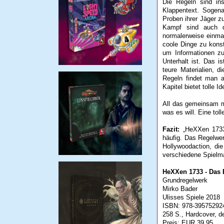
Die Regeln sind in
Klappentext. Sogen
Proben ihrer Jäger z
Kampf sind auch die
normalerweise einma
coole Dinge zu konst
um Informationen zu
Unterhalt ist. Das 
teure Materialien, d
Regeln findet man a
Kapitel bietet tolle 
All das gemeinsam m
was es will. Eine tol
Fazit:
„HeXXen 1733“
häufig. Das Regelwerk
Hollywoodaction, die
verschiedene Spielma
HeXXen 1733 - Das 
Grundregelwerk
Mirko Bader
Ulisses Spiele 2018
ISBN: 978-39575292
258 S., Hardcover, d
Preis: EUR 39,95