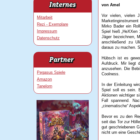
von Amel
Vor vielen, vielen 
Mitarbeit
Marketinginstrument
Rezi - Exemplare
Mirko Bader ein Roll
Impressum
Spiel hieß „HeXXen 
Jäger bezeichnen, M
Datenschutz
anschließend zu Uli
daraus zu machen. S
Hübsch ist es gewo
Aufdruck. Mir liegt
anzusehen. Die Bebil
Pegasus Spiele
Coolness.
Amazon
In der Einleitung wi
Tanelorn
Spiel soll es sein. 
Aktionen wichtiger s
Fall spannend. Nac
„cinematische“ Aspekt
Bevor es zu den Reg
seit das Tor zur Höll
gut geschriebenen G
nicht um eine Gesch