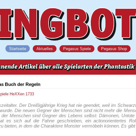
Startseite
Aktuelles
Pegasus Spiele
Pegasus Shop
as Buch der Regeln
spiele
HeXXen 1733
eitalter. Der Dreißigjährige Krieg hat nie geendet, weil im Schwarz
t wurde. Die neuen Gegner der Menschen sind nicht mehr die Mensc
 der Menschen sind Gegner des Lebens selbst: Dämonen, Untote
 es sich auf die Fahne geschrieben, ein actionorientertes Roll
u bieten, in dem die Charaktere Monster vermöbeln können. Es gibt