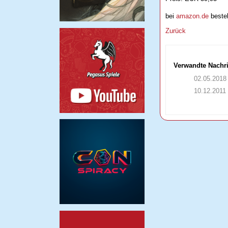
bei
amazon.de
bestel
Zurück
Verwandte Nachr
02.05.2018
10.12.2011