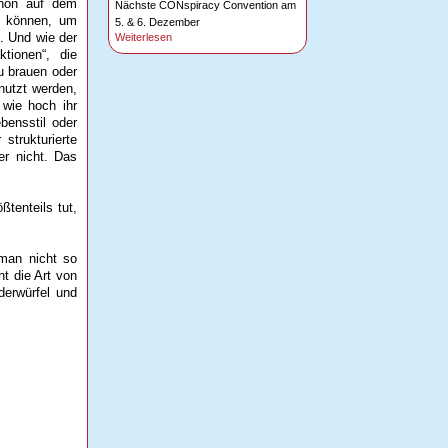
chon auf dem
Nächste CONspiracy Convention am
n können, um
5. & 6. Dezember
. Und wie der
Weiterlesen
ktionen“, die
u brauen oder
nutzt werden,
 wie hoch ihr
bensstil oder
strukturierte
er nicht. Das
tenteils tut,
man nicht so
ht die Art von
derwürfel und