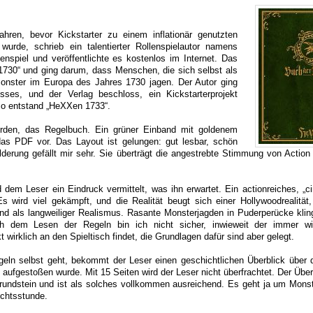
Jahren, bevor Kickstarter zu einem inflationär genutzten
 wurde, schrieb ein talentierter Rollenspielautor namens
enspiel und veröffentlichte es kostenlos im Internet. Das
1730“ und ging darum, dass Menschen, die sich selbst als
onster im Europa des Jahres 1730 jagen. Der Autor ging
sses, und der Verlag beschloss, ein Kickstarterprojekt
o entstand „HeXXen 1733“.
rden, das Regelbuch. Ein grüner Einband mit goldenem
 das PDF vor. Das Layout ist gelungen: gut lesbar, schön
derung gefällt mir sehr. Sie überträgt die angestrebte Stimmung von Action
rd dem Leser ein Eindruck vermittelt, was ihn erwartet. Ein actionreiches, „
Es wird viel gekämpft, und die Realität beugt sich einer Hollywoodrealität,
ind als langweiliger Realismus. Rasante Monsterjagden in Puderperücke klin
h dem Lesen der Regeln bin ich nicht sicher, inwieweit der immer wi
 wirklich an den Spieltisch findet, die Grundlagen dafür sind aber gelegt.
eln selbst geht, bekommt der Leser einen geschichtlichen Überblick über 
e aufgestoßen wurde. Mit 15 Seiten wird der Leser nicht überfrachtet. Der Über
rundstein und ist als solches vollkommen ausreichend. Es geht ja um Mons
ichtsstunde.