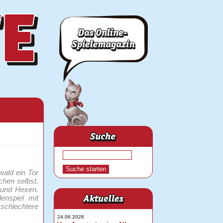
wald ein Tor
hen selbst.
 und Hexen.
enspiel mit
 schlechtere
24.06.2026