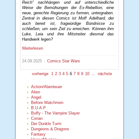
Reich“ nachhängen und auf unterschiedliche
Weise die Bemühungen der Ex-Rebellion, eine
neue, gerechte Regierung zu formen, untergraben.
Zentral in diesen Comics ist Moff Adelhard, der
auch bereit ist, fragwürdige Bündnisse zu
schließen, um sein Ziel zu erreichen. Können ihm
Luke, Leia und ihre Mitstreiter diesmal das
Handwerk legen?
Weiterlesen
24.09.2025
Comics
Star Wars
vorherige
1
2
3
4
5
6
7
8
9
10
…
nächste
Action/Abenteuer
Alien
Angel
Before Watchmen
B.U.A.P
Buffy - The Vampire Slayer
Conan
Der Dunkle Turm
Dungeons & Dragons
Fantasy