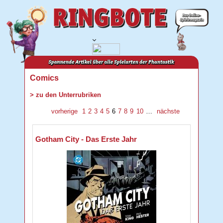
Comics
> zu den Unterrubriken
vorherige
1
2
3
4
5
6
7
8
9
10
…
nächste
Gotham City - Das Erste Jahr