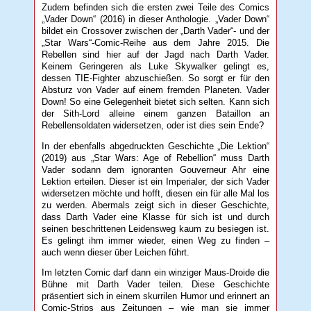
Zudem befinden sich die ersten zwei Teile des Comics
„Vader Down“ (2016) in dieser Anthologie. „Vader Down“
bildet ein Crossover zwischen der „Darth Vader“- und der
„Star Wars“-Comic-Reihe aus dem Jahre 2015. Die
Rebellen sind hier auf der Jagd nach Darth Vader.
Keinem Geringeren als Luke Skywalker gelingt es,
dessen TIE-Fighter abzuschießen. So sorgt er für den
Absturz von Vader auf einem fremden Planeten. Vader
Down! So eine Gelegenheit bietet sich selten. Kann sich
der Sith-Lord alleine einem ganzen Bataillon an
Rebellensoldaten widersetzen, oder ist dies sein Ende?
In der ebenfalls abgedruckten Geschichte „Die Lektion“
(2019) aus „Star Wars: Age of Rebellion“ muss Darth
Vader sodann dem ignoranten Gouverneur Ahr eine
Lektion erteilen. Dieser ist ein Imperialer, der sich Vader
widersetzen möchte und hofft, diesen ein für alle Mal los
zu werden. Abermals zeigt sich in dieser Geschichte,
dass Darth Vader eine Klasse für sich ist und durch
seinen beschrittenen Leidensweg kaum zu besiegen ist.
Es gelingt ihm immer wieder, einen Weg zu finden –
auch wenn dieser über Leichen führt.
Im letzten Comic darf dann ein winziger Maus-Droide die
Bühne mit Darth Vader teilen. Diese Geschichte
präsentiert sich in einem skurrilen Humor und erinnert an
Comic-Strips aus Zeitungen – wie man sie immer