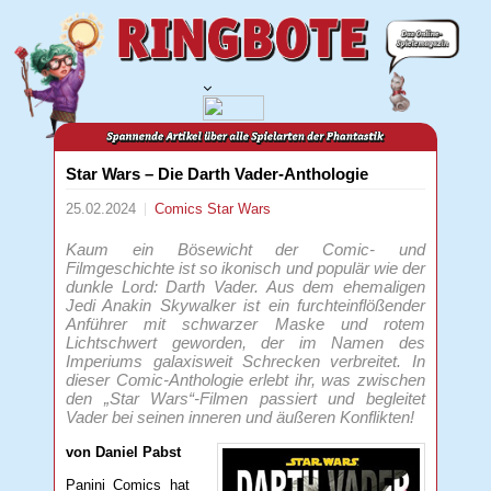
Star Wars – Die Darth Vader-Anthologie
25.02.2024
Comics
Star Wars
Kaum ein Bösewicht der Comic- und
Filmgeschichte ist so ikonisch und populär wie der
dunkle Lord: Darth Vader. Aus dem ehemaligen
Jedi Anakin Skywalker ist ein furchteinflößender
Anführer mit schwarzer Maske und rotem
Lichtschwert geworden, der im Namen des
Imperiums galaxisweit Schrecken verbreitet. In
dieser Comic-Anthologie erlebt ihr, was zwischen
den „Star Wars“-Filmen passiert und begleitet
Vader bei seinen inneren und äußeren Konflikten!
von Daniel Pabst
Panini Comics hat