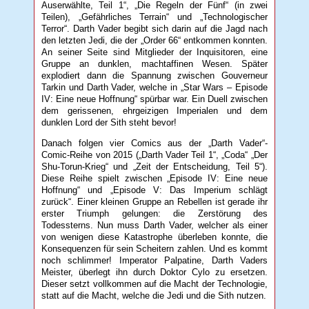
Auserwählte, Teil 1“, „Die Regeln der Fünf“ (in zwei
Teilen), „Gefährliches Terrain“ und „Technologischer
Terror“. Darth Vader begibt sich darin auf die Jagd nach
den letzten Jedi, die der „Order 66“ entkommen konnten.
An seiner Seite sind Mitglieder der Inquisitoren, eine
Gruppe an dunklen, machtaffinen Wesen. Später
explodiert dann die Spannung zwischen Gouverneur
Tarkin und Darth Vader, welche in „Star Wars – Episode
IV: Eine neue Hoffnung“ spürbar war. Ein Duell zwischen
dem gerissenen, ehrgeizigen Imperialen und dem
dunklen Lord der Sith steht bevor!
Danach folgen vier Comics aus der „Darth Vader“-
Comic-Reihe von 2015 („Darth Vader Teil 1“, „Coda“ „Der
Shu-Torun-Krieg“ und „Zeit der Entscheidung, Teil 5“).
Diese Reihe spielt zwischen „Episode IV: Eine neue
Hoffnung“ und „Episode V: Das Imperium schlägt
zurück“. Einer kleinen Gruppe an Rebellen ist gerade ihr
erster Triumph gelungen: die Zerstörung des
Todessterns. Nun muss Darth Vader, welcher als einer
von wenigen diese Katastrophe überleben konnte, die
Konsequenzen für sein Scheitern zahlen. Und es kommt
noch schlimmer! Imperator Palpatine, Darth Vaders
Meister, überlegt ihn durch Doktor Cylo zu ersetzen.
Dieser setzt vollkommen auf die Macht der Technologie,
statt auf die Macht, welche die Jedi und die Sith nutzen.