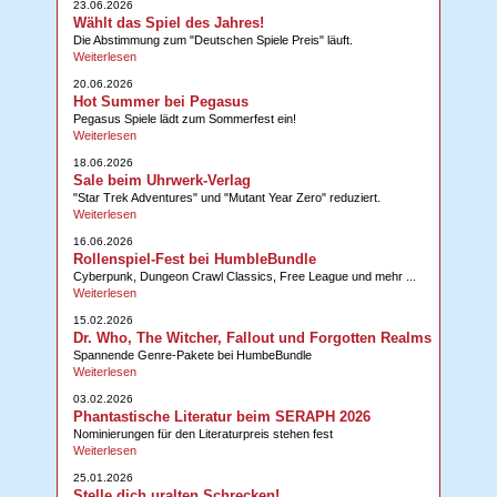
23.06.2026
Wählt das Spiel des Jahres!
Die Abstimmung zum "Deutschen Spiele Preis" läuft.
Weiterlesen
20.06.2026
Hot Summer bei Pegasus
Pegasus Spiele lädt zum Sommerfest ein!
Weiterlesen
18.06.2026
Sale beim Uhrwerk-Verlag
"Star Trek Adventures" und "Mutant Year Zero" reduziert.
Weiterlesen
16.06.2026
Rollenspiel-Fest bei HumbleBundle
Cyberpunk, Dungeon Crawl Classics, Free League und mehr ...
Weiterlesen
15.02.2026
Dr. Who, The Witcher, Fallout und Forgotten Realms
Spannende Genre-Pakete bei HumbeBundle
Weiterlesen
03.02.2026
Phantastische Literatur beim SERAPH 2026
Nominierungen für den Literaturpreis stehen fest
Weiterlesen
25.01.2026
Stelle dich uralten Schrecken!