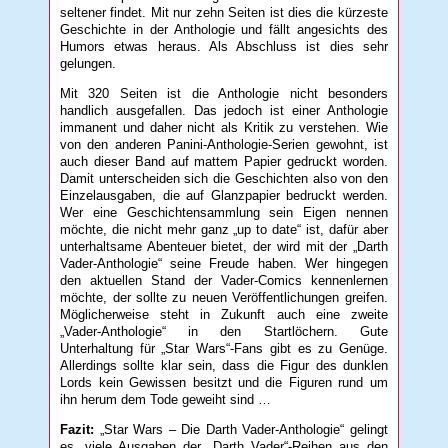
seltener findet. Mit nur zehn Seiten ist dies die kürzeste
Geschichte in der Anthologie und fällt angesichts des
Humors etwas heraus. Als Abschluss ist dies sehr
gelungen.
Mit 320 Seiten ist die Anthologie nicht besonders
handlich ausgefallen. Das jedoch ist einer Anthologie
immanent und daher nicht als Kritik zu verstehen. Wie
von den anderen Panini-Anthologie-Serien gewohnt, ist
auch dieser Band auf mattem Papier gedruckt worden.
Damit unterscheiden sich die Geschichten also von den
Einzelausgaben, die auf Glanzpapier bedruckt werden.
Wer eine Geschichtensammlung sein Eigen nennen
möchte, die nicht mehr ganz „up to date“ ist, dafür aber
unterhaltsame Abenteuer bietet, der wird mit der „Darth
Vader-Anthologie“ seine Freude haben. Wer hingegen
den aktuellen Stand der Vader-Comics kennenlernen
möchte, der sollte zu neuen Veröffentlichungen greifen.
Möglicherweise steht in Zukunft auch eine zweite
„Vader-Anthologie“ in den Startlöchern. Gute
Unterhaltung für „Star Wars“-Fans gibt es zu Genüge.
Allerdings sollte klar sein, dass die Figur des dunklen
Lords kein Gewissen besitzt und die Figuren rund um
ihn herum dem Tode geweiht sind …
Fazit:
„Star Wars – Die Darth Vader-Anthologie“ gelingt
es, viele Ausgaben der „Darth Vader“-Reihen aus den