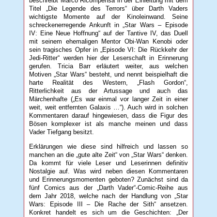
beschreibt Marco Ricompensa in der Einleitung mit dem
Titel „Die Legende des Terrors“ über Darth Vaders
wichtigste Momente auf der Kinoleinwand. Seine
schreckenerregende Ankunft in „Star Wars – Episode
IV: Eine Neue Hoffnung“ auf der Tantive IV, das Duell
mit seinem ehemaligen Mentor Obi-Wan Kenobi oder
sein tragisches Opfer in „Episode VI: Die Rückkehr der
Jedi-Ritter“ werden hier der Leserschaft in Erinnerung
gerufen. Tricia Barr erläutert weiter, aus welchen
Motiven „Star Wars“ besteht, und nennt beispielhaft die
harte Realität des Western, „Flash Gordon“,
Ritterlichkeit aus der Artussage und auch das
Märchenhafte („Es war einmal vor langer Zeit in einer
weit, weit entfernten Galaxis …“). Auch wird in solchen
Kommentaren darauf hingewiesen, dass die Figur des
Bösen komplexer ist als manche meinen und dass
Vader Tiefgang besitzt.
Erklärungen wie diese sind hilfreich und lassen so
manchen an die „gute alte Zeit“ von „Star Wars“ denken.
Da kommt für viele Leser und Leserinnen definitiv
Nostalgie auf. Was wird neben diesen Kommentaren
und Erinnerungsmomenten geboten? Zunächst sind da
fünf Comics aus der „Darth Vader“-Comic-Reihe aus
dem Jahr 2018, welche nach der Handlung von „Star
Wars: Episode III – Die Rache der Sith“ ansetzen.
Konkret handelt es sich um die Geschichten: „Der