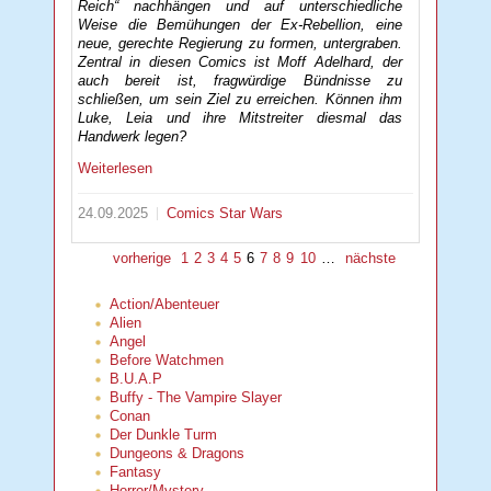
Reich“ nachhängen und auf unterschiedliche
Weise die Bemühungen der Ex-Rebellion, eine
neue, gerechte Regierung zu formen, untergraben.
Zentral in diesen Comics ist Moff Adelhard, der
auch bereit ist, fragwürdige Bündnisse zu
schließen, um sein Ziel zu erreichen. Können ihm
Luke, Leia und ihre Mitstreiter diesmal das
Handwerk legen?
Weiterlesen
24.09.2025
Comics
Star Wars
vorherige
1
2
3
4
5
6
7
8
9
10
…
nächste
Action/Abenteuer
Alien
Angel
Before Watchmen
B.U.A.P
Buffy - The Vampire Slayer
Conan
Der Dunkle Turm
Dungeons & Dragons
Fantasy
Horror/Mystery