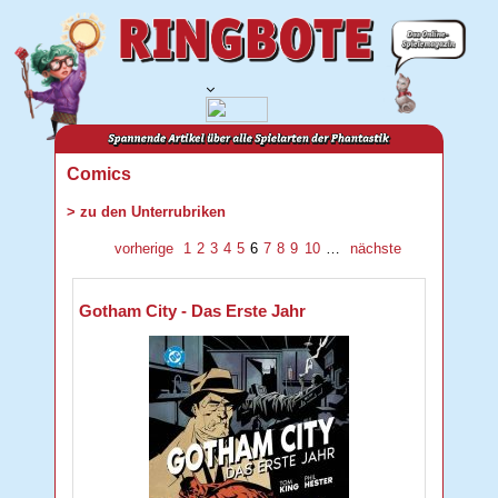
Comics
> zu den Unterrubriken
vorherige
1
2
3
4
5
6
7
8
9
10
…
nächste
Gotham City - Das Erste Jahr