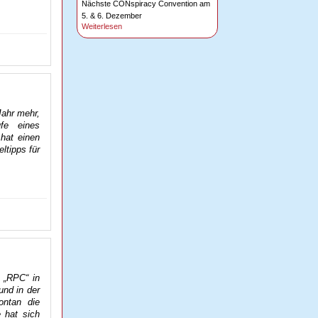
Nächste CONspiracy Convention am
5. & 6. Dezember
Weiterlesen
Jahr mehr,
ufe eines
hat einen
eltipps für
 „RPC“ in
und in der
ontan die
e hat sich