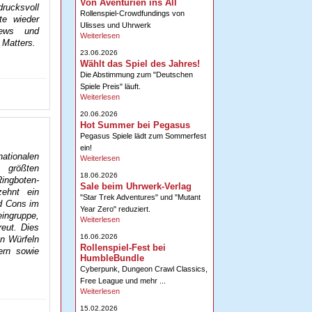
Von Aventurien ins All
drucksvoll
Rollenspiel-Crowdfundings von
te wieder
Ulisses und Uhrwerk
News und
Weiterlesen
 Matters.
23.06.2026
Wählt das Spiel des Jahres!
Die Abstimmung zum "Deutschen
Spiele Preis" läuft.
Weiterlesen
20.06.2026
Hot Summer bei Pegasus
Pegasus Spiele lädt zum Sommerfest
ein!
ationalen
Weiterlesen
 größten
18.06.2026
Ringboten-
Sale beim Uhrwerk-Verlag
ehnt ein
"Star Trek Adventures" und "Mutant
nd Cons im
Year Zero" reduziert.
eingruppe,
Weiterlesen
reut. Dies
16.06.2026
en Würfeln
Rollenspiel-Fest bei
ern sowie
HumbleBundle
Cyberpunk, Dungeon Crawl Classics,
Free League und mehr ...
Weiterlesen
15.02.2026