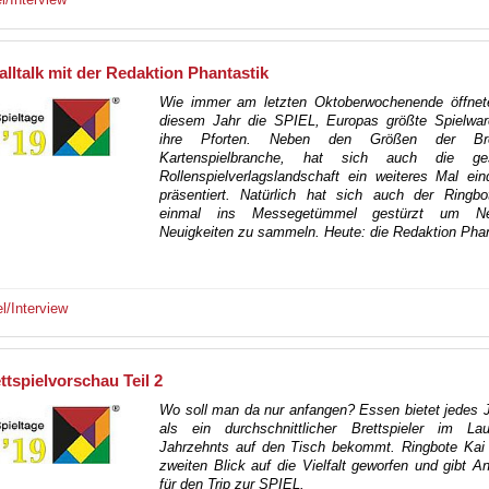
lltalk mit der Redaktion Phantastik
Wie immer am letzten Oktoberwochenende öffnet
diesem Jahr die SPIEL, Europas größte Spielwa
ihre Pforten. Neben den Größen der Br
Kartenspielbranche, hat sich auch die ge
Rollenspielverlagslandschaft ein weiteres Mal ein
präsentiert. Natürlich hat sich auch der Ringbo
einmal ins Messegetümmel gestürzt um 
Neuigkeiten zu sammeln. Heute: die Redaktion Phan
el/Interview
ttspielvorschau Teil 2
Wo soll man da nur anfangen? Essen bietet jedes 
als ein durchschnittlicher Brettspieler im La
Jahrzehnts auf den Tisch bekommt. Ringbote Kai 
zweiten Blick auf die Vielfalt geworfen und gibt An
für den Trip zur SPIEL.