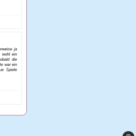
rweise ja
 wohl ein
obald die
te war ein
ue Spiele