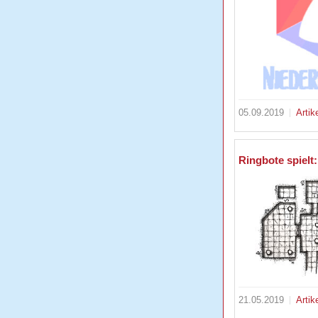
05.09.2019
Artik
Ringbote spielt
21.05.2019
Artik