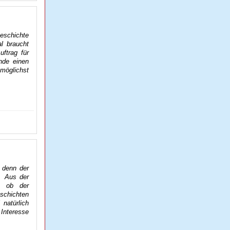
schichte
l braucht
ftrag für
nde einen
 möglichst
 denn der
. Aus der
n, ob der
chichten
 natürlich
 Interesse