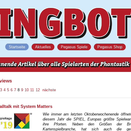
Startseite
Aktuelles
Pegasus Spiele
Pegasus Shop
rviews
3
4
5
6
7
8
9
10
11
12
nächste
lltalk mit System Matters
Wie immer am letzten Oktoberwochenende öffnet
diesem Jahr die SPIEL, Europas größte Spielwa
ihre Pforten. Neben den Größen der Br
Kartenspielbranche, hat sich auch die ge