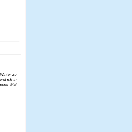
Winter zu
nd ich in
dieses Mal