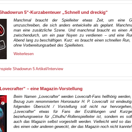
Shadowrun 5“-Kurzabenteuer „Schnell und dreckig“
Manchmal braucht der Spielleiter etwas Zeit, um eine Ge
umzuschreiben, die sich anders entwickelte als geplant. Manchma
man eine zusätzliche Szene. Und manchmal braucht es einen Au
zwischendurch, um ein paar Nuyen zu verdienen – und eine Ru
Abend lang zu beschäftigen. Kurz: es braucht einen schnellen Run,
ohne Vorbereitungsarbeit des Spielleiters.
Weiterlesen
nspiele
Shadowrun 5
Artikel/Interview
ovecrafter“ – eine Magazin-Vorstellung
Beim Namen „Lovecrafter“ werden Lovecraft-Fans hellhörig werden,
Bezug zum renommierten Horrorautor H. P. Lovecraft ist eindeutig
folgenden Übersicht / Vorstellung soll nicht nur hervorgehe
„Lovecrafter“ etwas für Fans der Erzählungen und Kurzges
beziehungsweise für „Cthulhu“-Rollenspielleiter ist, sondern es soll
auch das Magazin selbst vorgestellt werden. Vielleicht wird so das
des einen oder anderen geweckt, der das Magazin noch nicht kannte!