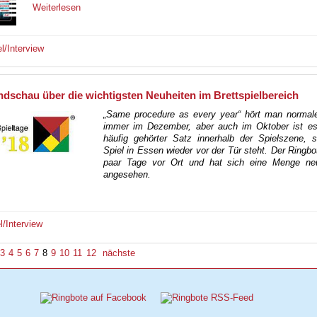
Weiterlesen
el/Interview
dschau über die wichtigsten Neuheiten im Brettspielbereich
„Same procedure as every year“ hört man normale
immer im Dezember, aber auch im Oktober ist es
häufig gehörter Satz innerhalb der Spielszene, s
Spiel in Essen wieder vor der Tür steht. Der Ringbo
paar Tage vor Ort und hat sich eine Menge ne
angesehen.
l/Interview
3
4
5
6
7
8
9
10
11
12
nächste