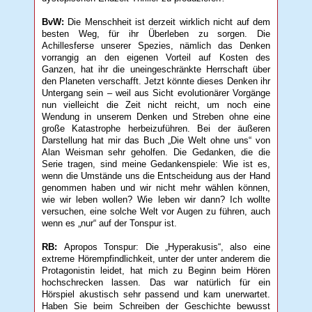
BvW:
Die Menschheit ist derzeit wirklich nicht auf dem
besten Weg, für ihr Überleben zu sorgen. Die
Achillesferse unserer Spezies, nämlich das Denken
vorrangig an den eigenen Vorteil auf Kosten des
Ganzen, hat ihr die uneingeschränkte Herrschaft über
den Planeten verschafft. Jetzt könnte dieses Denken ihr
Untergang sein – weil aus Sicht evolutionärer Vorgänge
nun vielleicht die Zeit nicht reicht, um noch eine
Wendung in unserem Denken und Streben ohne eine
große Katastrophe herbeizuführen. Bei der äußeren
Darstellung hat mir das Buch „Die Welt ohne uns“ von
Alan Weisman sehr geholfen. Die Gedanken, die die
Serie tragen, sind meine Gedankenspiele: Wie ist es,
wenn die Umstände uns die Entscheidung aus der Hand
genommen haben und wir nicht mehr wählen können,
wie wir leben wollen? Wie leben wir dann? Ich wollte
versuchen, eine solche Welt vor Augen zu führen, auch
wenn es „nur“ auf der Tonspur ist.
RB:
Apropos Tonspur: Die „Hyperakusis“, also eine
extreme Hörempfindlichkeit, unter der unter anderem die
Protagonistin leidet, hat mich zu Beginn beim Hören
hochschrecken lassen. Das war natürlich für ein
Hörspiel akustisch sehr passend und kam unerwartet.
Haben Sie beim Schreiben der Geschichte bewusst