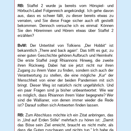
RB:
Staffel 2 wurde ja bereits vom Hörspiel- und
Hörbuch-Label Folgenreich angekündigt. Ich gehe davon
aus, dass es schwer fällt, zu dieser bereits etwas zu
verraten, und Sie diese Frage sicher auch oft gestellt
bekommen. Dennoch versuche ich es einmal: Können
Sie den Hörerinnen und Hörern etwas über Staffel 2
erzählen?
BvW:
Der Untertitel von Tolkiens „Der Hobbit“ ist
bekanntlich „There and back again“. Das trifft es gut; zu
einer guten Geschichte gehören Aufbruch und Heimkehr.
Die erste Staffel zeigt Rhiannons Hinweg, die zweite
ihren Rückweg. Dabei hat sie jetzt nicht nur ihren
Zugang zu ihrem Vater zu finden, sondern sich auch der
Verantwortung zu stellen, die eine mögliche „Kur“ der
Menschheit von einer der beiden Pandemien mit sich
bringt. Dieser Weg ist natürlich nicht ungefährlich. Und
ein paar Fragen sind ja bisher unbeantwortet: Wie war
es möglich, dass Rhiannon ihrem Vater begegnete? Wer
sind die Wallianer, von denen immer wieder die Rede
ist? Darauf sollten sich Antworten finden lassen.
RB:
Zum Abschluss möchte ich ein Zitat anbringen, das
in „Und auf Erden Stille“ mehrfach zu hören ist: „Damit
das Böse sein Ziel erreicht, braucht es nicht mehr, als
dass die Guten zuschauen und nichts tun.“ Ich habe da