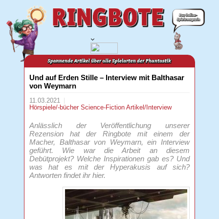
Und auf Erden Stille – Interview mit Balthasar
von Weymarn
11.03.2021
Hörspiele/-bücher
Science-Fiction
Artikel/Interview
Anlässlich der Veröffentlichung unserer
Rezension hat der Ringbote mit einem der
Macher, Balthasar von Weymarn, ein Interview
geführt. Wie war die Arbeit an diesem
Debütprojekt? Welche Inspirationen gab es? Und
was hat es mit der Hyperakusis auf sich?
Antworten findet ihr hier.