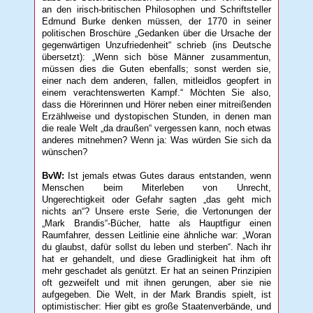
an den irisch-britischen Philosophen und Schriftsteller
Edmund Burke denken müssen, der 1770 in seiner
politischen Broschüre „Gedanken über die Ursache der
gegenwärtigen Unzufriedenheit“ schrieb (ins Deutsche
übersetzt): „Wenn sich böse Männer zusammentun,
müssen dies die Guten ebenfalls; sonst werden sie,
einer nach dem anderen, fallen, mitleidlos geopfert in
einem verachtenswerten Kampf.“ Möchten Sie also,
dass die Hörerinnen und Hörer neben einer mitreißenden
Erzählweise und dystopischen Stunden, in denen man
die reale Welt „da draußen“ vergessen kann, noch etwas
anderes mitnehmen? Wenn ja: Was würden Sie sich da
wünschen?
BvW:
Ist jemals etwas Gutes daraus entstanden, wenn
Menschen beim Miterleben von Unrecht,
Ungerechtigkeit oder Gefahr sagten „das geht mich
nichts an“? Unsere erste Serie, die Vertonungen der
„Mark Brandis“-Bücher, hatte als Hauptfigur einen
Raumfahrer, dessen Leitlinie eine ähnliche war: „Woran
du glaubst, dafür sollst du leben und sterben“. Nach ihr
hat er gehandelt, und diese Gradlinigkeit hat ihm oft
mehr geschadet als genützt. Er hat an seinen Prinzipien
oft gezweifelt und mit ihnen gerungen, aber sie nie
aufgegeben. Die Welt, in der Mark Brandis spielt, ist
optimistischer: Hier gibt es große Staatenverbände, und