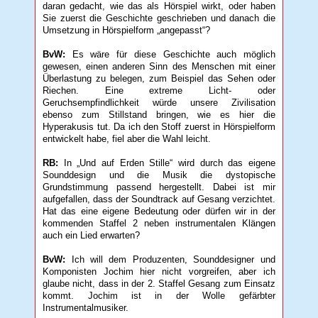
daran gedacht, wie das als Hörspiel wirkt, oder haben
Sie zuerst die Geschichte geschrieben und danach die
Umsetzung in Hörspielform „angepasst“?
BvW:
Es wäre für diese Geschichte auch möglich
gewesen, einen anderen Sinn des Menschen mit einer
Überlastung zu belegen, zum Beispiel das Sehen oder
Riechen. Eine extreme Licht- oder
Geruchsempfindlichkeit würde unsere Zivilisation
ebenso zum Stillstand bringen, wie es hier die
Hyperakusis tut. Da ich den Stoff zuerst in Hörspielform
entwickelt habe, fiel aber die Wahl leicht.
RB:
In „Und auf Erden Stille“ wird durch das eigene
Sounddesign und die Musik die dystopische
Grundstimmung passend hergestellt. Dabei ist mir
aufgefallen, dass der Soundtrack auf Gesang verzichtet.
Hat das eine eigene Bedeutung oder dürfen wir in der
kommenden Staffel 2 neben instrumentalen Klängen
auch ein Lied erwarten?
BvW:
Ich will dem Produzenten, Sounddesigner und
Komponisten Jochim hier nicht vorgreifen, aber ich
glaube nicht, dass in der 2. Staffel Gesang zum Einsatz
kommt. Jochim ist in der Wolle gefärbter
Instrumentalmusiker.