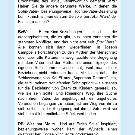
Erschaffung des Virus, verantwortlich gemacht wird?
Haben Sie da andere berühmte Werke, in denen die
Sohn-Vater- beziehungsweise Tochter-Vater-Beziehung
konfliktreich ist, wie es zum Beispiel bei „Star Wars“ der
Fall ist, inspiriert?
BvW:
Eltern-Kind-Beziehungen sind die
archetypischsten, die es gibt, aus ihnen entstehen die
stärksten Konflikte, und das nicht erst seit „Star Wars“.
Alle können sich darin wiederfinden. In Joseph
Campbells Forschungen zu den Mythen der Menschheit
quer über alle Kulturen hinweg tauchte die Begegnung
mit dem Vater und der Mutter als einem Spiegel des
eigenen Selbst immer wieder auf, weil man dieser
Beziehung nicht entrinnen kann. Mir fallen dabei die
Schlussworte von Kal-El aus „Superman Returns“, ein,
die er zu seinem schlafenden Sohn spricht – sie stehen
für die Beziehung von Eltern zu Kindern generell, so,
wie sie sein sollte. Und Rhiannons Weg, ihre Suche
nach ihrem Vater, der angeklagt ist, ein ungeheures
Verbrechen begangen zu haben, ist ein Weg von ihr zu
sich selbst. In der Begegnung mit ihrem Vater wird sie
sich selbst letztendlich ein Stück weit finden.
RB:
Was hat Sie zu „Und auf Erden Stille“ inspiriert,
beziehungsweise woher kam der Wunsch einen
dystopischen Endzeit-Thriller zu produzieren?