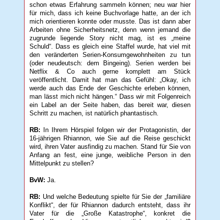
schon etwas Erfahrung sammeln können; neu war hier
für mich, dass ich keine Buchvorlage hatte, an der ich
mich orientieren konnte oder musste. Das ist dann aber
Arbeiten ohne Sicherheitsnetz, denn wenn jemand die
zugrunde liegende Story nicht mag, ist es „meine
Schuld“. Dass es gleich eine Staffel wurde, hat viel mit
den veränderten Serien-Konsumgewohnheiten zu tun
(oder neudeutsch: dem Bingeing). Serien werden bei
Netflix & Co auch gerne komplett am Stück
veröffentlicht. Damit hat man das Gefühl: „Okay, ich
werde auch das Ende der Geschichte erleben können,
man lässt mich nicht hängen.“ Dass wir mit Folgenreich
ein Label an der Seite haben, das bereit war, diesen
Schritt zu machen, ist natürlich phantastisch.
RB:
In Ihrem Hörspiel folgen wir der Protagonistin, der
16-jährigen Rhiannon, wie Sie auf die Reise geschickt
wird, ihren Vater ausfindig zu machen. Stand für Sie von
Anfang an fest, eine junge, weibliche Person in den
Mittelpunkt zu stellen?
BvW:
Ja.
RB:
Und welche Bedeutung spielte für Sie der „familiäre
Konflikt“, der für Rhiannon dadurch entsteht, dass ihr
Vater für die „Große Katastrophe“, konkret die