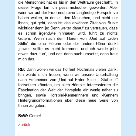
die Menschheit hat es bis in den Weltraum geschafft. In
dieser Frage bin ich pessimistischer geworden. Aber
wenn wir auf der Erde noch eine langfristige Perspektive
haben wollen, in der es den Menschen, und nicht nur
ihnen, gut geht, dann ist das erwähnte Zitat von Burke
wichtiger denn je: Denn weiter darauf zu vertrauen, dass
es schon irgendwie hinhauen wird, führt zu nichts
Gutem. Wenn nach dem Hören von „Und auf Erden
Stille“ die eine Hörerin oder der andere Hörer denkt
„soweit sollte es nicht kommen, und ich werde jetzt
etwas dazu tun“, und das dann auch umsetzt, dann freut
mich das.
RB:
Dann wollen wir das hoffen! Nochmals vielen Dank.
Ich würde mich freuen, wenn wir unsere Unterhaltung
nach Erscheinen von „Und auf Erden Stille – Staffel 2“
fortsetzen könnten, um allen Hörspiel-Interessierten die
Faszination der Welt der Hörspiele ein wenig näher zu
bringen, sowie Hörspiel-Kennerinnern und -Kennern
Hintergrundinformationen über diese neue Serie von
Ihnen zu geben.
BvW:
Gerne!
Zurück