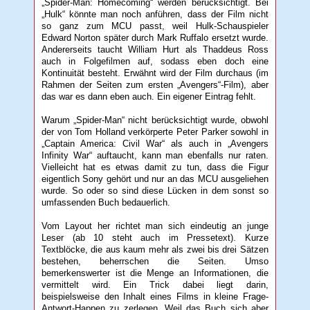
„Spider-Man: Homecoming“ werden berücksichtigt. Bei
„Hulk“ könnte man noch anführen, dass der Film nicht
so ganz zum MCU passt, weil Hulk-Schauspieler
Edward Norton später durch Mark Ruffalo ersetzt wurde.
Andererseits taucht William Hurt als Thaddeus Ross
auch in Folgefilmen auf, sodass eben doch eine
Kontinuität besteht. Erwähnt wird der Film durchaus (im
Rahmen der Seiten zum ersten „Avengers“-Film), aber
das war es dann eben auch. Ein eigener Eintrag fehlt.
Warum „Spider-Man“ nicht berücksichtigt wurde, obwohl
der von Tom Holland verkörperte Peter Parker sowohl in
„Captain America: Civil War“ als auch in „Avengers
Infinity War“ auftaucht, kann man ebenfalls nur raten.
Vielleicht hat es etwas damit zu tun, dass die Figur
eigentlich Sony gehört und nur an das MCU ausgeliehen
wurde. So oder so sind diese Lücken in dem sonst so
umfassenden Buch bedauerlich.
Vom Layout her richtet man sich eindeutig an junge
Leser (ab 10 steht auch im Pressetext). Kurze
Textblöcke, die aus kaum mehr als zwei bis drei Sätzen
bestehen, beherrschen die Seiten. Umso
bemerkenswerter ist die Menge an Informationen, die
vermittelt wird. Ein Trick dabei liegt darin,
beispielsweise den Inhalt eines Films in kleine Frage-
Antwort-Happen zu zerlegen. Weil das Buch sich aber