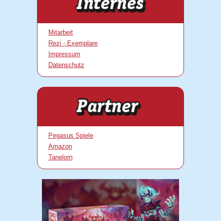
Mitarbeit
Rezi - Exemplare
Impressum
Datenschutz
Pegasus Spiele
Amazon
Tanelorn