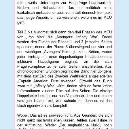
(die jeweils Unterfragen zur Hauptfrage beantworten),
Bildern und Schautafeln. Das ist natürlich nicht
lexikalisch umfassend, aber vermittelt dennoch kompakt
das nötige Wissen, um zu verstehen, worum es im MCU
geht.
Teil 2 bis 4 widmet sich dann den drei Phasen des MCU
von „Iron Man“ bis „Avengers: Infinity War“. Dabei
werden den Filmen der Phase 1 und 2 je sechs Seiten
spendiert, denen der Phase 3 überwiegend nur vier und
den wichtigen „Avengers“-Filme je zehn Seiten, wobei
jeder Eintrag mit einer doppelseitigen Inhaltsübersicht
inklusive Hauptfiguren beginnt, an die sich
Fragenkomplexe zu je zwei Seiten anschließen. Aus
chronologischen Gründen beginnt der Band hier übrigens
mit dem zur Zeit des Zweiten Weltkriegs angesiedelten
„Captain America: Frist Avenger“. Obwohl das Buch
zwar mit „Infinity War“ wirbt, finden sich de facto keine
Informationen zu dem Film auf den Seiten. Die einzige
Doppelseite besteht nur aus Vorschaubildern und einem
winzigen Teaser-Text, was schade ist, denn so ist das
Buch irgendwie nicht komplett.
Wobei: Das ist es sowieso nicht. Aus Gründen, die sich
nicht ganz nachvollziehen lassen, fehlen zwei Filme in
der Auflistung. Weder „Der unglaubliche Hulk“, noch