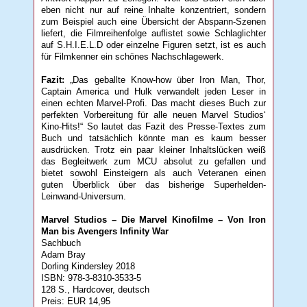
eben nicht nur auf reine Inhalte konzentriert, sondern
zum Beispiel auch eine Übersicht der Abspann-Szenen
liefert, die Filmreihenfolge auflistet sowie Schlaglichter
auf S.H.I.E.L.D oder einzelne Figuren setzt, ist es auch
für Filmkenner ein schönes Nachschlagewerk.
Fazit:
„Das geballte Know-how über Iron Man, Thor,
Captain America und Hulk verwandelt jeden Leser in
einen echten Marvel-Profi. Das macht dieses Buch zur
perfekten Vorbereitung für alle neuen Marvel Studios‘
Kino-Hits!“ So lautet das Fazit des Presse-Textes zum
Buch und tatsächlich könnte man es kaum besser
ausdrücken. Trotz ein paar kleiner Inhaltslücken weiß
das Begleitwerk zum MCU absolut zu gefallen und
bietet sowohl Einsteigern als auch Veteranen einen
guten Überblick über das bisherige Superhelden-
Leinwand-Universum.
Marvel Studios – Die Marvel Kinofilme – Von Iron
Man bis Avengers Infinity War
Sachbuch
Adam Bray
Dorling Kindersley 2018
ISBN: 978-3-8310-3533-5
128 S., Hardcover, deutsch
Preis: EUR 14,95