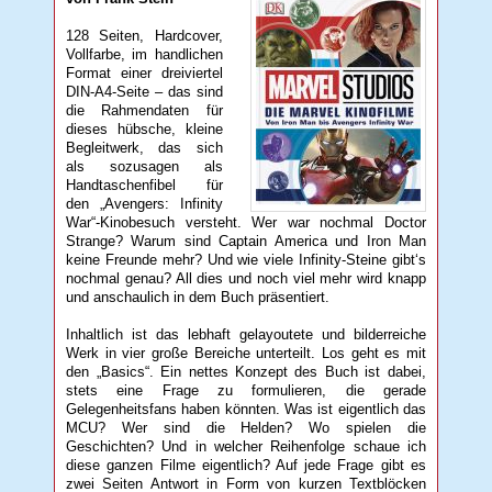
128 Seiten, Hardcover,
Vollfarbe, im handlichen
Format einer dreiviertel
DIN-A4-Seite – das sind
die Rahmendaten für
dieses hübsche, kleine
Begleitwerk, das sich
als sozusagen als
Handtaschenfibel für
den „Avengers: Infinity
War“-Kinobesuch versteht. Wer war nochmal Doctor
Strange? Warum sind Captain America und Iron Man
keine Freunde mehr? Und wie viele Infinity-Steine gibt‘s
nochmal genau? All dies und noch viel mehr wird knapp
und anschaulich in dem Buch präsentiert.
Inhaltlich ist das lebhaft gelayoutete und bilderreiche
Werk in vier große Bereiche unterteilt. Los geht es mit
den „Basics“. Ein nettes Konzept des Buch ist dabei,
stets eine Frage zu formulieren, die gerade
Gelegenheitsfans haben könnten. Was ist eigentlich das
MCU? Wer sind die Helden? Wo spielen die
Geschichten? Und in welcher Reihenfolge schaue ich
diese ganzen Filme eigentlich? Auf jede Frage gibt es
zwei Seiten Antwort in Form von kurzen Textblöcken