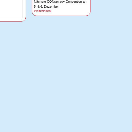
Nächste CONspiracy Convention am
5. & 6. Dezember
Weiterlesen