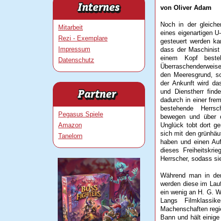
von Oliver Adam
Noch in der gleiche
Mitarbeit
eines eigenartigen 
Rezi - Exemplare
gesteuert werden ka
Impressum
dass der Maschinist
einem Kopf beste
Datenschutz
Überraschenderweise
den Meeresgrund, so
der Ankunft wird da
und Dienstherr find
dadurch in einer fre
bestehende Herrsc
Pegasus Spiele
bewegen und über d
Amazon
Unglück tobt dort ge
sich mit den grünhäu
Tanelorn
haben und einen Auf
dieses Freiheitskr
Herrscher, sodass si
Während man in den
werden diese im Lauf
ein wenig an H. G. We
Langs Filmklassike
Machenschaften regie
Bann und hält einige