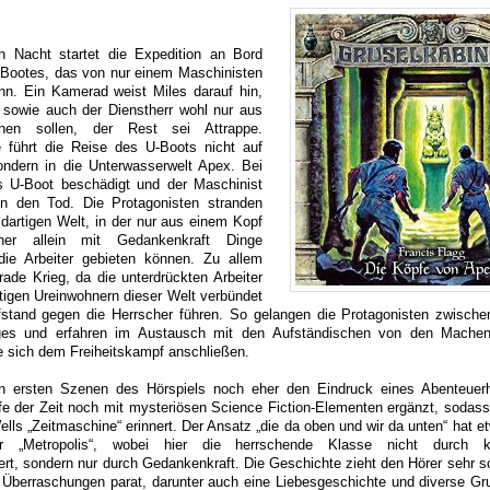
n Nacht startet die Expedition an Bord
U-Bootes, das von nur einem Maschinisten
nn. Ein Kamerad weist Miles darauf hin,
 sowie auch der Dienstherr wohl nur aus
hen sollen, der Rest sei Attrappe.
 führt die Reise des U-Boots nicht auf
ndern in die Unterwasserwelt Apex. Bei
s U-Boot beschädigt und der Maschinist
en den Tod. Die Protagonisten stranden
mdartigen Welt, in der nur aus einem Kopf
her allein mit Gedankenkraft Dinge
ie Arbeiter gebieten können. Zu allem
rade Krieg, da die unterdrückten Arbeiter
tigen Ureinwohnern dieser Welt verbündet
stand gegen die Herrscher führen. So gelangen die Protagonisten zwische
ieges und erfahren im Austausch mit den Aufständischen von den Machen
e sich dem Freiheitskampf anschließen.
 ersten Szenen des Hörspiels noch eher den Eindruck eines Abenteuerhö
e der Zeit noch mit mysteriösen Science Fiction-Elementen ergänzt, sodass
lls „Zeitmaschine“ erinnert. Der Ansatz „die da oben und wir da unten“ hat e
r „Metropolis“, wobei hier die herrschende Klasse nicht durch kap
rt, sondern nur durch Gedankenkraft. Die Geschichte zieht den Hörer sehr sch
 Überraschungen parat, darunter auch eine Liebesgeschichte und diverse Gr