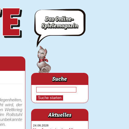
legenheiten,
t wird, der
n Weltkrieg
im Rollstuhl
 unbekannte
nen.
24.06.2026