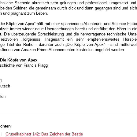
öhnliche Szenerie akustisch sehr gelungen und professionell umgesetzt und
 beiden Söldner, die gemeinsam durch dick und dünn gegangen sind und sic
ch und prägnant zum Leben.
Die Köpfe von Apex“ hält mit einer spannenden Abenteuer- und Science Ficti
fzeit immer wieder neue Überraschungen bereit und entführt den Hörer in ein
t. Die überzeugende Sprechleistung und die hervorragende technische Ums
reizvollen Hörgenuss. Insgesamt ein sehr empfehlenswertes Hörspi
nige Titel der Reihe – darunter auch „Die Köpfe von Apex“ – sind mittlerwe
 können von Amazon-Prime-Abonnementen kostenlos angehört werden.
 Die Köpfe von Apex
schichte von Francis Flagg
31
eutsch
len
ichten
Gruselkabinett 142: Das Zeichen der Bestie