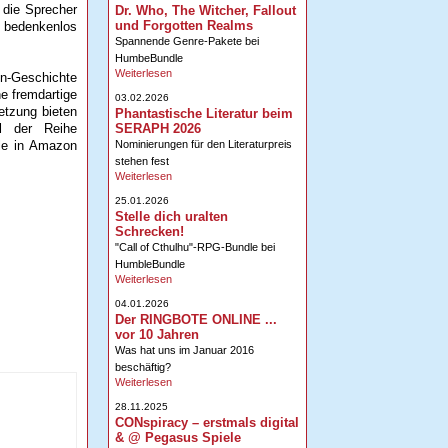
 die Sprecher
Dr. Who, The Witcher, Fallout
und Forgotten Realms
h bedenkenlos
Spannende Genre-Pakete bei
HumbeBundle
Weiterlesen
on-Geschichte
e fremdartige
03.02.2026
etzung bieten
Phantastische Literatur beim
SERAPH 2026
el der Reihe
Nominierungen für den Literaturpreis
ile in Amazon
stehen fest
Weiterlesen
25.01.2026
Stelle dich uralten
Schrecken!
"Call of Cthulhu"-RPG-Bundle bei
HumbleBundle
Weiterlesen
04.01.2026
Der RINGBOTE ONLINE ...
vor 10 Jahren
Was hat uns im Januar 2016
beschäftig?
Weiterlesen
28.11.2025
CONspiracy – erstmals digital
& @ Pegasus Spiele