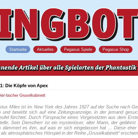
Startseite
Aktuelles
Pegasus Spiele
Pegasus Shop
31: Die Köpfe von Apex
ele/-bücher
Gruselkabinett
stus Miles ist im New York des Jahres 1927 auf der Suche nach Ge
 und bewirbt sich auf eine Zeitungsanzeige, in der jemand gesuch
ufel fürchtet. Durch Fürsprache eines Vorgesetzten aus dem Erste
lle. Sein Dienstherr ist ein mysteriöser, alter Mann, der gelähmt 
am dämmert es ihm, auf was er sich eingelassen hat … Diese eher
 als atmosphärisches Hörspiel in der Reihe „Gruselkabinett“ erschie