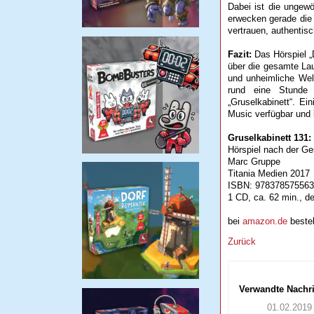
Dabei ist die ungew
erwecken gerade die
vertrauen, authentis
Fazit:
Das Hörspiel „
über die gesamte Lau
und unheimliche Wel
rund eine Stunde 
„Gruselkabinett“. Ei
Music verfügbar und
Gruselkabinett 131:
Hörspiel nach der Ge
Marc Gruppe
Titania Medien 2017
ISBN: 97837857556
1 CD, ca. 62 min., d
bei
amazon.de
bestel
Zurück
Verwandte Nachr
01.02.2019