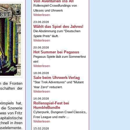
Von Aventurien ins All
Rollenspiel-Crowdfundings von
Ulisses und Uhrwerk
Weiterlesen
23.06.2026
Wählt das Spiel des Jahres!
Die Abstimmung zum "Deutschen
Spiele Preis" läuft.
Weiterlesen
20.06.2026
Hot Summer bei Pegasus
Pegasus Spiele lädt zum Sommerfest
ein!
Weiterlesen
18.06.2026
Sale beim Uhrwerk-Verlag
"Star Trek Adventures" und "Mutant
n die Fronten
Year Zero" reduziert.
schaften der
Weiterlesen
16.06.2026
Rollenspiel-Fest bei
rspiels hat,
HumbleBundle
 die Szenerie
Cyberpunk, Dungeon Crawl Classics,
twas von Fritz
Free League und mehr ...
italistische
Weiterlesen
nell in ihren
uselelemente.
15.02.2026