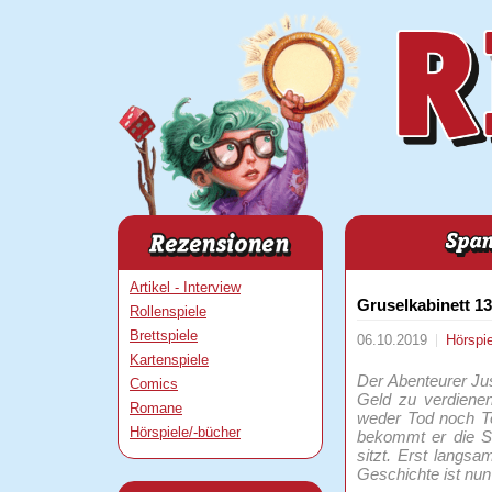
Artikel - Interview
Gruselkabinett 1
Rollenspiele
Brettspiele
06.10.2019
Hörspi
Kartenspiele
Der Abenteurer Ju
Comics
Geld zu verdienen
Romane
weder Tod noch Te
Hörspiele/-bücher
bekommt er die Ste
sitzt. Erst langs
Geschichte ist nun