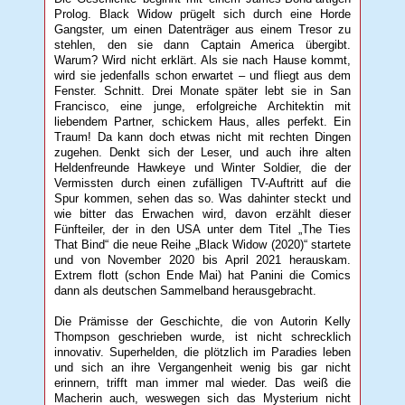
Prolog. Black Widow prügelt sich durch eine Horde
Gangster, um einen Datenträger aus einem Tresor zu
stehlen, den sie dann Captain America übergibt.
Warum? Wird nicht erklärt. Als sie nach Hause kommt,
wird sie jedenfalls schon erwartet – und fliegt aus dem
Fenster. Schnitt. Drei Monate später lebt sie in San
Francisco, eine junge, erfolgreiche Architektin mit
liebendem Partner, schickem Haus, alles perfekt. Ein
Traum! Da kann doch etwas nicht mit rechten Dingen
zugehen. Denkt sich der Leser, und auch ihre alten
Heldenfreunde Hawkeye und Winter Soldier, die der
Vermissten durch einen zufälligen TV-Auftritt auf die
Spur kommen, sehen das so. Was dahinter steckt und
wie bitter das Erwachen wird, davon erzählt dieser
Fünfteiler, der in den USA unter dem Titel „The Ties
That Bind“ die neue Reihe „Black Widow (2020)“ startete
und von November 2020 bis April 2021 herauskam.
Extrem flott (schon Ende Mai) hat Panini die Comics
dann als deutschen Sammelband herausgebracht.
Die Prämisse der Geschichte, die von Autorin Kelly
Thompson geschrieben wurde, ist nicht schrecklich
innovativ. Superhelden, die plötzlich im Paradies leben
und sich an ihre Vergangenheit wenig bis gar nicht
erinnern, trifft man immer mal wieder. Das weiß die
Macherin auch, weswegen sich das Mysterium nicht