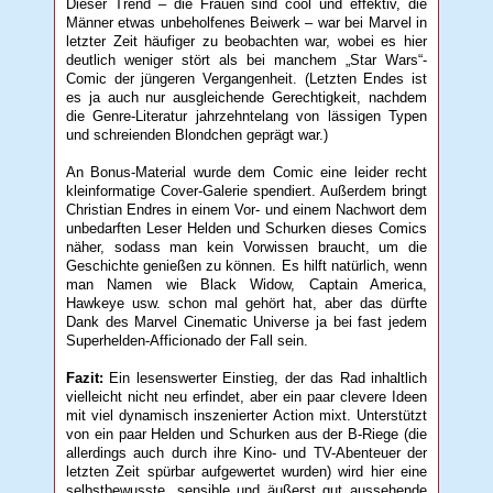
Dieser Trend – die Frauen sind cool und effektiv, die
Männer etwas unbeholfenes Beiwerk – war bei Marvel in
letzter Zeit häufiger zu beobachten war, wobei es hier
deutlich weniger stört als bei manchem „Star Wars“-
Comic der jüngeren Vergangenheit. (Letzten Endes ist
es ja auch nur ausgleichende Gerechtigkeit, nachdem
die Genre-Literatur jahrzehntelang von lässigen Typen
und schreienden Blondchen geprägt war.)
An Bonus-Material wurde dem Comic eine leider recht
kleinformatige Cover-Galerie spendiert. Außerdem bringt
Christian Endres in einem Vor- und einem Nachwort dem
unbedarften Leser Helden und Schurken dieses Comics
näher, sodass man kein Vorwissen braucht, um die
Geschichte genießen zu können. Es hilft natürlich, wenn
man Namen wie Black Widow, Captain America,
Hawkeye usw. schon mal gehört hat, aber das dürfte
Dank des Marvel Cinematic Universe ja bei fast jedem
Superhelden-Afficionado der Fall sein.
Fazit:
Ein lesenswerter Einstieg, der das Rad inhaltlich
vielleicht nicht neu erfindet, aber ein paar clevere Ideen
mit viel dynamisch inszenierter Action mixt. Unterstützt
von ein paar Helden und Schurken aus der B-Riege (die
allerdings auch durch ihre Kino- und TV-Abenteuer der
letzten Zeit spürbar aufgewertet wurden) wird hier eine
selbstbewusste, sensible und äußerst gut aussehende