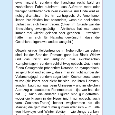
ewig hinzieht, sondern die Handlung recht bald an
zusätzlicher Fahrt aufnimmt, das Auftreten mehr oder
weniger namhafter Schurken inklusive. Am Ende wird es
richtig dramatisch, bis hin zu tragisch. Die Amerikaner
lieben ihre Helden halt besonders, wenn sie seelischen
Ballast mit sich herumtragen. (Okay, im Grunde war die
Entwicklung zwangsläufig – Ähnliches hat man auch
immer mal wieder gelesen oder gesehen –, trotzdem
hätte man sich für Natasha gewünscht, dass die
Geschichte irgendwie anders ausgeht.)
Obwohl einige Heldenfreunde in Nebenrollen zu sehen
sind, ist der Star des Romans ganz klar Black Widow
und das nicht nur aufgrund ihrer akrobatischen
Kampfeinlagen, sondern schlichtweg optisch. Zeichnerin
Elena Casagrande präsentiert Natasha so sympathisch,
so gefühlvoll und so sexy, dass man ihr nicht nur bei der
Verbrecherjagd, sondern sogar beim Kochen zuschauen
würde (sie kocht aber nicht für sich und ihren Liebsten,
sondern kauft nur was beim Chinesen – und im gleichen
Atemzug ein sauteures Rennmotorrad – tja, wer hat, der
hat …). Auch die anderen Figuren sind gut getroffen,
wobei die Frauen in der Regel (nicht nur optisch, auch
vom Coolness-Faktor) besser wegkommen als die
Männer, die gern mal dumm gucken oder sich – im Falle
von Hawkeye und Winter Soldier – wie Jungs zanken.