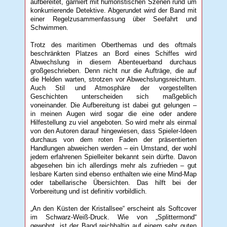
aufbereitet, garniert mit humoristischen Szenen rund um
konkurrierende Detektive. Abgerundet wird der Band mit
einer Regelzusammenfassung über Seefahrt und
Schwimmen.
Trotz des maritimen Oberthemas und des oftmals
beschränkten Platzes an Bord eines Schiffes wird
Abwechslung in diesem Abenteuerband durchaus
großgeschrieben. Denn nicht nur die Aufträge, die auf
die Helden warten, strotzen vor Abwechslungsreichtum.
Auch Stil und Atmosphäre der vorgestellten
Geschichten unterscheiden sich maßgeblich
voneinander. Die Aufbereitung ist dabei gut gelungen –
in meinen Augen wird sogar die eine oder andere
Hilfestellung zu viel angeboten. So wird mehr als einmal
von den Autoren darauf hingewiesen, dass Spieler-Ideen
durchaus von dem roten Faden der präsentierten
Handlungen abweichen werden – ein Umstand, der wohl
jedem erfahrenen Spielleiter bekannt sein dürfte. Davon
abgesehen bin ich allerdings mehr als zufrieden – gut
lesbare Karten sind ebenso enthalten wie eine Mind-Map
oder tabellarische Übersichten. Das hilft bei der
Vorbereitung und ist definitiv vorbildlich.
„An den Küsten der Kristallsee“ erscheint als Softcover
im Schwarz-Weiß-Druck. Wie von „Splittermond“
gewohnt, ist der Band reichhaltig auf einem sehr guten