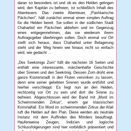
daran so besonders ist und ob es den Helden gelingen
wird, den Kapitän zu befreien, ist schließlich Inhalt des
Abenteuers. Das zweite Abenteuer, „Pashtarische
Päckchen“, hält zunächst einmal einen simplen Auftrag
für die Helden bereit. Sie sollen in der südlichen Stadt
Chaharbid ein Päckchen abliefern und im Gegenzug
eines entgegennehmen, das sie wiederum ihrem
Auftragsgeber überbringen sollen. Doch einmal vor Ort
stellt sich heraus, dass Chaharbid unter Belagerung
steht und der Weg hinein wie hinaus nicht so einfach
wird, wie gedacht …
„Des Seekönigs Zorn“ füllt die nächsten 16 Seiten und
enthält eine interessante, märchenhafte Geschichte
über Sirenen und den Seekönig. Dessen Zorn droht eine
ganze Küstenstadt in den Fluten versinken zu lassen,
denn eine seiner geliebten Sirenen wurde entführt und
hierher verschleppt. Es liegt nun an den Helden,
rechtzeitig vor Ort zu sein und dort die Sirene zu
befreien. Abgeschlossen wird der Band mit „Mord im
Schwimmenden Zirkus“, einem gar klassischen
Kriminalfall. Ein Mord im schwimmenden Zirkus der Afali
ruft die Helden auf den Plan. Diese werden als neutrale
Instanz mit dem Auffinden des Mörders beauftragt.
Haufenweise Zeugen, Indizien und logische
Schlussfolgerungen sind hier vorbildlich präsentiert und