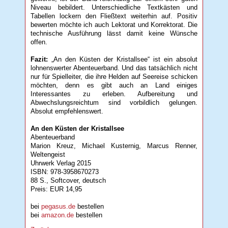
Niveau bebildert. Unterschiedliche Textkästen und
Tabellen lockern den Fließtext weiterhin auf. Positiv
bewerten möchte ich auch Lektorat und Korrektorat. Die
technische Ausführung lässt damit keine Wünsche
offen.
Fazit:
„An den Küsten der Kristallsee“ ist ein absolut
lohnenswerter Abenteuerband. Und das tatsächlich nicht
nur für Spielleiter, die ihre Helden auf Seereise schicken
möchten, denn es gibt auch an Land einiges
Interessantes zu erleben. Aufbereitung und
Abwechslungsreichtum sind vorbildlich gelungen.
Absolut empfehlenswert.
An den Küsten der Kristallsee
Abenteuerband
Marion Kreuz, Michael Kusternig, Marcus Renner,
Weltengeist
Uhrwerk Verlag 2015
ISBN: 978-3958670273
88 S., Softcover, deutsch
Preis: EUR 14,95
bei
pegasus.de
bestellen
bei
amazon.de
bestellen