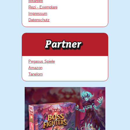
Mitarbeit
Rezi - Exemplare
Impressum
Datenschutz
Pegasus Spiele
Amazon
Tanelorn