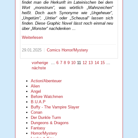
findet man die Herkunft im Lateinischen bei dem
Wort „monstrum“, was wörtlich „Mahnzeichen“
heißt. Doch auch Synonyme wie „Ungeheuer“,
„Ungetüm“, „Untier“ oder „Scheusal“ lassen sich
finden. Diese Graphic Novel lässt noch einmal neu
über „Monster“ nachdenken …
Weiterlesen
29.01.2025
Comics
Horror/Mystery
vorherige
…
6
7
8
9
10
11
12
13
14
15
…
nächste
Action/Abenteuer
Alien
Angel
Before Watchmen
B.U.A.P
Buffy - The Vampire Slayer
Conan
Der Dunkle Turm
Dungeons & Dragons
Fantasy
Horror/Mystery