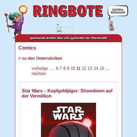
Comics
> zu den Unterrubriken
vorherige
…
6
7
8
9
10
11
12
13
14
15
…
nächste
Star Wars – Kopfgeldjäger: Showdown auf
der Vermillion