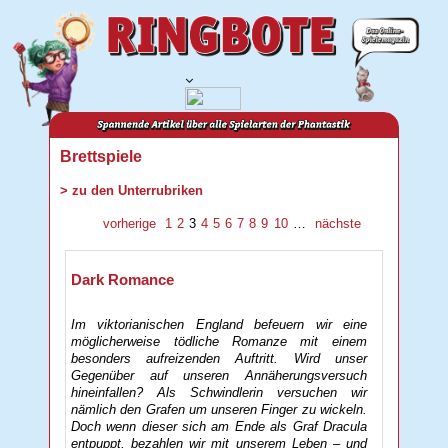
Brettspiele
> zu den Unterrubriken
vorherige
1
2
3
4
5
6
7
8
9
10
…
nächste
Dark Romance
Im viktorianischen England befeuern wir eine
möglicherweise tödliche Romanze mit einem
besonders aufreizenden Auftritt. Wird unser
Gegenüber auf unseren Annäherungsversuch
hineinfallen? Als Schwindlerin versuchen wir
nämlich den Grafen um unseren Finger zu wickeln.
Doch wenn dieser sich am Ende als Graf Dracula
entpuppt, bezahlen wir mit unserem Leben – und