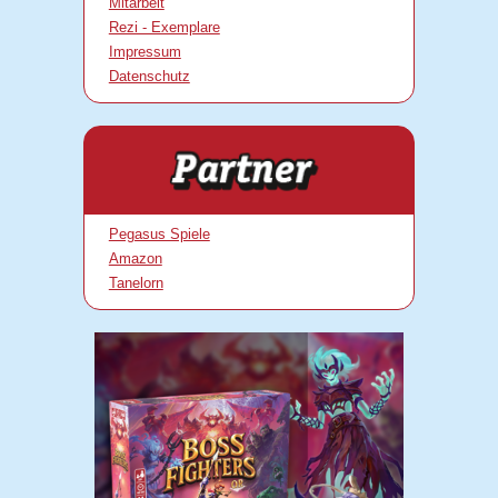
Mitarbeit
Rezi - Exemplare
Impressum
Datenschutz
Pegasus Spiele
Amazon
Tanelorn