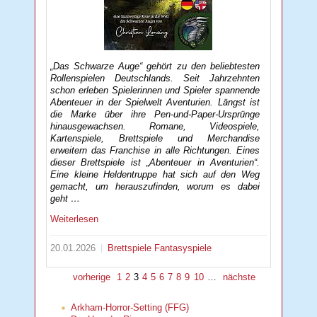
„Das Schwarze Auge“ gehört zu den beliebtesten
Rollenspielen Deutschlands. Seit Jahrzehnten
schon erleben Spielerinnen und Spieler spannende
Abenteuer in der Spielwelt Aventurien. Längst ist
die Marke über ihre Pen-und-Paper-Ursprünge
hinausgewachsen. Romane, Videospiele,
Kartenspiele, Brettspiele und Merchandise
erweitern das Franchise in alle Richtungen. Eines
dieser Brettspiele ist „Abenteuer in Aventurien“.
Eine kleine Heldentruppe hat sich auf den Weg
gemacht, um herauszufinden, worum es dabei
geht …
Weiterlesen
20.01.2026
Brettspiele
Fantasyspiele
vorherige
1
2
3
4
5
6
7
8
9
10
…
nächste
Arkham-Horror-Setting (FFG)