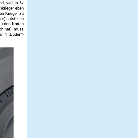
d, weil ja 3x
onkrieger eben
en Krieger zu
er) aufstellen
zu den Karten
ich hat), muss
er 4 „Boden“-