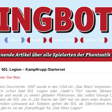
Startseite
Aktuelles
Pegasus Spiele
Pegasus Shop
 501. Legion – Kampftrupp-Starterset
iele
Star Wars
 irre Geschichte. 1997 wurde in den USA ein „Star Wars“-Imperium
ich schon bald 501. Legion oder „Vader’s Fist“ nannte. Binne
lub und wurde zu einem globalen Phänomen, das selbst George Lu
n die 501. ein, in „Die Rache der Sith“ trat sie dann unter Anaki
roßen Leinwand auf. Seitdem gehört die 501. als Elite-Einheit fe
ibt es sie als „Kampftrupp“ für „Star Wars Legion“.