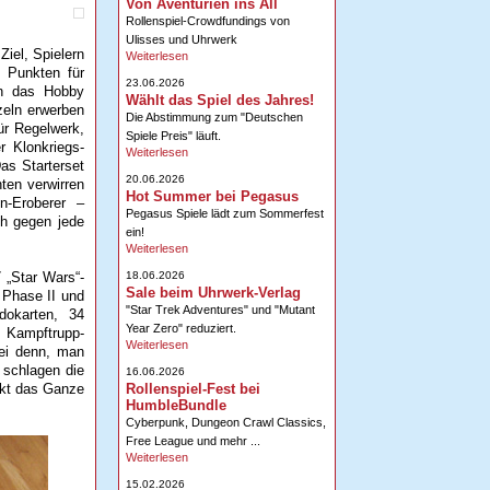
Von Aventurien ins All
Rollenspiel-Crowdfundings von
Ulisses und Uhrwerk
Ziel, Spielern
Weiterlesen
 Punkten für
23.06.2026
 in das Hobby
Wählt das Spiel des Jahres!
zeln erwerben
Die Abstimmung zum "Deutschen
für Regelwerk,
Spiele Preis" läuft.
r Klonkriegs-
Weiterlesen
Das Starterset
20.06.2026
nten verwirren
Hot Summer bei Pegasus
n-Eroberer –
Pegasus Spiele lädt zum Sommerfest
ch gegen jede
ein!
Weiterlesen
18.06.2026
 „Star Wars“-
Sale beim Uhrwerk-Verlag
 Phase II und
"Star Trek Adventures" und "Mutant
okarten, 34
Year Zero" reduziert.
 Kampftrupp-
Weiterlesen
sei denn, man
 schlagen die
16.06.2026
Rollenspiel-Fest bei
rkt das Ganze
HumbleBundle
Cyberpunk, Dungeon Crawl Classics,
Free League und mehr ...
Weiterlesen
15.02.2026