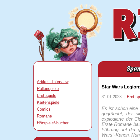
Artikel - Interview
Star Wars Legion:
Rollenspiele
Brettspiele
31.01.2023
Brettsp
Kartenspiele
Es ist schon eine
Comics
gegründet, der s
Romane
explodierte der C
Hörspiele/-bücher
Erste Romane baute
Führung auf der g
Wars“-Kanon. Nun g