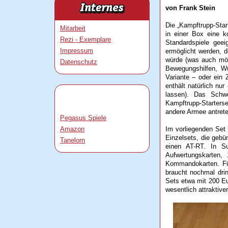
von Frank Stein
Die „Kampftrupp-Start
Mitarbeit
in einer Box eine 
Rezi - Exemplare
Standardspiele geei
Impressum
ermöglicht werden, d
würde (was auch mögl
Datenschutz
Bewegungshilfen, Wü
Variante – oder ein 
enthält natürlich nur
lassen). Das Schwe
Kampftrupp-Starters
andere Armee antreten
Pegasus Spiele
Amazon
Im vorliegenden Set 
Einzelsets, die gebü
Tanelorn
einen AT-RT. In S
Aufwertungskarten,
Kommandokarten. Für
braucht nochmal dri
Sets etwa mit 200 Eu
wesentlich attraktiver