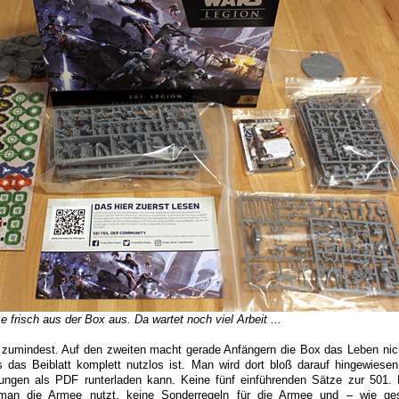
risch aus der Box aus. Da wartet noch viel Arbeit ...
 zumindest. Auf den zweiten macht gerade Anfängern die Box das Leben nich
s das Beiblatt komplett nutzlos ist. Man wird dort bloß darauf hingewies
itungen als PDF runterladen kann. Keine fünf einführenden Sätze zur 501. 
e man die Armee nutzt, keine Sonderregeln für die Armee und – wie ge