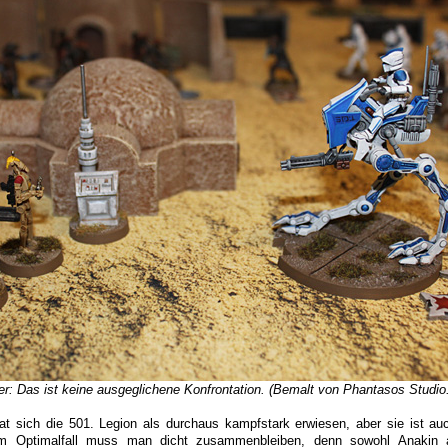
 Das ist keine ausgeglichene Konfrontation. (Bemalt von Phantasos Studio.
at sich die 501. Legion als durchaus kampfstark erwiesen, aber sie ist au
 Im Optimalfall muss man dicht zusammenbleiben, denn sowohl Anakin 