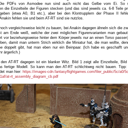
. Die PDFs von Asmodee nun sind auch nicht das Gelbe vom Ei. So 
 die Einzelteile der Figuren stecken (und das sind jeweils ca. 6-8 Teile pr
eben (etwa A0, B1 etc.), aber bei den Klontrupplern der Phase II fehle
 Anakin fehlen sie und beim AT-RT sind sie nutzlos.
 noch vergleichsweise leicht zu bauen, bei Anakin dagegen ähneln sich die zw
st am Ende weiß, welche der zwei möglichen Figurenvarianten man gebaut 
t vor beziehungsweise hinter dem Körper jeweils nur an einen Torso passen)
leben, damit man unterm Strich wirklich die Miniatur hat, die man wollte, de
e doppelt gibt, hat man eben nur ein Beinpaar. (Ich habe es geschafft un
r ärgerlich.)
 den AT-RT dagegen ist ein blanker Witz. Bild 1 zeigt alle Einzelteile, Bil
das fertige Modell. So kann man den AT-RT schlichtweg nicht bauen. Tipp: E
ndet man hier:
https://images-cdn.fantasyflightgames.com/filer_public/5c/a0/5
1af/at-rt_assembly_diagram_cb.pdf