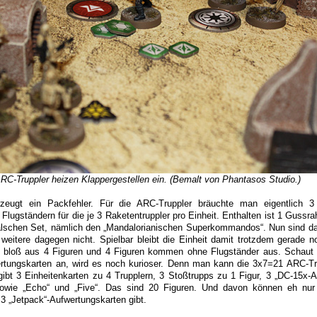
-Truppler heizen Klappergestellen ein. (Bemalt von Phantasos Studio.)
rzeugt ein Packfehler. Für die ARC-Truppler bräuchte man eigentlich 3 
lugständern für die je 3 Raketentruppler pro Einheit. Enthalten ist 1 Gussr
lschen Set, nämlich den „Mandalorianischen Superkommandos“. Nun sind d
 weitere dagegen nicht. Spielbar bleibt die Einheit damit trotzdem gerade n
nd bloß aus 4 Figuren und 4 Figuren kommen ohne Flugständer aus. Schaut
ertungskarten an, wird es noch kurioser. Denn man kann die 3x7=21 ARC-Tr
 gibt 3 Einheitenkarten zu 4 Trupplern, 3 Stoßtrupps zu 1 Figur, 3 „DC-15x-A
sowie „Echo“ und „Five“. Das sind 20 Figuren. Und davon können eh nur 
r 3 „Jetpack“-Aufwertungskarten gibt.