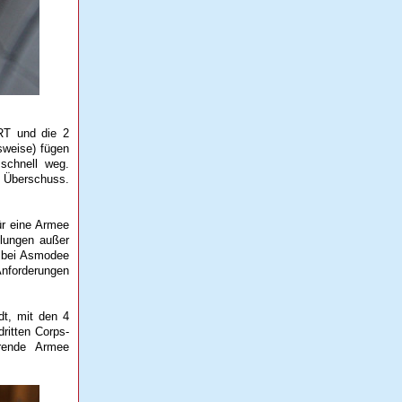
-RT und die 2
lsweise) fügen
schnell weg.
r Überschuss.
ür eine Armee
llungen außer
F bei Asmodee
Anforderungen
dt, mit den 4
ritten Corps-
erende Armee