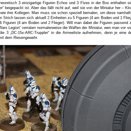
oretisch 3 einzigartige Figuren Echos und 3 Fives in der Box enthalten sin
“ beigepackt ist. Aber das fällt nicht auf, weil sie von der Miniatur her – Kl
wie ihre Kollegen. Man muss sie schon speziell bemalen, um diese namhaft
 Strich lassen sich aktuell 2 Einheiten zu 5 Figuren (4 am Boden und 1 Flieg
 6 Figuren (4 am Boden und 2 Flieger). Will man dabei die Figuren passend 
r Wars Legion“ verraten normalerweise die Waffen der Miniatur, wen man vor s
die 3 „DC-15x-ARC-Truppler“ in die Armeeliste aufnehmen, denn je eine d
 mit dem Riesengewehr.