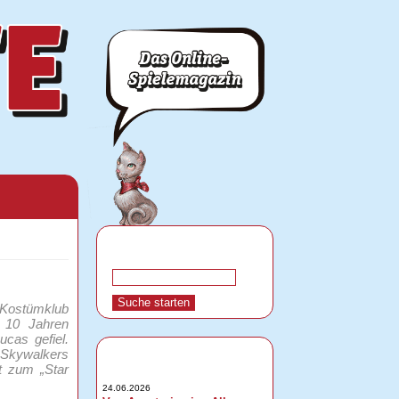
-Kostümklub
n 10 Jahren
cas gefiel.
n Skywalkers
st zum „Star
24.06.2026