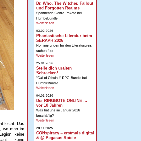
Dr. Who, The Witcher, Fallout
und Forgotten Realms
Spannende Genre-Pakete bei
HumbeBundle
Weiterlesen
03.02.2026
Phantastische Literatur beim
SERAPH 2026
Nominierungen für den Literaturpreis
stehen fest
Weiterlesen
25.01.2026
Stelle dich uralten
Schrecken!
"Call of Cthulhu"-RPG-Bundle bei
HumbleBundle
Weiterlesen
04.01.2026
Der RINGBOTE ONLINE ...
vor 10 Jahren
Was hat uns im Januar 2016
beschäftig?
Weiterlesen
t leicht. Das
28.11.2025
en, wo man im
CONspiracy – erstmals digital
Legion, keine
& @ Pegasus Spiele
sagt – keine