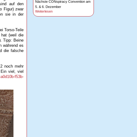
Nächste CONspiracy Convention am
sind auf den
5. & 6. Dezember
o Figur) zwar
Weiterlesen
n sie in der
ei Torso-Teile
hat (weil die
. Tipp: Beine
nn während es
d die falsche
d 2 noch mehr
in viel, viel
ca0d10b-f53b-