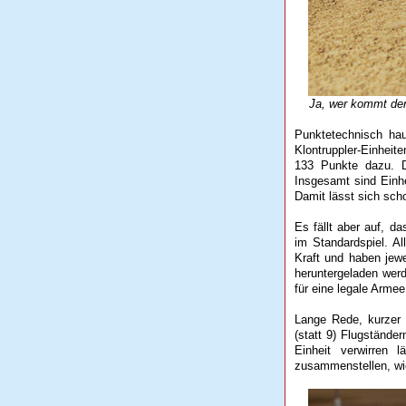
Ja, wer kommt denn 
Punktetechnisch hau
Klontruppler-Einheite
133 Punkte dazu. D
Insgesamt sind Einh
Damit lässt sich sch
Es fällt aber auf, d
im Standardspiel. A
Kraft und haben jewe
heruntergeladen werd
für eine legale Armee 
Lange Rede, kurzer 
(statt 9) Flugstände
Einheit verwirren 
zusammenstellen, wie