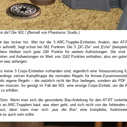
da? Die 501.! (Bemalt von Phantasos Studio.)
t das locker hin. Wer nur die 3 ARC-Truppler-Einheiten, Anakin, den AT
n aufstellt, liegt schon bei 561 Punkten. Die 3 „DC-15x“ und „Echo“ (beispie
ann bleiben noch gute 100 Punkte für weitere Aufrüstungen. Die sind 
eiten und Aufwertungen im Wert von 1162 Punkten enthalten, also ein gute
on was anfangen.
ass keine 3 Corps-Einheiten vorhanden sind, eigentlich eine Voraussetzung f
llerdings setzen Kampftrupps die normalen Regeln für Armee-Zusammenste
ils eigene Regeln – die natürlich nicht der Box beiliegen, sondern als PD
en müssen. So genügt im Fall der 501. eine einzige Corps-Einheit, um die 
zu erfüllen.
Sinn: Wenn man sich die gesonderte Bau-Anleitung für den AT-RT runterlä
rn an ARC-Trupplern baut, was eben geht, und sich nicht von der fehlenden d
lässt, dann kann man sich „aus der Box“ eine komplette, funktioni
 es auch sein sollte.