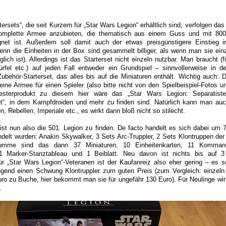
ersets“, die seit Kurzem für „Star Wars Legion“ erhältlich sind, verfolgen das 
komplette Armee anzubieten, die thematisch aus einem Guss und mit 800
gnet ist. Außerdem soll damit auch der etwas preisgünstigere Einstieg
enn die Einheiten in der Box sind gesammelt billiger, als wenn man sie ein
ich ist). Allerdings ist das Starterset nicht einzeln nutzbar. Man braucht (
rfel etc.) auf jeden Fall entweder ein Grundspiel – sinnvollerweise in de
Zubehör-Starterset, das alles bis auf die Miniaturen enthält. Wichtig auch: 
 eine Armee für einen Spieler (also bitte nicht von den Spielbeispiel-Fotos u
sterprodukt zu diesem hier wäre das „Star Wars Legion: Separatiste
et“, in dem Kampfdroiden und mehr zu finden sind. Natürlich kann man au
, Rebellen, Imperiale etc., es wirkt dann bloß nicht so stilecht.
ist nun also die 501. Legion zu finden. De facto handelt es sich dabei um 7
ndelt wurden: Anakin Skywalker, 3 Sets Arc-Truppler, 2 Sets Klontruppen der
umme sind das dann 37 Miniaturen, 10 Einheitenkarten, 11 Kommand
 1 Marker-Stanztableau und 1 Beiblatt. Neu davon ist nichts bis auf 3
 „Star Wars Legion“-Veteranen ist der Kaufanreiz also eher gering – es 
ngend einen Schwung Klontruppler zum guten Preis (zum Vergleich: einzeln
ro zu Buche, hier bekommt man sie für ungefähr 130 Euro). Für Neulinge wi
.